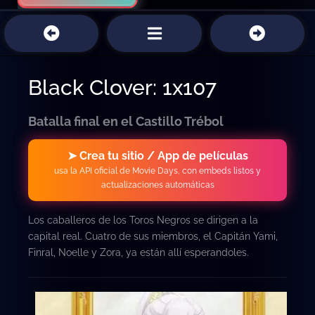
Black Clover: 1x107
Batalla final en el Castillo Trébol
➤ Crea tu sitio / App de películas
usa la API oficial de Movie Days, con embeds listos y
actualizaciones automáticas
Los caballeros de los Toros Negros se dirigen a la
capital real. Cuatro de sus miembros, el Capitán Yami,
Finral, Noelle y Zora, ya están allí esperandoles.