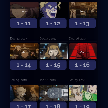
Lo sucedido en la ciudad del castillo
Lo que ve el Rey Mago
Lo que ve el Rey Mago, continuación
1 - 11
1 - 12
1 - 13
Dec. 12, 2017
Dec. 19, 2017
Dec. 26, 2017
Mazmorra
El guerrero mágico del Diamante
Compañeros
1 - 14
1 - 15
1 - 16
Jan. 09, 2018
Jan. 16, 2018
Jan. 23, 2018
Destructor
Recuerdos del pasado
Destrucción y salvación
1 - 17
1 - 18
1 - 19