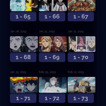
Regresamos
El secreto de Ojo de la Noche Blanca
Cita doble en el festival
1 - 65
1 - 66
1 - 67
Jan. 08, 2019
Jan. 15, 2019
Jan. 22, 2019
¡¿Batalla a Muerte?! Yami contra Jack
La melancolía de la rosa salvaje
Dos caras nuevas
1 - 68
1 - 69
1 - 70
Jan. 29, 2019
Feb. 05, 2019
Feb. 12, 2019
Leona imbatida sin corona
El fuego de Santelmo
Examen de selección de los Caballeros Reales
1 - 71
1 - 72
1 - 73