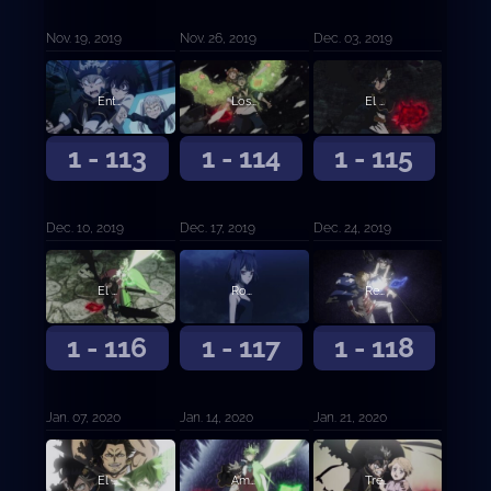
Nov. 19, 2019
Nov. 26, 2019
Dec. 03, 2019
Entrando al Palacio de las Sombras
Los invasores finales
El cerebro
1 - 113
1 - 114
1 - 115
Dec. 10, 2019
Dec. 17, 2019
Dec. 24, 2019
El peor enemigo natural
Rompiendo el sello
Reencuentro a través del tiempo
1 - 116
1 - 117
1 - 118
Jan. 07, 2020
Jan. 14, 2020
Jan. 21, 2020
El ataque final
Amanecer
Tres problemas