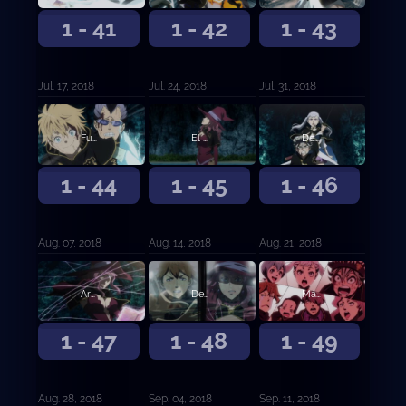
1 - 41
1 - 42
1 - 43
Jul. 17, 2018
Jul. 24, 2018
Jul. 31, 2018
Fuego honesto y rayos salvajes
El hombre que nunca se rinde
Despertar
1 - 44
1 - 45
1 - 46
Aug. 07, 2018
Aug. 14, 2018
Aug. 21, 2018
Arma única
Desesperación contra esperanza
Más allá del límite
1 - 47
1 - 48
1 - 49
Aug. 28, 2018
Sep. 04, 2018
Sep. 11, 2018