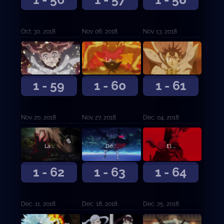
Oct. 30, 2018
Nov. 06, 2018
Nov. 13, 2018
Llamas de odio
La expiación del desertor
El mundo prometido
1 - 59
1 - 60
1 - 61
Nov. 20, 2018
Nov. 27, 2018
Dec. 04, 2018
La persona que te hace mejorar
Desesperación contra esperanza
El hilo rojo del destino
1 - 62
1 - 63
1 - 64
Dec. 11, 2018
Dec. 18, 2018
Dec. 25, 2018