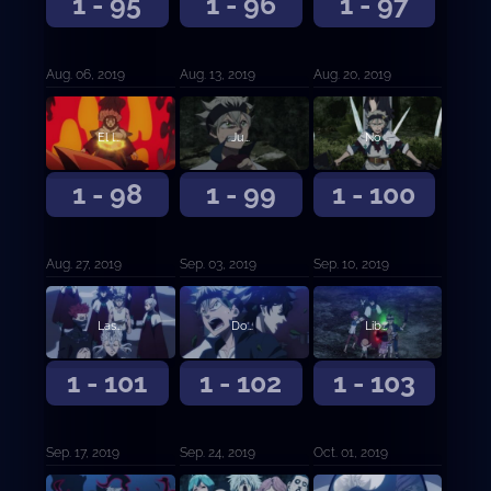
1 - 95
1 - 96
1 - 97
Aug. 06, 2019
Aug. 13, 2019
Aug. 20, 2019
El león durmiente
Jugarse la vida para vivir
No perderé contra ti
1 - 98
1 - 99
1 - 100
Aug. 27, 2019
Sep. 03, 2019
Sep. 10, 2019
Las vidas de la aldea remota
Dos milagros
Libre del destino
1 - 101
1 - 102
1 - 103
Sep. 17, 2019
Sep. 24, 2019
Oct. 01, 2019