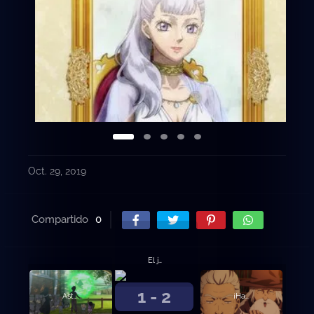
Oct. 29, 2019
Compartido
0
El juramento del muchacho
1 - 2
Asta y Yuno
¡Hacia la capital del Reino del Trébol!