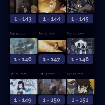
La balanza decantada
Por la extinción de los diablos
Rescate
1 - 143
1 - 144
1 - 145
Sep. 15, 2020
Sep. 22, 2020
Sep. 29, 2020
Los que veneran a los diablos
De vida o muerte
La luz que ilumina la oscuridad
1 - 146
1 - 147
1 - 148
Oct. 06, 2020
Oct. 13, 2020
Oct. 20, 2020
Dos búsquedas
El reto de las damas
¡Choque! ¡Batalla entre capitanes!
1 - 149
1 - 150
1 - 151