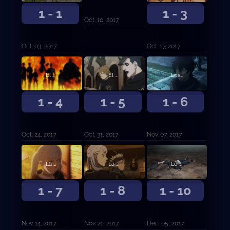
1 - 1
1 - 3
Oct. 10, 2017
Oct. 03, 2017
Oct. 17, 2017
El examen de caballería
El camino hasta ser Rey Mago
Los Toros Negros
1 - 4
1 - 5
1 - 6
Oct. 24, 2017
Oct. 31, 2017
Nov. 07, 2017
La otra novata
La primera misión
Lo que proteger
1 - 7
1 - 8
1 - 10
Nov. 14, 2017
Nov. 21, 2017
Dec. 05, 2017