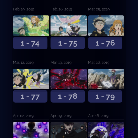
Feb. 19, 2019
Feb. 26, 2019
Mar. 05, 2019
Flor de determinación
Batalla Feroz
El mago X
1 - 74
1 - 75
1 - 76
Mar. 12, 2019
Mar. 19, 2019
Mar. 26, 2019
El destino
La Trampa del Plebeyo
El delincuente contra el musculitos
1 - 77
1 - 78
1 - 79
Apr. 02, 2019
Apr. 09, 2019
Apr. 16, 2019
El hermano modelo contra el hermano mediocre
La forma de vida de cierto hombre
¡Especial Petit Clover! ¡Charmy la demonio!