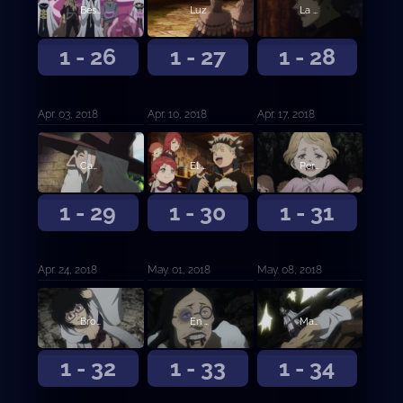
Bestia herida
Luz
La persona en mi corazón
1 - 26
1 - 27
1 - 28
Apr. 03, 2018
Apr. 10, 2018
Apr. 17, 2018
Camino
El mago del espejo
Persecución en la nieve
1 - 29
1 - 30
1 - 31
Apr. 24, 2018
May. 01, 2018
May. 08, 2018
Brotes de tres hojas
En el futuro ayudará a alguien
Magia de Luz contra Magia de Oscuridad
1 - 32
1 - 33
1 - 34