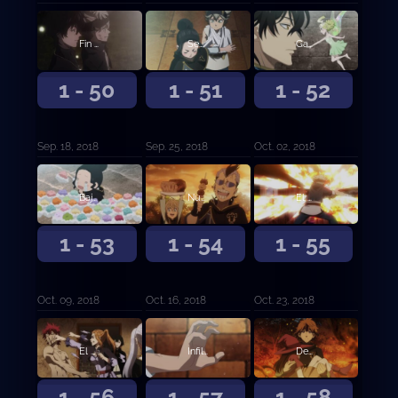
Fin de la batalla, fin de la desesperación
Señales de justicia
Gana el más fuerte
1 - 50
1 - 51
1 - 52
Sep. 18, 2018
Sep. 25, 2018
Oct. 02, 2018
Bajo la máscara
Nunca más
El hombre llamado Fanzell
1 - 53
1 - 54
1 - 55
Oct. 09, 2018
Oct. 16, 2018
Oct. 23, 2018
El hombre llamado Fanzell, continuación
Infiltración
Decisiones en el campo de batalla
1 - 56
1 - 57
1 - 58