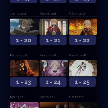
Jan. 30, 2018
Feb. 06, 2018
Feb. 13, 2018
Runión en la capital
Disturbios en la capital
Danza bulliciosa de magia
1 - 20
1 - 21
1 - 22
Feb. 20, 2018
Feb. 27, 2018
Mar. 06, 2018
El rey león carmesí
Blackout
Adversidad
1 - 23
1 - 24
1 - 25
Mar. 13, 2018
Mar. 20, 2018
Mar. 27, 2018