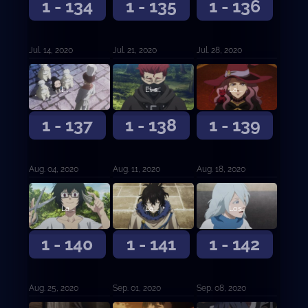
1 - 134
1 - 135
1 - 136
Jul. 14, 2020
Jul. 21, 2020
Jul. 28, 2020
El hambre centenaria de Charmy y la soledad milenaria de Gordon
El sucesor de Zara
La bruja vuelve a casa
1 - 137
1 - 138
1 - 139
Aug. 04, 2020
Aug. 11, 2020
Aug. 18, 2020
La petición de Julius
La familia dorada
Los que se quedaron atrás
1 - 140
1 - 141
1 - 142
Aug. 25, 2020
Sep. 01, 2020
Sep. 08, 2020