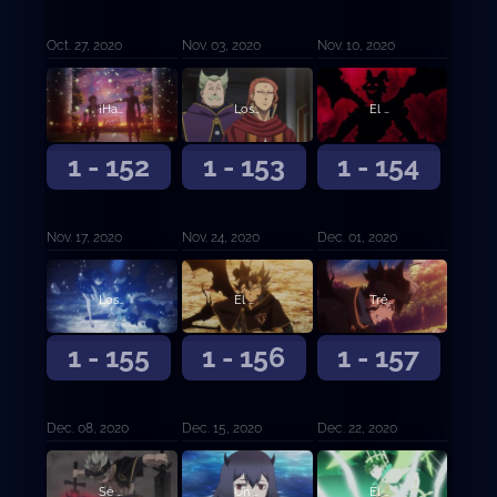
Oct. 27, 2020
Nov. 03, 2020
Nov. 10, 2020
¡Hacia el mañana!
Los elegidos
El vicecapitán Langris Vaude
1 - 152
1 - 153
1 - 154
Nov. 17, 2020
Nov. 24, 2020
Dec. 01, 2020
Los cinco Espíritus Guardianes
El poder despierta
Trébol de cinco hojas
1 - 155
1 - 156
1 - 157
Dec. 08, 2020
Dec. 15, 2020
Dec. 22, 2020
Se abre el telón de esperanza y desesperación
Un lago tranquilo y la sombra del bosque
El mensajero del Reino de la Pica