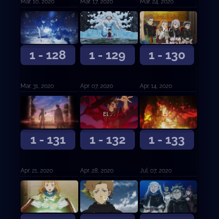
Mar. 10, 2020
Mar. 17, 2020
Mar. 24, 2020
¡Hacia el Reino del Corazón!
El diablo Megicula
Nueva reunión de capitanes de orden
1 - 128
1 - 129
1 - 130
Mar. 31, 2020
Apr. 07, 2020
Apr. 14, 2020
Una nueva determinación
El despertar del león
El despertar del león (continuación)
1 - 131
1 - 132
1 - 133
Apr. 21, 2020
Apr. 28, 2020
Jul. 07, 2020
Los convocados
La persona en mi corazón, mi corazón, mi corazón
Historia submarina oscura