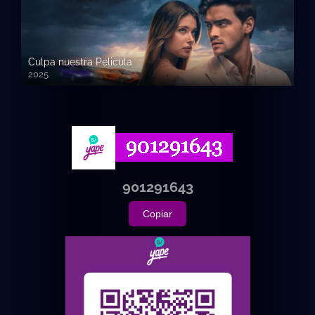
Culpa nuestra Pelicula
2025
720p HD
901291643
Copiar