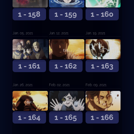
1 - 158
1 - 159
1 - 160
Jan. 05, 2021
Jan. 12, 2021
Jan. 19, 2021
El poder de Zenon
Estalla una gran batalla
Dante contra el capitán de los Toros Negros
1 - 161
1 - 162
1 - 163
Jan. 26, 2021
Feb. 02, 2021
Feb. 09, 2021
Batalla en el Reino del Corazón
Cruzada de agua
El capitán Yami Sukehiro
1 - 164
1 - 165
1 - 166