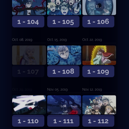
El rayo iracundo contra sus compañeros
Sonrisas y lágrimas
El camino de la venganza y el de la expiación
1 - 104
1 - 105
1 - 106
Oct. 08, 2019
Oct. 15, 2019
Oct. 22, 2019
Batalla final en el Castillo Trébol
Bailarina del campo de batalla
Hermanos de magia espacial
1 - 107
1 - 108
1 - 109
Oct. 29, 2019
Nov. 05, 2019
Nov. 12, 2019
¡El Toro Negro Embravecido se une a la batalla!
Los ojos del espejo
Humanos en quienes confiar
1 - 110
1 - 111
1 - 112