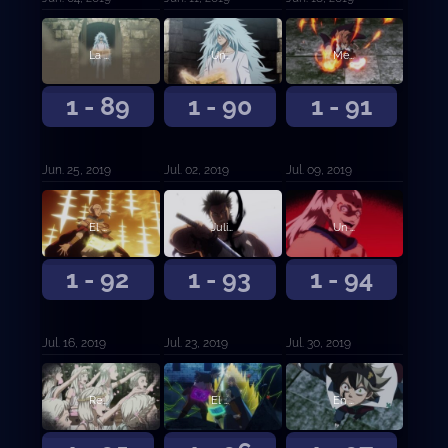
La base de los Toros Negros
Una batalla mágica demente
Mereleona contra Rhya la Perfidia
1 - 89
1 - 90
1 - 91
Jun. 25, 2019
Jul. 02, 2019
Jul. 09, 2019
El Rey Mago contra el líder de Ojo de la Noche Blanca
Julius Novachrono
Un nuevo futuro
1 - 92
1 - 93
1 - 94
Jul. 16, 2019
Jul. 23, 2019
Jul. 30, 2019
Reencarnación
El capitán de los Toros Negros contra la Rosa Carmesí
En completa desventaja