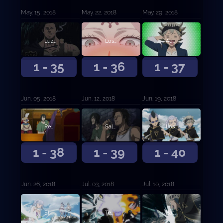
May. 15, 2018
May. 22, 2018
May. 29, 2018
Luz del juicio
Los tres ojos
Aquel sin magia
1 - 35
1 - 36
1 - 37
Jun. 05, 2018
Jun. 12, 2018
Jun. 19, 2018
Reunión de capitanes
Saludo de tres hojas
Los Toros Negros en la playa
1 - 38
1 - 39
1 - 40
Jun. 26, 2018
Jul. 03, 2018
Jul. 10, 2018
El crecimiento de la chica del agua
Templo Submarino
Battle Royale en el templo