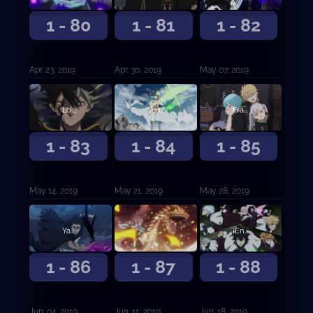
1 - 80
1 - 81
1 - 82
Apr. 23, 2019
Apr. 30, 2019
May. 07, 2019
Lo grabaré en vuestra memoria
Vencedores
Fraternizar al Desnudo
1 - 83
1 - 84
1 - 85
May. 14, 2019
May. 21, 2019
May. 28, 2019
Yami y Vangeance
Se forman los Caballeros Reales
¡Entrada a la guardia de Ojo de la Noche Blanca!
1 - 86
1 - 87
1 - 88
Jun. 04, 2019
Jun. 11, 2019
Jun. 18, 2019