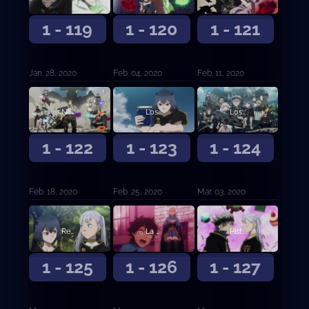
1 - 119
1 - 120
1 - 121
Jan. 28, 2020
Feb. 04, 2020
Feb. 11, 2020
Negro absoluto
Los recuerdos de Nero y... (Primera parte)
Los recuerdos de Nero y… (Segunda parte)
1 - 122
1 - 123
1 - 124
Feb. 18, 2020
Feb. 25, 2020
Mar. 03, 2020
Regreso a casa
La confesión de la Rosa Azul
Pistas
1 - 125
1 - 126
1 - 127