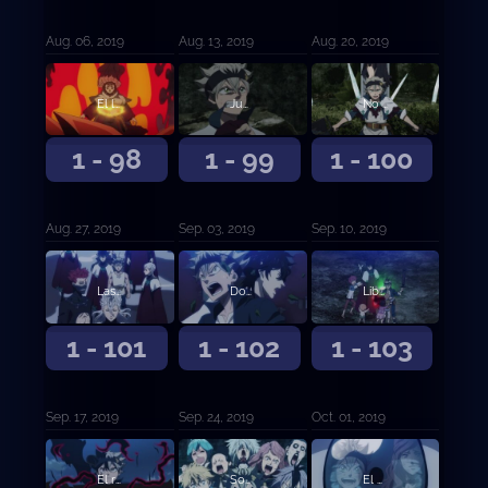
Aug. 06, 2019
Aug. 13, 2019
Aug. 20, 2019
El león durmiente
Jugarse la vida para vivir
No perderé contra ti
1 - 98
1 - 99
1 - 100
Aug. 27, 2019
Sep. 03, 2019
Sep. 10, 2019
Las vidas de la aldea remota
Dos milagros
Libre del destino
1 - 101
1 - 102
1 - 103
Sep. 17, 2019
Sep. 24, 2019
Oct. 01, 2019
El rayo iracundo contra sus compañeros
Sonrisas y lágrimas
El camino de la venganza y el de la expiación