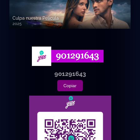
Culpa nuestra Pelicula
2025
720p HD
901291643
Copiar