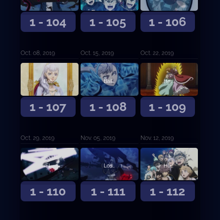
1 - 104
1 - 105
1 - 106
Oct. 08, 2019
Oct. 15, 2019
Oct. 22, 2019
Batalla final en el Castillo Trébol
Bailarina del campo de batalla
Hermanos de magia espacial
1 - 107
1 - 108
1 - 109
Oct. 29, 2019
Nov. 05, 2019
Nov. 12, 2019
¡El Toro Negro Embravecido se une a la batalla!
Los ojos del espejo
Humanos en quienes confiar
1 - 110
1 - 111
1 - 112