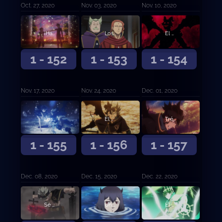
Oct. 27, 2020
Nov. 03, 2020
Nov. 10, 2020
¡Hacia el mañana!
Los elegidos
El vicecapitán Langris Vaude
1 - 152
1 - 153
1 - 154
Nov. 17, 2020
Nov. 24, 2020
Dec. 01, 2020
Los cinco Espíritus Guardianes
El poder despierta
Trébol de cinco hojas
1 - 155
1 - 156
1 - 157
Dec. 08, 2020
Dec. 15, 2020
Dec. 22, 2020
Se abre el telón de esperanza y desesperación
Un lago tranquilo y la sombra del bosque
El mensajero del Reino de la Pica