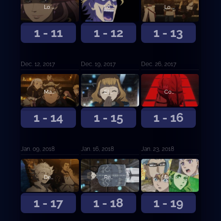
Lo sucedido en la ciudad del castillo
Lo que ve el Rey Mago
Lo que ve el Rey Mago, continuación
1 - 11
1 - 12
1 - 13
Dec. 12, 2017
Dec. 19, 2017
Dec. 26, 2017
Mazmorra
El guerrero mágico del Diamante
Compañeros
1 - 14
1 - 15
1 - 16
Jan. 09, 2018
Jan. 16, 2018
Jan. 23, 2018
Destructor
Recuerdos del pasado
Destrucción y salvación
1 - 17
1 - 18
1 - 19