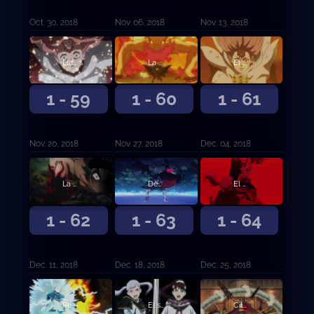
Oct. 30, 2018
Nov. 06, 2018
Nov. 13, 2018
Llamas de odio
La expiación del desertor
El mundo prometido
1 - 59
1 - 60
1 - 61
Nov. 20, 2018
Nov. 27, 2018
Dec. 04, 2018
La persona que te hace mejorar
Desesperación contra esperanza
El hilo rojo del destino
1 - 62
1 - 63
1 - 64
Dec. 11, 2018
Dec. 18, 2018
Dec. 25, 2018
Regresamos
El secreto de Ojo de la Noche Blanca
Cita doble en el festival