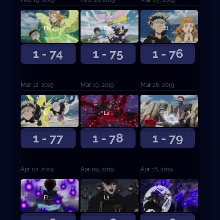
Flor de determinación
Batalla Feroz
El mago X
1 - 74
1 - 75
1 - 76
Mar. 12, 2019
Mar. 19, 2019
Mar. 26, 2019
El destino
La Trampa del Plebeyo
El delincuente contra el musculitos
1 - 77
1 - 78
1 - 79
Apr. 02, 2019
Apr. 09, 2019
Apr. 16, 2019
El hermano modelo contra el hermano mediocre
La forma de vida de cierto hombre
¡Especial Petit Clover! ¡Charmy la demonio!