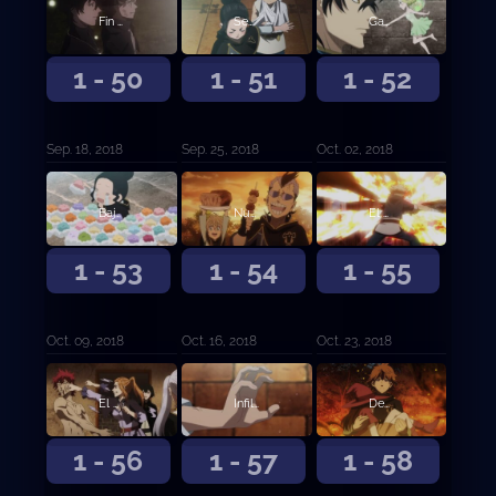
Fin de la batalla, fin de la desesperación
Señales de justicia
Gana el más fuerte
1 - 50
1 - 51
1 - 52
Sep. 18, 2018
Sep. 25, 2018
Oct. 02, 2018
Bajo la máscara
Nunca más
El hombre llamado Fanzell
1 - 53
1 - 54
1 - 55
Oct. 09, 2018
Oct. 16, 2018
Oct. 23, 2018
El hombre llamado Fanzell, continuación
Infiltración
Decisiones en el campo de batalla
1 - 56
1 - 57
1 - 58