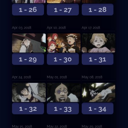
1 - 26
1 - 27
1 - 28
Apr. 03, 2018
Apr. 10, 2018
Apr. 17, 2018
Camino
El mago del espejo
Persecución en la nieve
1 - 29
1 - 30
1 - 31
Apr. 24, 2018
May. 01, 2018
May. 08, 2018
Brotes de tres hojas
En el futuro ayudará a alguien
Magia de Luz contra Magia de Oscuridad
1 - 32
1 - 33
1 - 34
May. 15, 2018
May. 22, 2018
May. 29, 2018