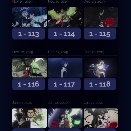
Nov. 19, 2019
Nov. 26, 2019
Dec. 03, 2019
Entrando al Palacio de las Sombras
Los invasores finales
El cerebro
1 - 113
1 - 114
1 - 115
Dec. 10, 2019
Dec. 17, 2019
Dec. 24, 2019
El peor enemigo natural
Rompiendo el sello
Reencuentro a través del tiempo
1 - 116
1 - 117
1 - 118
Jan. 07, 2020
Jan. 14, 2020
Jan. 21, 2020
El ataque final
Amanecer
Tres problemas