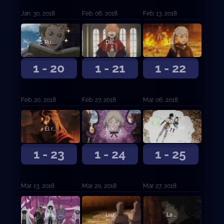
Jan. 30, 2018
Feb. 06, 2018
Feb. 13, 2018
Runión en la capital
Disturbios en la capital
Danza bulliciosa de magia
1 - 20
1 - 21
1 - 22
Feb. 20, 2018
Feb. 27, 2018
Mar. 06, 2018
El rey león carmesí
Blackout
Adversidad
1 - 23
1 - 24
1 - 25
Mar. 13, 2018
Mar. 20, 2018
Mar. 27, 2018
Bestia herida
Luz
La persona en mi corazón