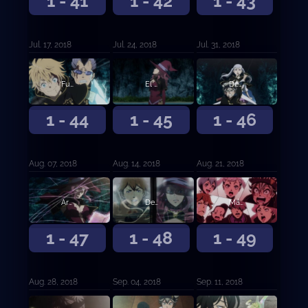
1 - 41
1 - 42
1 - 43
Jul. 17, 2018
Jul. 24, 2018
Jul. 31, 2018
Fuego honesto y rayos salvajes
El hombre que nunca se rinde
Despertar
1 - 44
1 - 45
1 - 46
Aug. 07, 2018
Aug. 14, 2018
Aug. 21, 2018
Arma única
Desesperación contra esperanza
Más allá del límite
1 - 47
1 - 48
1 - 49
Aug. 28, 2018
Sep. 04, 2018
Sep. 11, 2018