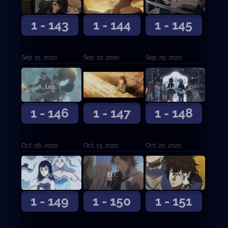
1 - 143
1 - 144
1 - 145
Sep. 15, 2020
Sep. 22, 2020
Sep. 29, 2020
Los que veneran a los diablos
De vida o muerte
La luz que ilumina la oscuridad
1 - 146
1 - 147
1 - 148
Oct. 06, 2020
Oct. 13, 2020
Oct. 20, 2020
Dos búsquedas
El reto de las damas
¡Choque! ¡Batalla entre capitanes!
1 - 149
1 - 150
1 - 151