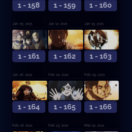
1 - 158
1 - 159
1 - 160
Jan. 05, 2021
Jan. 12, 2021
Jan. 19, 2021
El poder de Zenon
Estalla una gran batalla
Dante contra el capitán de los Toros Negros
1 - 161
1 - 162
1 - 163
Jan. 26, 2021
Feb. 02, 2021
Feb. 09, 2021
Batalla en el Reino del Corazón
Cruzada de agua
El capitán Yami Sukehiro
1 - 164
1 - 165
1 - 166
Feb. 16, 2021
Feb. 23, 2021
Mar. 02, 2021