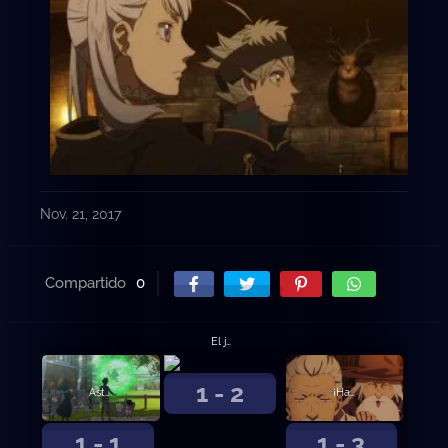
Nov. 21, 2017
Compartido
0
El juramento del muchacho
1 - 2
Asta y Yuno
¡Hacia la capital del Reino del Trébol!
1 - 1
1 - 3