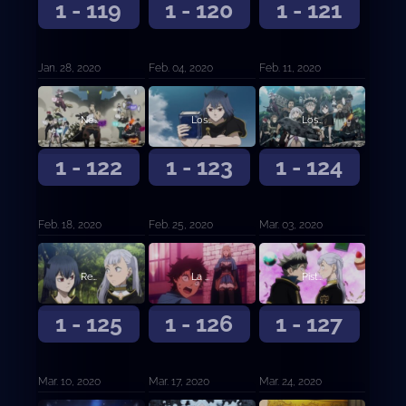
1 - 119
1 - 120
1 - 121
Jan. 28, 2020
Feb. 04, 2020
Feb. 11, 2020
Negro absoluto
Los recuerdos de Nero y... (Primera parte)
Los recuerdos de Nero y… (Segunda parte)
1 - 122
1 - 123
1 - 124
Feb. 18, 2020
Feb. 25, 2020
Mar. 03, 2020
Regreso a casa
La confesión de la Rosa Azul
Pistas
1 - 125
1 - 126
1 - 127
Mar. 10, 2020
Mar. 17, 2020
Mar. 24, 2020