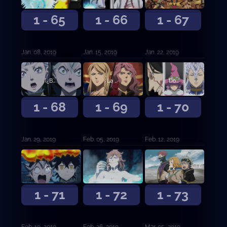
1 - 65
1 - 66
1 - 67
Jan. 08, 2019
Jan. 15, 2019
Jan. 22, 2019
¡¿Batalla a Muerte?! Yami contra Jack
La melancolía de la rosa salvaje
Dos caras nuevas
1 - 68
1 - 69
1 - 70
Jan. 29, 2019
Feb. 05, 2019
Feb. 12, 2019
Leona imbatida sin corona
El fuego de Santelmo
Examen de selección de los Caballeros Reales
1 - 71
1 - 72
1 - 73
Feb. 19, 2019
Feb. 26, 2019
Mar. 05, 2019