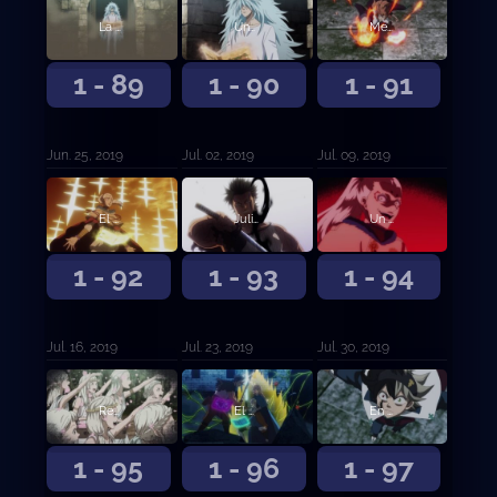
La base de los Toros Negros
Una batalla mágica demente
Mereleona contra Rhya la Perfidia
1 - 89
1 - 90
1 - 91
Jun. 25, 2019
Jul. 02, 2019
Jul. 09, 2019
El Rey Mago contra el líder de Ojo de la Noche Blanca
Julius Novachrono
Un nuevo futuro
1 - 92
1 - 93
1 - 94
Jul. 16, 2019
Jul. 23, 2019
Jul. 30, 2019
Reencarnación
El capitán de los Toros Negros contra la Rosa Carmesí
En completa desventaja
1 - 95
1 - 96
1 - 97