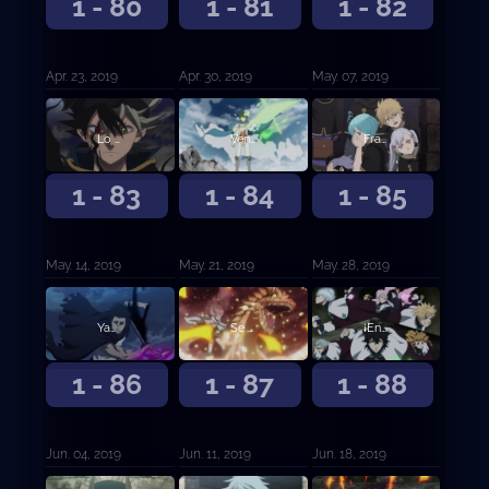
1 - 80
1 - 81
1 - 82
Apr. 23, 2019
Apr. 30, 2019
May. 07, 2019
Lo grabaré en vuestra memoria
Vencedores
Fraternizar al Desnudo
1 - 83
1 - 84
1 - 85
May. 14, 2019
May. 21, 2019
May. 28, 2019
Yami y Vangeance
Se forman los Caballeros Reales
¡Entrada a la guardia de Ojo de la Noche Blanca!
1 - 86
1 - 87
1 - 88
Jun. 04, 2019
Jun. 11, 2019
Jun. 18, 2019