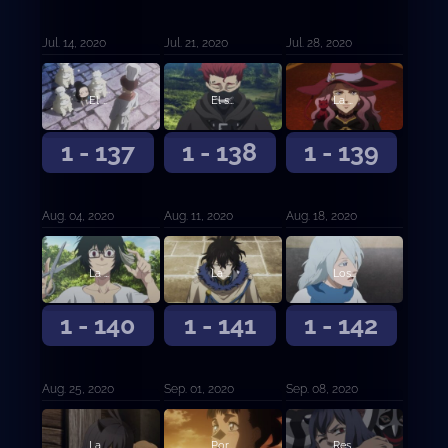
Jul. 14, 2020
Jul. 21, 2020
Jul. 28, 2020
El hambre centenaria de Charmy y la soledad milenaria de Gordon
El sucesor de Zara
La bruja vuelve a casa
1 - 137
1 - 138
1 - 139
Aug. 04, 2020
Aug. 11, 2020
Aug. 18, 2020
La petición de Julius
La familia dorada
Los que se quedaron atrás
1 - 140
1 - 141
1 - 142
Aug. 25, 2020
Sep. 01, 2020
Sep. 08, 2020
La balanza decantada
Por la extinción de los diablos
Rescate