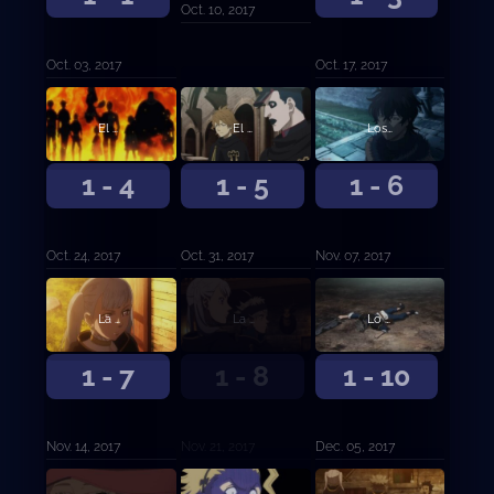
Oct. 10, 2017
Oct. 03, 2017
Oct. 17, 2017
El examen de caballería
El camino hasta ser Rey Mago
Los Toros Negros
1 - 4
1 - 5
1 - 6
Oct. 24, 2017
Oct. 31, 2017
Nov. 07, 2017
La otra novata
La primera misión
Lo que proteger
1 - 7
1 - 8
1 - 10
Nov. 14, 2017
Nov. 21, 2017
Dec. 05, 2017