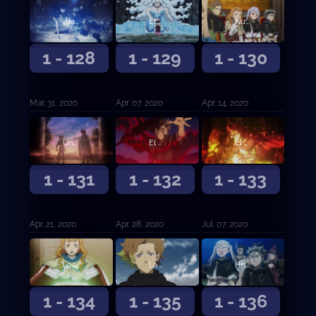
¡Hacia el Reino del Corazón!
El diablo Megicula
Nueva reunión de capitanes de orden
1 - 128
1 - 129
1 - 130
Mar. 31, 2020
Apr. 07, 2020
Apr. 14, 2020
Una nueva determinación
El despertar del león
El despertar del león (continuación)
1 - 131
1 - 132
1 - 133
Apr. 21, 2020
Apr. 28, 2020
Jul. 07, 2020
Los convocados
La persona en mi corazón, mi corazón, mi corazón
Historia submarina oscura
1 - 134
1 - 135
1 - 136