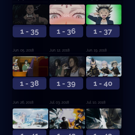
Luz del juicio
Los tres ojos
Aquel sin magia
1 - 35
1 - 36
1 - 37
Jun. 05, 2018
Jun. 12, 2018
Jun. 19, 2018
Reunión de capitanes
Saludo de tres hojas
Los Toros Negros en la playa
1 - 38
1 - 39
1 - 40
Jun. 26, 2018
Jul. 03, 2018
Jul. 10, 2018
El crecimiento de la chica del agua
Templo Submarino
Battle Royale en el templo