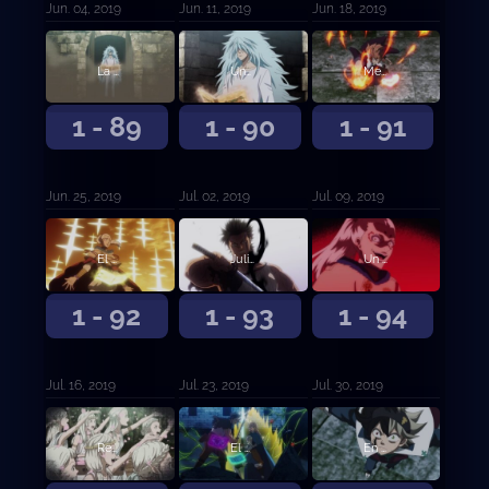
Jun. 04, 2019
Jun. 11, 2019
Jun. 18, 2019
La base de los Toros Negros
Una batalla mágica demente
Mereleona contra Rhya la Perfidia
1 - 89
1 - 90
1 - 91
Jun. 25, 2019
Jul. 02, 2019
Jul. 09, 2019
El Rey Mago contra el líder de Ojo de la Noche Blanca
Julius Novachrono
Un nuevo futuro
1 - 92
1 - 93
1 - 94
Jul. 16, 2019
Jul. 23, 2019
Jul. 30, 2019
Reencarnación
El capitán de los Toros Negros contra la Rosa Carmesí
En completa desventaja