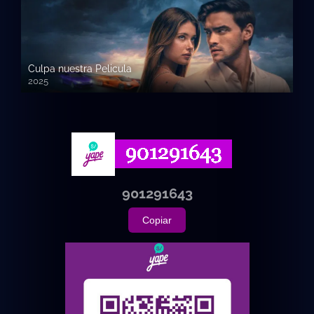
Culpa nuestra Pelicula
2025
720p HD
901291643
Copiar