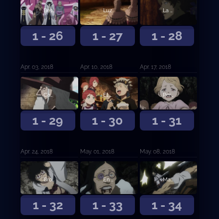
Bestia herida
Luz
La persona en mi corazón
1 - 26
1 - 27
1 - 28
Apr. 03, 2018
Apr. 10, 2018
Apr. 17, 2018
Camino
El mago del espejo
Persecución en la nieve
1 - 29
1 - 30
1 - 31
Apr. 24, 2018
May. 01, 2018
May. 08, 2018
Brotes de tres hojas
En el futuro ayudará a alguien
Magia de Luz contra Magia de Oscuridad
1 - 32
1 - 33
1 - 34