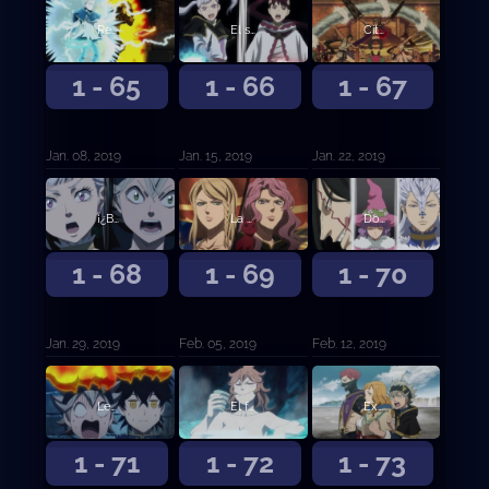
Regresamos
El secreto de Ojo de la Noche Blanca
Cita doble en el festival
1 - 65
1 - 66
1 - 67
Jan. 08, 2019
Jan. 15, 2019
Jan. 22, 2019
¡¿Batalla a Muerte?! Yami contra Jack
La melancolía de la rosa salvaje
Dos caras nuevas
1 - 68
1 - 69
1 - 70
Jan. 29, 2019
Feb. 05, 2019
Feb. 12, 2019
Leona imbatida sin corona
El fuego de Santelmo
Examen de selección de los Caballeros Reales
1 - 71
1 - 72
1 - 73