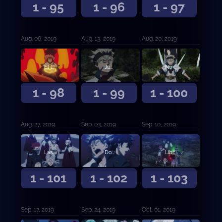
1 - 95
1 - 96
1 - 97
Aug. 06, 2019
Aug. 13, 2019
Aug. 20, 2019
El león durmiente
Jugarse la vida para vivir
No perderé contra ti
1 - 98
1 - 99
1 - 100
Aug. 27, 2019
Sep. 03, 2019
Sep. 10, 2019
Las vidas de la aldea remota
Dos milagros
Libre del destino
1 - 101
1 - 102
1 - 103
Sep. 17, 2019
Sep. 24, 2019
Oct. 01, 2019