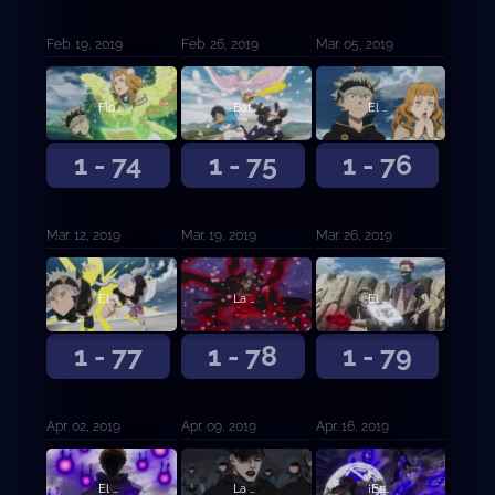
Feb. 19, 2019
Feb. 26, 2019
Mar. 05, 2019
Flor de determinación
Batalla Feroz
El mago X
1 - 74
1 - 75
1 - 76
Mar. 12, 2019
Mar. 19, 2019
Mar. 26, 2019
El destino
La Trampa del Plebeyo
El delincuente contra el musculitos
1 - 77
1 - 78
1 - 79
Apr. 02, 2019
Apr. 09, 2019
Apr. 16, 2019
El hermano modelo contra el hermano mediocre
La forma de vida de cierto hombre
¡Especial Petit Clover! ¡Charmy la demonio!