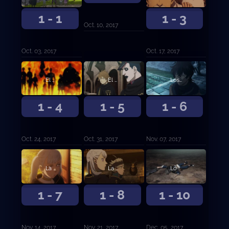
1 - 1
1 - 3
Oct. 10, 2017
Oct. 03, 2017
Oct. 17, 2017
El examen de caballería
El camino hasta ser Rey Mago
Los Toros Negros
1 - 4
1 - 5
1 - 6
Oct. 24, 2017
Oct. 31, 2017
Nov. 07, 2017
La otra novata
La primera misión
Lo que proteger
1 - 7
1 - 8
1 - 10
Nov. 14, 2017
Nov. 21, 2017
Dec. 05, 2017