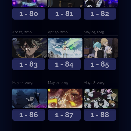
1 - 80
1 - 81
1 - 82
Apr. 23, 2019
Apr. 30, 2019
May. 07, 2019
Lo grabaré en vuestra memoria
Vencedores
Fraternizar al Desnudo
1 - 83
1 - 84
1 - 85
May. 14, 2019
May. 21, 2019
May. 28, 2019
Yami y Vangeance
Se forman los Caballeros Reales
¡Entrada a la guardia de Ojo de la Noche Blanca!
1 - 86
1 - 87
1 - 88