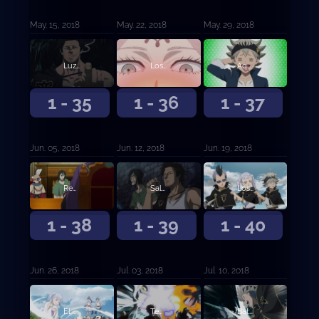
May. 15, 2018
May. 22, 2018
May. 29, 2018
Luz del juicio
Los tres ojos
Aquel sin magia
1 - 35
1 - 36
1 - 37
Jun. 05, 2018
Jun. 12, 2018
Jun. 19, 2018
Reunión de capitanes
Saludo de tres hojas
Los Toros Negros en la playa
1 - 38
1 - 39
1 - 40
Jun. 26, 2018
Jul. 03, 2018
Jul. 10, 2018
El crecimiento de la chica del agua
Templo Submarino
Battle Royale en el templo