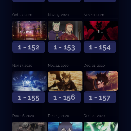
Oct. 27, 2020
Nov. 03, 2020
Nov. 10, 2020
¡Hacia el mañana!
Los elegidos
El vicecapitán Langris Vaude
1 - 152
1 - 153
1 - 154
Nov. 17, 2020
Nov. 24, 2020
Dec. 01, 2020
Los cinco Espíritus Guardianes
El poder despierta
Trébol de cinco hojas
1 - 155
1 - 156
1 - 157
Dec. 08, 2020
Dec. 15, 2020
Dec. 22, 2020