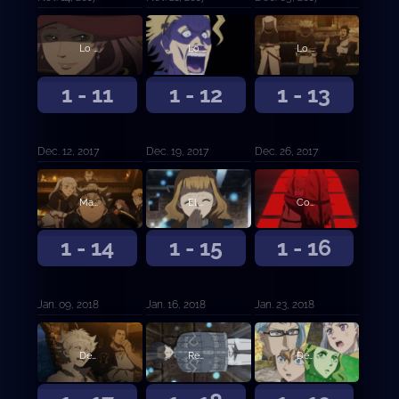
Lo sucedido en la ciudad del castillo
Lo que ve el Rey Mago
Lo que ve el Rey Mago, continuación
1 - 11
1 - 12
1 - 13
Dec. 12, 2017
Dec. 19, 2017
Dec. 26, 2017
Mazmorra
El guerrero mágico del Diamante
Compañeros
1 - 14
1 - 15
1 - 16
Jan. 09, 2018
Jan. 16, 2018
Jan. 23, 2018
Destructor
Recuerdos del pasado
Destrucción y salvación