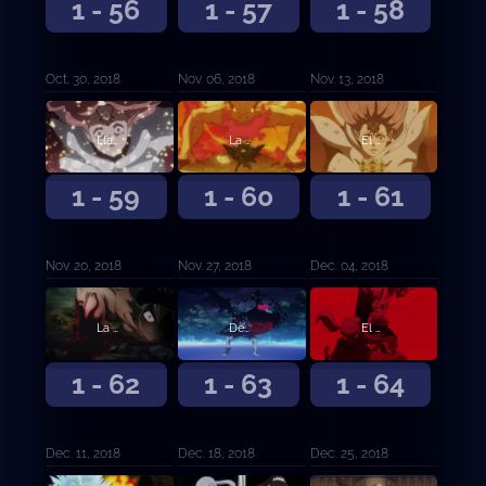
1 - 56
1 - 57
1 - 58
Oct. 30, 2018
Nov. 06, 2018
Nov. 13, 2018
Llamas de odio
La expiación del desertor
El mundo prometido
1 - 59
1 - 60
1 - 61
Nov. 20, 2018
Nov. 27, 2018
Dec. 04, 2018
La persona que te hace mejorar
Desesperación contra esperanza
El hilo rojo del destino
1 - 62
1 - 63
1 - 64
Dec. 11, 2018
Dec. 18, 2018
Dec. 25, 2018