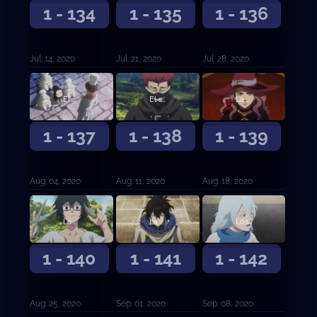
1 - 134
1 - 135
1 - 136
Jul. 14, 2020
Jul. 21, 2020
Jul. 28, 2020
El hambre centenaria de Charmy y la soledad milenaria de Gordon
El sucesor de Zara
La bruja vuelve a casa
1 - 137
1 - 138
1 - 139
Aug. 04, 2020
Aug. 11, 2020
Aug. 18, 2020
La petición de Julius
La familia dorada
Los que se quedaron atrás
1 - 140
1 - 141
1 - 142
Aug. 25, 2020
Sep. 01, 2020
Sep. 08, 2020