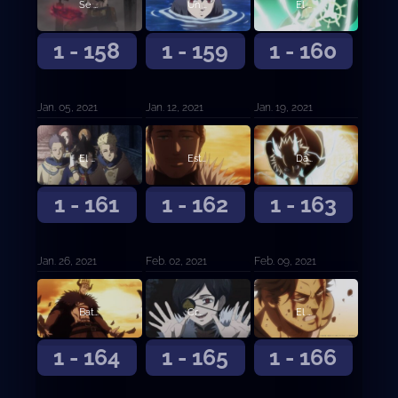
Se abre el telón de esperanza y desesperación
Un lago tranquilo y la sombra del bosque
El mensajero del Reino de la Pica
1 - 158
1 - 159
1 - 160
Jan. 05, 2021
Jan. 12, 2021
Jan. 19, 2021
El poder de Zenon
Estalla una gran batalla
Dante contra el capitán de los Toros Negros
1 - 161
1 - 162
1 - 163
Jan. 26, 2021
Feb. 02, 2021
Feb. 09, 2021
Batalla en el Reino del Corazón
Cruzada de agua
El capitán Yami Sukehiro
1 - 164
1 - 165
1 - 166