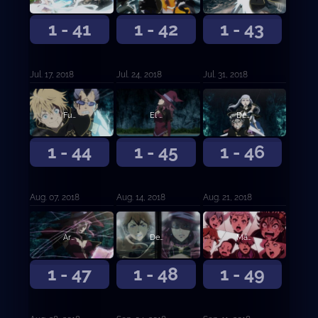
1 - 41
1 - 42
1 - 43
Jul. 17, 2018
Jul. 24, 2018
Jul. 31, 2018
Fuego honesto y rayos salvajes
El hombre que nunca se rinde
Despertar
1 - 44
1 - 45
1 - 46
Aug. 07, 2018
Aug. 14, 2018
Aug. 21, 2018
Arma única
Desesperación contra esperanza
Más allá del límite
1 - 47
1 - 48
1 - 49