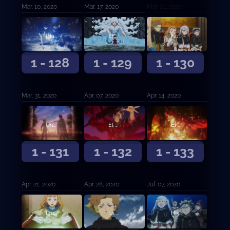
Mar. 10, 2020
Mar. 17, 2020
Mar. 24, 2020
¡Hacia el Reino del Corazón!
El diablo Megicula
Nueva reunión de capitanes de orden
1 - 128
1 - 129
1 - 130
Mar. 31, 2020
Apr. 07, 2020
Apr. 14, 2020
Una nueva determinación
El despertar del león
El despertar del león (continuación)
1 - 131
1 - 132
1 - 133
Apr. 21, 2020
Apr. 28, 2020
Jul. 07, 2020
Los convocados
La persona en mi corazón, mi corazón, mi corazón
Historia submarina oscura