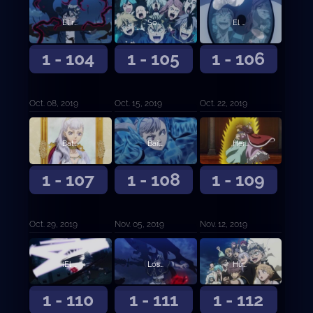
El rayo iracundo contra sus compañeros
Sonrisas y lágrimas
El camino de la venganza y el de la expiación
1 - 104
1 - 105
1 - 106
Oct. 08, 2019
Oct. 15, 2019
Oct. 22, 2019
Batalla final en el Castillo Trébol
Bailarina del campo de batalla
Hermanos de magia espacial
1 - 107
1 - 108
1 - 109
Oct. 29, 2019
Nov. 05, 2019
Nov. 12, 2019
¡El Toro Negro Embravecido se une a la batalla!
Los ojos del espejo
Humanos en quienes confiar
1 - 110
1 - 111
1 - 112