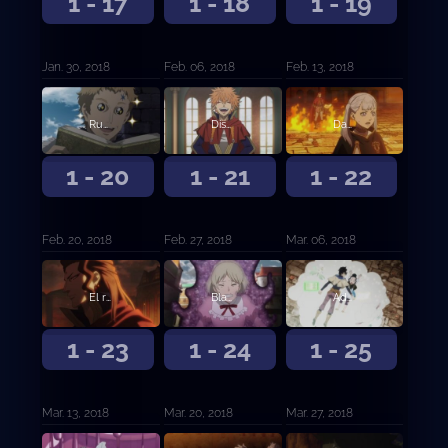
1 - 17
1 - 18
1 - 19
Jan. 30, 2018
Feb. 06, 2018
Feb. 13, 2018
Runión en la capital
Disturbios en la capital
Danza bulliciosa de magia
1 - 20
1 - 21
1 - 22
Feb. 20, 2018
Feb. 27, 2018
Mar. 06, 2018
El rey león carmesí
Blackout
Adversidad
1 - 23
1 - 24
1 - 25
Mar. 13, 2018
Mar. 20, 2018
Mar. 27, 2018