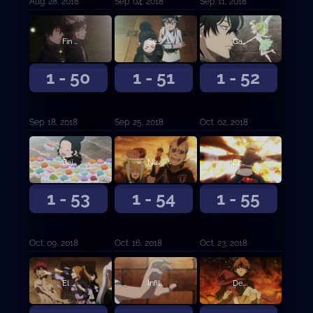
Aug. 28, 2018
Sep. 04, 2018
Sep. 11, 2018
Fin de la batalla, fin de la desesperación
Señales de justicia
Gana el más fuerte
1 - 50
1 - 51
1 - 52
Sep. 18, 2018
Sep. 25, 2018
Oct. 02, 2018
Bajo la máscara
Nunca más
El hombre llamado Fanzell
1 - 53
1 - 54
1 - 55
Oct. 09, 2018
Oct. 16, 2018
Oct. 23, 2018
El hombre llamado Fanzell, continuación
Infiltración
Decisiones en el campo de batalla