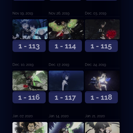
Nov. 19, 2019
Nov. 26, 2019
Dec. 03, 2019
Entrando al Palacio de las Sombras
Los invasores finales
El cerebro
1 - 113
1 - 114
1 - 115
Dec. 10, 2019
Dec. 17, 2019
Dec. 24, 2019
El peor enemigo natural
Rompiendo el sello
Reencuentro a través del tiempo
1 - 116
1 - 117
1 - 118
Jan. 07, 2020
Jan. 14, 2020
Jan. 21, 2020