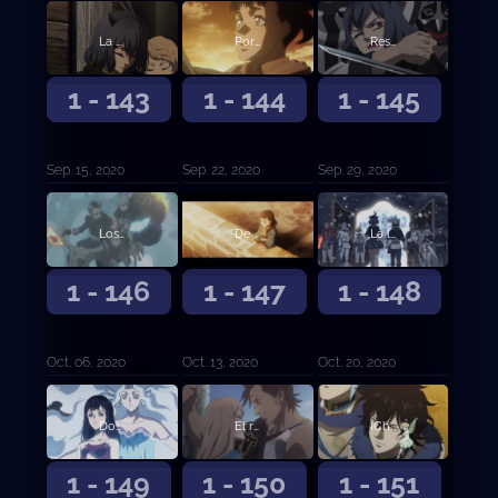
La balanza decantada
Por la extinción de los diablos
Rescate
1 - 143
1 - 144
1 - 145
Sep. 15, 2020
Sep. 22, 2020
Sep. 29, 2020
Los que veneran a los diablos
De vida o muerte
La luz que ilumina la oscuridad
1 - 146
1 - 147
1 - 148
Oct. 06, 2020
Oct. 13, 2020
Oct. 20, 2020
Dos búsquedas
El reto de las damas
¡Choque! ¡Batalla entre capitanes!
1 - 149
1 - 150
1 - 151