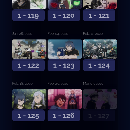
El ataque final
Amanecer
Tres problemas
1 - 119
1 - 120
1 - 121
Jan. 28, 2020
Feb. 04, 2020
Feb. 11, 2020
Negro absoluto
Los recuerdos de Nero y... (Primera parte)
Los recuerdos de Nero y… (Segunda parte)
1 - 122
1 - 123
1 - 124
Feb. 18, 2020
Feb. 25, 2020
Mar. 03, 2020
Regreso a casa
La confesión de la Rosa Azul
Pistas
1 - 125
1 - 126
1 - 127