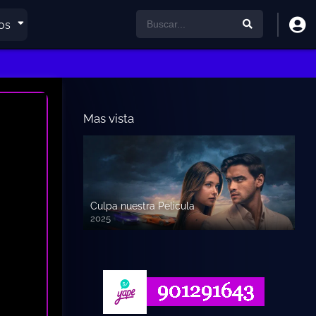
os
Mas vista
Culpa nuestra Pelicula
2025
720p HD