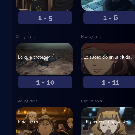
1 - 5
1 - 6
Oct. 31, 2017
Nov. 07, 2017
Lo que proteger
Lo sucedido en la ciudad del castillo
1 - 10
1 - 11
Dec. 05, 2017
Dec. 12, 2017
Mazmorra
El guerrero mágico del Diamante