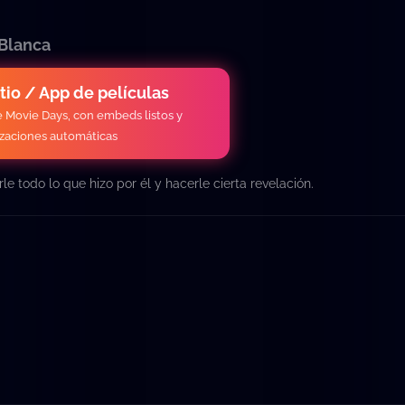
 Blanca
itio / App de películas
de Movie Days, con embeds listos y
izaciones automáticas
 todo lo que hizo por él y hacerle cierta revelación.