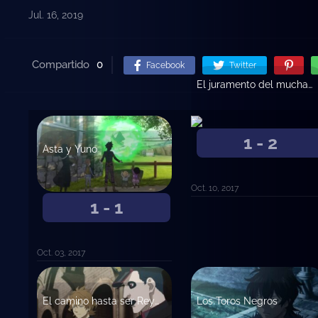
Jul. 16, 2019
Compartido
0
Facebook
Twitter
El juramento del muchacho
1 - 2
Asta y Yuno
Oct. 10, 2017
1 - 1
Oct. 03, 2017
El camino hasta ser Rey Mago
Los Toros Negros