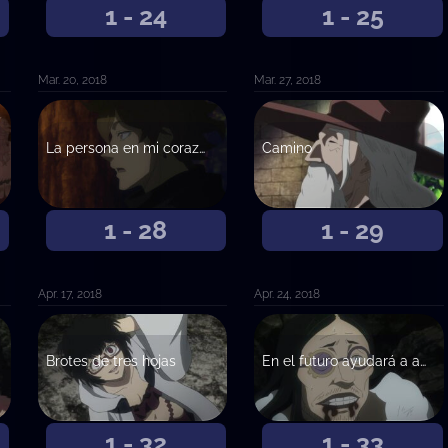
1 - 24
1 - 25
Mar. 20, 2018
Mar. 27, 2018
La persona en mi corazón
Camino
1 - 28
1 - 29
Apr. 17, 2018
Apr. 24, 2018
Brotes de tres hojas
En el futuro ayudará a alguien
1 - 32
1 - 33