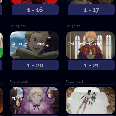
1 - 16
1 - 17
Jan. 23, 2018
Jan. 30, 2018
Runión en la capital
Disturbios en la capital
1 - 20
1 - 21
Feb. 20, 2018
Feb. 27, 2018
Blackout
Adversidad