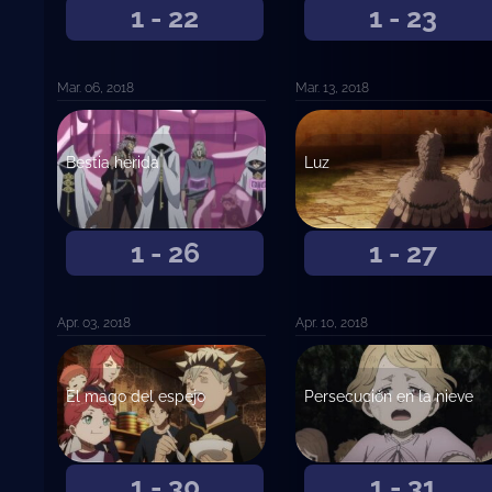
1 - 22
1 - 23
Mar. 06, 2018
Mar. 13, 2018
Bestia herida
Luz
1 - 26
1 - 27
Apr. 03, 2018
Apr. 10, 2018
El mago del espejo
Persecución en la nieve
1 - 30
1 - 31