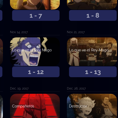
1 - 7
1 - 8
Nov. 14, 2017
Nov. 21, 2017
Lo que ve el Rey Mago
Lo que ve el Rey Mago, continuación
1 - 12
1 - 13
Dec. 19, 2017
Dec. 26, 2017
Compañeros
Destructor