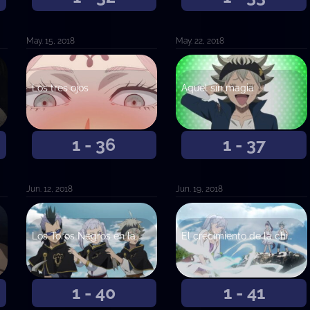
May. 15, 2018
May. 22, 2018
Los tres ojos
Aquel sin magia
1 - 36
1 - 37
Jun. 12, 2018
Jun. 19, 2018
Los Toros Negros en la playa
El crecimiento de la chica del agua
1 - 40
1 - 41