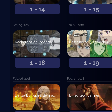
1 - 14
1 - 15
Jan. 09, 2018
Jan. 16, 2018
Recuerdos del pasado
Destrucción y salvación
1 - 18
1 - 19
Feb. 06, 2018
Feb. 13, 2018
Danza bulliciosa de magia
El rey león carmesí