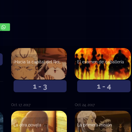
¡Hacia la capital del Reino del Trébol!
El examen de caballería
1 - 3
1 - 4
Oct. 17, 2017
Oct. 24, 2017
La otra novata
La primera misión