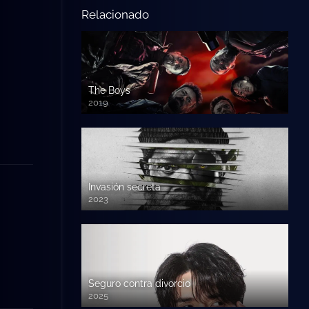
Relacionado
The Boys
2019
Invasión secreta
2023
Seguro contra divorcio
2025