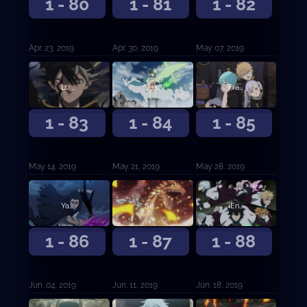
1 - 80
1 - 81
1 - 82
Apr. 23, 2019
Apr. 30, 2019
May. 07, 2019
Lo grabaré en vuestra memoria
Vencedores
Fraternizar al Desnudo
1 - 83
1 - 84
1 - 85
May. 14, 2019
May. 21, 2019
May. 28, 2019
Yami y Vangeance
Se forman los Caballeros Reales
¡Entrada a la guardia de Ojo de la Noche Blanca!
1 - 86
1 - 87
1 - 88
Jun. 04, 2019
Jun. 11, 2019
Jun. 18, 2019