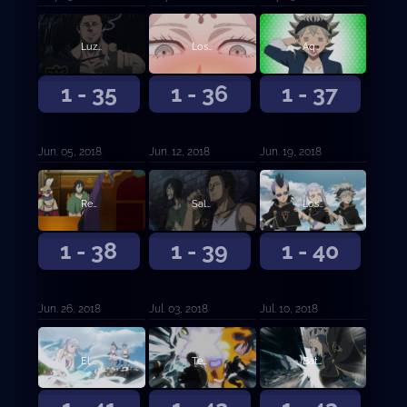
Luz del juicio
Los tres ojos
Aquel sin magia
1 - 35
1 - 36
1 - 37
Jun. 05, 2018
Jun. 12, 2018
Jun. 19, 2018
Reunión de capitanes
Saludo de tres hojas
Los Toros Negros en la playa
1 - 38
1 - 39
1 - 40
Jun. 26, 2018
Jul. 03, 2018
Jul. 10, 2018
El crecimiento de la chica del agua
Templo Submarino
Battle Royale en el templo