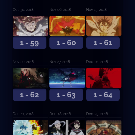
Oct. 30, 2018
Nov. 06, 2018
Nov. 13, 2018
Llamas de odio
La expiación del desertor
El mundo prometido
1 - 59
1 - 60
1 - 61
Nov. 20, 2018
Nov. 27, 2018
Dec. 04, 2018
La persona que te hace mejorar
Desesperación contra esperanza
El hilo rojo del destino
1 - 62
1 - 63
1 - 64
Dec. 11, 2018
Dec. 18, 2018
Dec. 25, 2018
Regresamos
El secreto de Ojo de la Noche Blanca
Cita doble en el festival