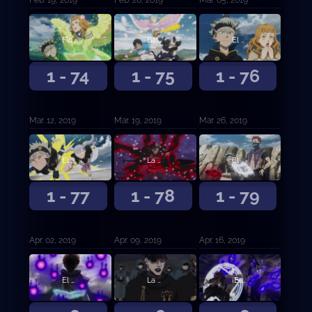
Flor de determinación
Batalla Feroz
El mago X
1 - 74
1 - 75
1 - 76
Mar. 12, 2019
Mar. 19, 2019
Mar. 26, 2019
El destino
La Trampa del Plebeyo
El delincuente contra el musculitos
1 - 77
1 - 78
1 - 79
Apr. 02, 2019
Apr. 09, 2019
Apr. 16, 2019
El hermano modelo contra el hermano mediocre
La forma de vida de cierto hombre
¡Especial Petit Clover! ¡Charmy la demonio!