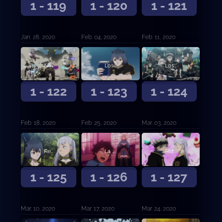
1 - 119
1 - 120
1 - 121
Jan. 28, 2020
Feb. 04, 2020
Feb. 11, 2020
Negro absoluto
Los recuerdos de Nero y... (Primera parte)
Los recuerdos de Nero y… (Segunda parte)
1 - 122
1 - 123
1 - 124
Feb. 18, 2020
Feb. 25, 2020
Mar. 03, 2020
Regreso a casa
La confesión de la Rosa Azul
Pistas
1 - 125
1 - 126
1 - 127
Mar. 10, 2020
Mar. 17, 2020
Mar. 24, 2020