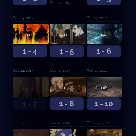
Oct. 10, 2017
Oct. 03, 2017
Oct. 17, 2017
El examen de caballería
El camino hasta ser Rey Mago
Los Toros Negros
1 - 4
1 - 5
1 - 6
Oct. 24, 2017
Oct. 31, 2017
Nov. 07, 2017
La otra novata
La primera misión
Lo que proteger
1 - 7
1 - 8
1 - 10
Nov. 14, 2017
Nov. 21, 2017
Dec. 05, 2017