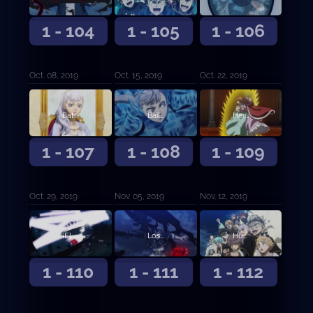
1 - 104
1 - 105
1 - 106
Oct. 08, 2019
Oct. 15, 2019
Oct. 22, 2019
Batalla final en el Castillo Trébol
Bailarina del campo de batalla
Hermanos de magia espacial
1 - 107
1 - 108
1 - 109
Oct. 29, 2019
Nov. 05, 2019
Nov. 12, 2019
¡El Toro Negro Embravecido se une a la batalla!
Los ojos del espejo
Humanos en quienes confiar
1 - 110
1 - 111
1 - 112