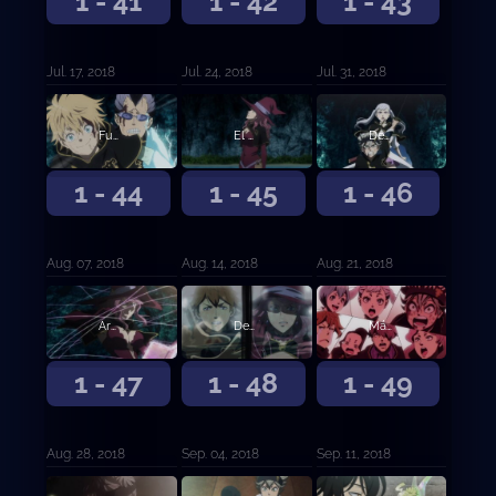
1 - 41
1 - 42
1 - 43
Jul. 17, 2018
Jul. 24, 2018
Jul. 31, 2018
Fuego honesto y rayos salvajes
El hombre que nunca se rinde
Despertar
1 - 44
1 - 45
1 - 46
Aug. 07, 2018
Aug. 14, 2018
Aug. 21, 2018
Arma única
Desesperación contra esperanza
Más allá del límite
1 - 47
1 - 48
1 - 49
Aug. 28, 2018
Sep. 04, 2018
Sep. 11, 2018