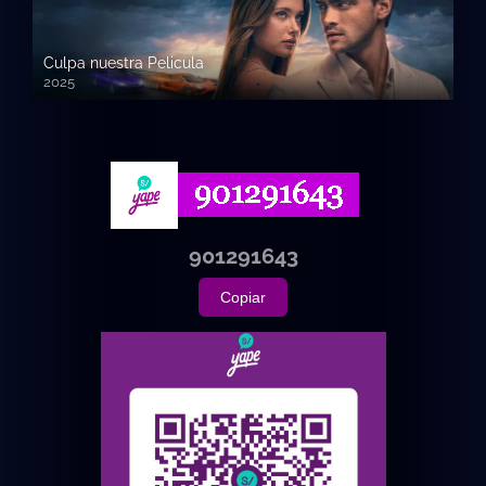
Culpa nuestra Pelicula
2025
720p HD
901291643
Copiar