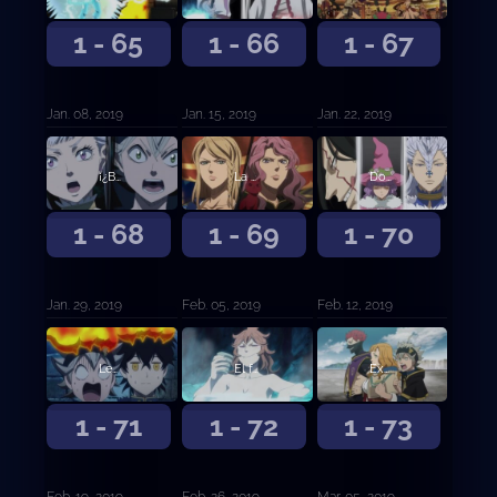
1 - 65
1 - 66
1 - 67
Jan. 08, 2019
Jan. 15, 2019
Jan. 22, 2019
¡¿Batalla a Muerte?! Yami contra Jack
La melancolía de la rosa salvaje
Dos caras nuevas
1 - 68
1 - 69
1 - 70
Jan. 29, 2019
Feb. 05, 2019
Feb. 12, 2019
Leona imbatida sin corona
El fuego de Santelmo
Examen de selección de los Caballeros Reales
1 - 71
1 - 72
1 - 73
Feb. 19, 2019
Feb. 26, 2019
Mar. 05, 2019