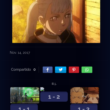
Nov. 14, 2017
Compartido
0
El juramento del muchacho
1 - 2
Asta y Yuno
¡Hacia la capital del Reino del Trébol!
1 - 1
1 - 3