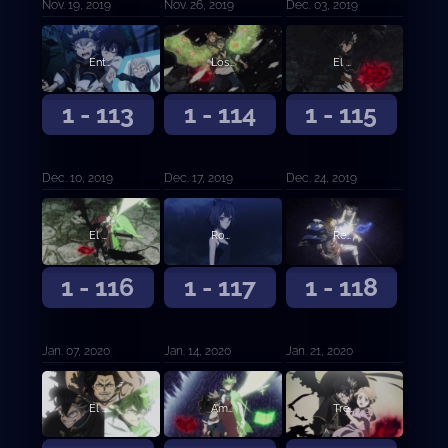
Nov. 19, 2019
Nov. 26, 2019
Dec. 03, 2019
Entrando al Palacio de las Sombras
Los invasores finales
El cerebro
1 - 113
1 - 114
1 - 115
Dec. 10, 2019
Dec. 17, 2019
Dec. 24, 2019
El peor enemigo natural
Rompiendo el sello
Reencuentro a través del tiempo
1 - 116
1 - 117
1 - 118
Jan. 07, 2020
Jan. 14, 2020
Jan. 21, 2020
El ataque final
Amanecer
Tres problemas