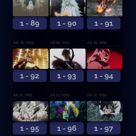
La base de los Toros Negros
Una batalla mágica demente
Mereleona contra Rhya la Perfidia
1 - 89
1 - 90
1 - 91
Jun. 25, 2019
Jul. 02, 2019
Jul. 09, 2019
El Rey Mago contra el líder de Ojo de la Noche Blanca
Julius Novachrono
Un nuevo futuro
1 - 92
1 - 93
1 - 94
Jul. 16, 2019
Jul. 23, 2019
Jul. 30, 2019
Reencarnación
El capitán de los Toros Negros contra la Rosa Carmesí
En completa desventaja
1 - 95
1 - 96
1 - 97