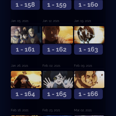
1 - 158
1 - 159
1 - 160
Jan. 05, 2021
Jan. 12, 2021
Jan. 19, 2021
El poder de Zenon
Estalla una gran batalla
Dante contra el capitán de los Toros Negros
1 - 161
1 - 162
1 - 163
Jan. 26, 2021
Feb. 02, 2021
Feb. 09, 2021
Batalla en el Reino del Corazón
Cruzada de agua
El capitán Yami Sukehiro
1 - 164
1 - 165
1 - 166
Feb. 16, 2021
Feb. 23, 2021
Mar. 02, 2021