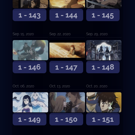
1 - 143
1 - 144
1 - 145
Sep. 15, 2020
Sep. 22, 2020
Sep. 29, 2020
Los que veneran a los diablos
De vida o muerte
La luz que ilumina la oscuridad
1 - 146
1 - 147
1 - 148
Oct. 06, 2020
Oct. 13, 2020
Oct. 20, 2020
Dos búsquedas
El reto de las damas
¡Choque! ¡Batalla entre capitanes!
1 - 149
1 - 150
1 - 151