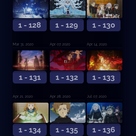
¡Hacia el Reino del Corazón!
El diablo Megicula
Nueva reunión de capitanes de orden
1 - 128
1 - 129
1 - 130
Mar. 31, 2020
Apr. 07, 2020
Apr. 14, 2020
Una nueva determinación
El despertar del león
El despertar del león (continuación)
1 - 131
1 - 132
1 - 133
Apr. 21, 2020
Apr. 28, 2020
Jul. 07, 2020
Los convocados
La persona en mi corazón, mi corazón, mi corazón
Historia submarina oscura
1 - 134
1 - 135
1 - 136