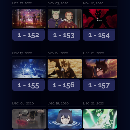
Oct. 27, 2020
Nov. 03, 2020
Nov. 10, 2020
¡Hacia el mañana!
Los elegidos
El vicecapitán Langris Vaude
1 - 152
1 - 153
1 - 154
Nov. 17, 2020
Nov. 24, 2020
Dec. 01, 2020
Los cinco Espíritus Guardianes
El poder despierta
Trébol de cinco hojas
1 - 155
1 - 156
1 - 157
Dec. 08, 2020
Dec. 15, 2020
Dec. 22, 2020
Se abre el telón de esperanza y desesperación
Un lago tranquilo y la sombra del bosque
El mensajero del Reino de la Pica