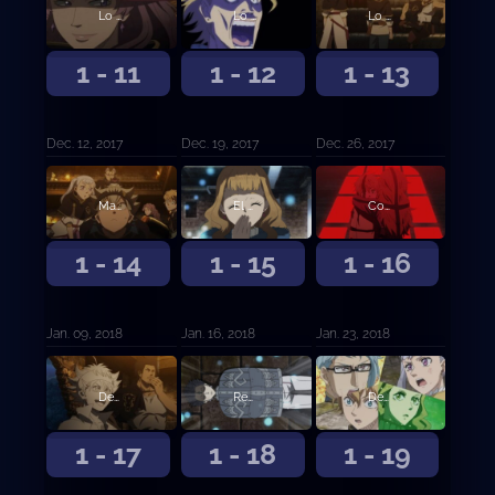
Lo sucedido en la ciudad del castillo
Lo que ve el Rey Mago
Lo que ve el Rey Mago, continuación
1 - 11
1 - 12
1 - 13
Dec. 12, 2017
Dec. 19, 2017
Dec. 26, 2017
Mazmorra
El guerrero mágico del Diamante
Compañeros
1 - 14
1 - 15
1 - 16
Jan. 09, 2018
Jan. 16, 2018
Jan. 23, 2018
Destructor
Recuerdos del pasado
Destrucción y salvación
1 - 17
1 - 18
1 - 19