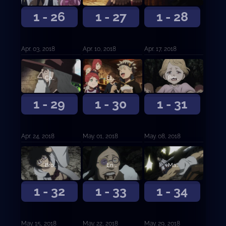
1 - 26
1 - 27
1 - 28
Apr. 03, 2018
Apr. 10, 2018
Apr. 17, 2018
Camino
El mago del espejo
Persecución en la nieve
1 - 29
1 - 30
1 - 31
Apr. 24, 2018
May. 01, 2018
May. 08, 2018
Brotes de tres hojas
En el futuro ayudará a alguien
Magia de Luz contra Magia de Oscuridad
1 - 32
1 - 33
1 - 34
May. 15, 2018
May. 22, 2018
May. 29, 2018