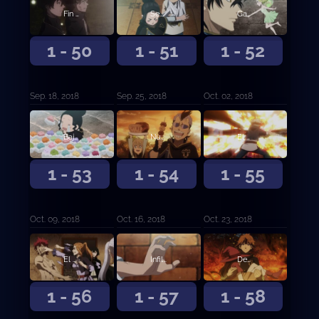
Fin de la batalla, fin de la desesperación
Señales de justicia
Gana el más fuerte
1 - 50
1 - 51
1 - 52
Sep. 18, 2018
Sep. 25, 2018
Oct. 02, 2018
Bajo la máscara
Nunca más
El hombre llamado Fanzell
1 - 53
1 - 54
1 - 55
Oct. 09, 2018
Oct. 16, 2018
Oct. 23, 2018
El hombre llamado Fanzell, continuación
Infiltración
Decisiones en el campo de batalla
1 - 56
1 - 57
1 - 58