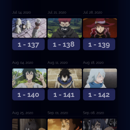
Jul. 14, 2020
Jul. 21, 2020
Jul. 28, 2020
El hambre centenaria de Charmy y la soledad milenaria de Gordon
El sucesor de Zara
La bruja vuelve a casa
1 - 137
1 - 138
1 - 139
Aug. 04, 2020
Aug. 11, 2020
Aug. 18, 2020
La petición de Julius
La familia dorada
Los que se quedaron atrás
1 - 140
1 - 141
1 - 142
Aug. 25, 2020
Sep. 01, 2020
Sep. 08, 2020
La balanza decantada
Por la extinción de los diablos
Rescate