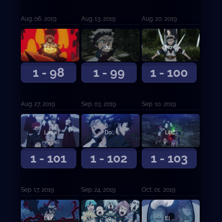
Aug. 06, 2019
Aug. 13, 2019
Aug. 20, 2019
El león durmiente
Jugarse la vida para vivir
No perderé contra ti
1 - 98
1 - 99
1 - 100
Aug. 27, 2019
Sep. 03, 2019
Sep. 10, 2019
Las vidas de la aldea remota
Dos milagros
Libre del destino
1 - 101
1 - 102
1 - 103
Sep. 17, 2019
Sep. 24, 2019
Oct. 01, 2019
El rayo iracundo contra sus compañeros
Sonrisas y lágrimas
El camino de la venganza y el de la expiación