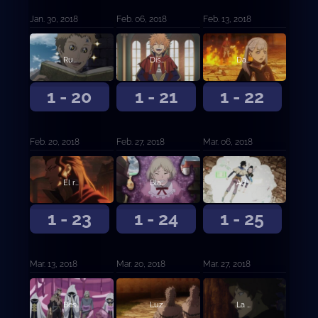
Jan. 30, 2018
Feb. 06, 2018
Feb. 13, 2018
Runión en la capital
Disturbios en la capital
Danza bulliciosa de magia
1 - 20
1 - 21
1 - 22
Feb. 20, 2018
Feb. 27, 2018
Mar. 06, 2018
El rey león carmesí
Blackout
Adversidad
1 - 23
1 - 24
1 - 25
Mar. 13, 2018
Mar. 20, 2018
Mar. 27, 2018
Bestia herida
Luz
La persona en mi corazón