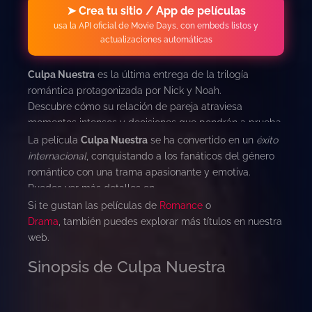
➤ Crea tu sitio / App de películas
usa la API oficial de Movie Days, con embeds listos y
actualizaciones automáticas
Culpa Nuestra
es la última entrega de la trilogía
romántica protagonizada por Nick y Noah.
Descubre cómo su relación de pareja atraviesa
momentos intensos y decisiones que pondrán a prueba
su amor.
La película
Culpa Nuestra
se ha convertido en un
éxito
Esta película combina
drama, romance y destino
,
internacional
, conquistando a los fanáticos del género
mostrando si su historia de amor continuará o si
romántico con una trama apasionante y emotiva.
deberán separarse para siempre.
Puedes ver más detalles en
TMDB
.
Si te gustan las películas de
Romance
o
Drama
, también puedes explorar más títulos en nuestra
web.
Sinopsis de Culpa Nuestra
En
Culpa
Nuest