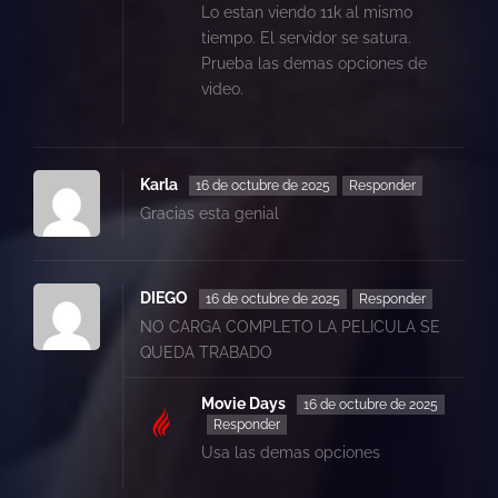
Lo estan viendo 11k al mismo
tiempo. El servidor se satura.
Prueba las demas opciones de
video.
Karla
16 de octubre de 2025
Responder
Gracias esta genial
DIEGO
16 de octubre de 2025
Responder
NO CARGA COMPLETO LA PELICULA SE
QUEDA TRABADO
Movie Days
16 de octubre de 2025
Responder
Usa las demas opciones