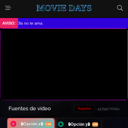
MOVIE DAYS
➤ Ella no te ama.
Fuentes de vídeo
Reportar
457997 Vistas
🔒Opción 2🔒
🔒Opción 3🔒