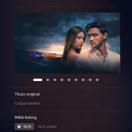
Nick
y
Noah
enfre
el
desaf
final
de
su
histor
de
amor.
Desp
de
Título original
múlti
prueb
Culpa nuestra
y
errore
IMDb Rating
deber
N/A
N/A votos
decidi