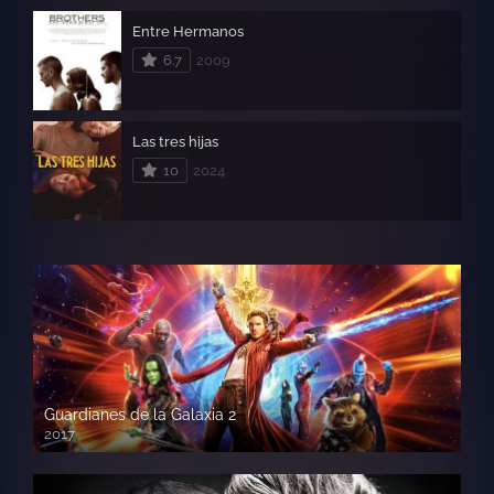
Entre Hermanos
6.7
2009
Las tres hijas
10
2024
Guardianes de la Galaxia 2
2017
720p HD