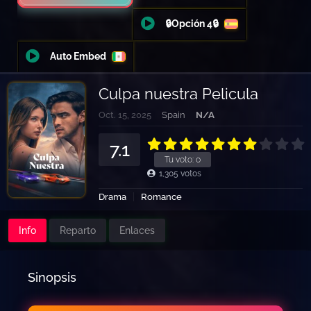
🔒Opción 4🔒
Auto Embed
Culpa nuestra Pelicula
Oct. 15, 2025
Spain
N/A
7.1
Tu voto:
0
1,305
votos
Drama
Romance
Info
Reparto
Enlaces
Sinopsis