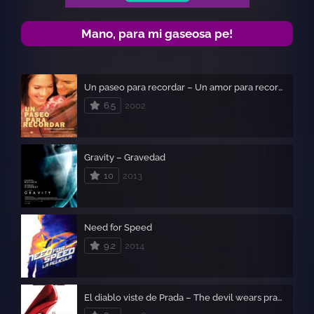
Mano, para mi gaseosa pe!
Un paseo para recordar – Un amor para recorda
6.5
2002
Gravity – Gravedad
10
2013
Need for Speed
9.2
2014
El diablo viste de Prada – The devil wears prada