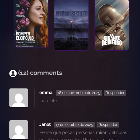
emoci
giros
y
pasión
ideal
para
los
aman
del
roma
(12) comments
conte
emma
18 de noviembre de 2025
Responder
Increible
Janet
17 de octubre de 2025
Responder
Pensé que pocas personas miran películas
en sitios como estos. Pero 192 mil vistas,