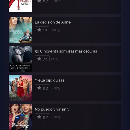
8.7
2006
La decisión de Anne
10
2009
50 Cincuenta sombras más oscuras
7.4
2017
Y ella dijo quizás
9.3
2025
No puedo vivir sin ti
9.2
2024