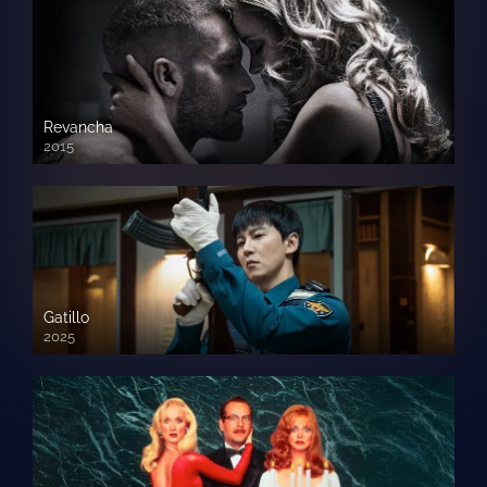
Revancha
2015
720p HD
Gatillo
2025