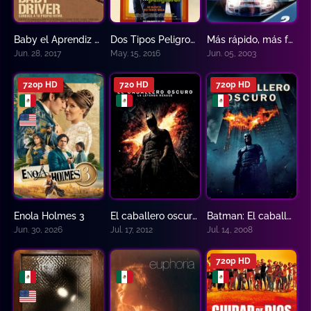
Baby el Aprendiz del Crimen
Dos Tipos Peligrosos – The Nice Guys
Más rápido, más furioso – Rapidos y Furiosos 2
7.6
7.4
0
Jun. 28, 2017
May. 15, 2016
Jun. 05, 2003
720p HD
720 HD
720p HD
Enola Holmes 3
El caballero oscuro: La leyenda renace
Batman: El caballero oscuro
5.9
8.4
9
Jun. 30, 2026
Jul. 17, 2012
Jul. 14, 2008
720p HD