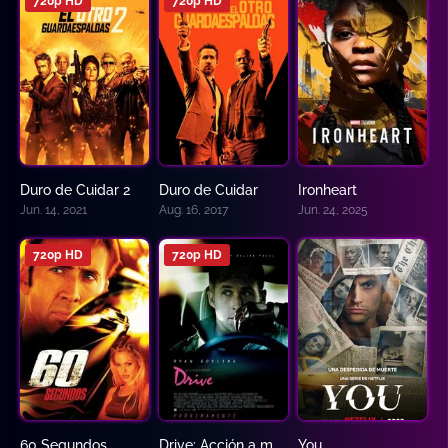
720p HD
720p HD
Duro de Cuidar 2
Duro de Cuidar
Ironheart
0
0
5.7
Jun. 14, 2021
Aug. 16, 2017
Jun. 24, 2025
720p HD
720p HD
60 Segundos
Drive: Acción a máxima velocidad
You