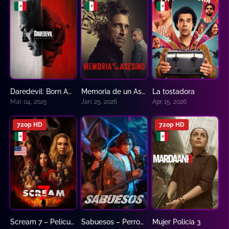
Daredevil: Born Again
Memoria de un Asesino
La tostadora
8.9
7.7
4.6
Mar. 04, 2025
Jan. 25, 2026
Apr. 15, 2026
720p HD
720p HD
Scream 7 – Película 2026
Sabuesos – Perros De Caza
Mujer Policia 3
6.0
8.306
0