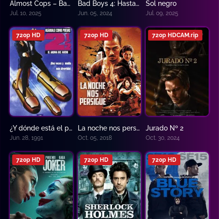
Almost Cops – Bad Boas
Bad Boys 4: Hasta la muerte
Sol negro
0
0
10
Jul. 10, 2025
Jun. 05, 2024
Jul. 09, 2025
720p HD
720p HD
720p HDCAM.rip
¿Y dónde está el policía? 2 1/2
La noche nos persigue
Jurado Nº 2
0
0
7.3
Jun. 28, 1991
Oct. 05, 2018
Oct. 30, 2024
720p HD
720p HD
720p HD