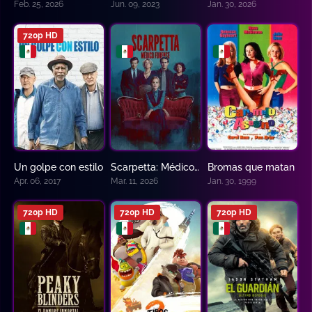
Feb. 25, 2026
Jun. 09, 2023
Jan. 30, 2026
720p HD
Un golpe con estilo
Scarpetta: Médico forense
Bromas que matan
0
6.2
0
Apr. 06, 2017
Mar. 11, 2026
Jan. 30, 1999
720p HD
720p HD
720p HD