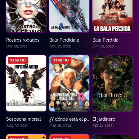
Rostros robados
Bala Perdida 2
Bala Perdida
0
0
0
Oct. 25, 2011
Nov. 10, 2022
Jun. 19, 2020
720p HD
720p HD
Sospecha mortal
¿Y dónde está el policía? 3
El jardinero
0
0
7.082
Aug. 30, 2019
Mar. 18, 1994
Apr. 11, 2025