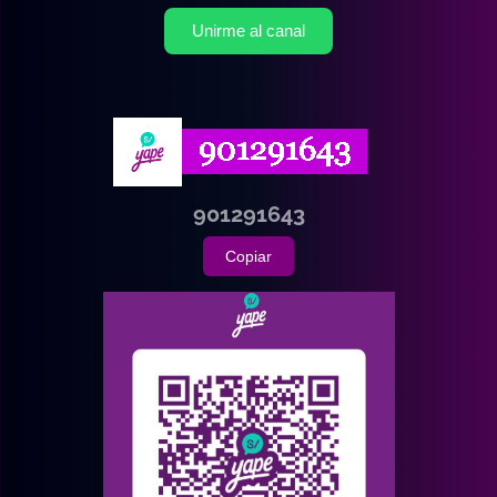
Unirme al canal
901291643
Copiar