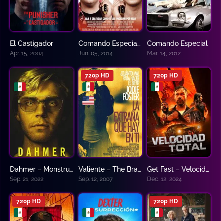
El Castigador
Comando Especial 2
Comando Especial
6.4
7.0
7.2
Apr. 15, 2004
Jun. 05, 2014
Mar. 14, 2012
720p HD
720p HD
Dahmer – Monstruo: La historia de Jeffrey Dahmer
Valiente – The Brave One
Get Fast – Velocidad Total
8
6.7
3.7
Sep. 21, 2022
Sep. 12, 2007
Dec. 12, 2024
720p HD
720p HD