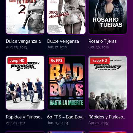
Dulce venganza 2
Dulce Venganza
Rosario Tijeras
5.7
6.2
7.569
Aug. 25, 2013
Jun. 17, 2010
Oct. 30, 2016
720p HD
60 FPS
720p HD
Rápidos y Furiosos 5: 5in Control
60 FPS – Bad Boys 4: Hasta la muerte
Rápidos y Furiosos 7
7.3
0
7.1
Apr. 20, 2011
Jun. 05, 2024
Apr. 01, 2015