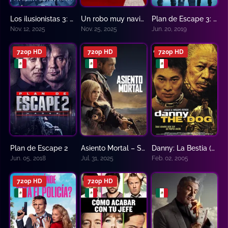
Los ilusionistas 3: Ahora me ves, ahora no
Un robo muy navideño – Jingle Bell Heist
Plan de Escape 3: El Rescate
6.2
5.8
4.4
Nov. 12, 2025
Nov. 25, 2025
Jun. 20, 2019
720p HD
720p HD
720p HD
Plan de Escape 2
Asiento Mortal – She Rides Shotgun
Danny: La Bestia (Unleashed)
3.9
6.5
7.0
Jun. 05, 2018
Jul. 31, 2025
Feb. 02, 2005
720p HD
720p HD