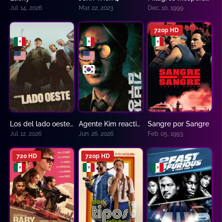
Jul. 14, 2026
Mar. 22, 2023
Dec. 10, 1999
720p HD
Los del lado oeste – The Westies
Agente Kim reactivado
Sangre por Sangre
6
8.1
0
Jul. 12, 2026
Jun. 26, 2026
Feb. 05, 1993
720 HD
720p HD