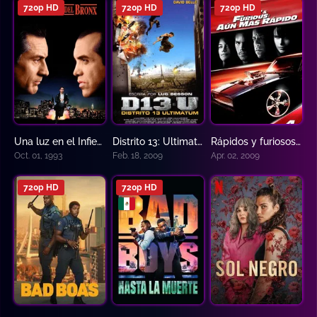
720p HD
720p HD
720p HD
Una luz en el Infierno – Un Cuento en el Bronx
Distrito 13: Ultimatum (2009)
Rápidos y furiosos 4
7.8
6.5
6.5
Oct. 01, 1993
Feb. 18, 2009
Apr. 02, 2009
720p HD
720p HD