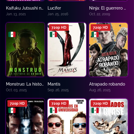
Kaifuku Jutsushi no Yarinaoshi
Lucifer
Ninja: El guerrero silencioso
8.329
8.445
5.5
Jan. 13, 2021
Jan. 25, 2016
Oct. 22, 2009
720p HD
720p HD
Monstruo: La historia de Ed Gein
Mantis
Atrapado robando
4.5
5.4
7.2
Oct. 03, 2025
Sep. 26, 2025
Aug. 26, 2025
720p HD
720p HD
720p HD