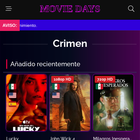
MOVIE DAYS
➤ En Mantenimiento.
Crimen
Añadido recientemente
1080p HD
720p HD
Lucky
John Wick 4
Milagros Inesperados
7.1
8.3
8.6