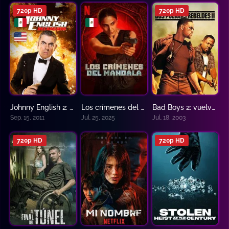
720p HD
720p HD
Johnny English 2: Recargado
Los crímenes del mandala
Bad Boys 2: vuelven más rebeldes – Dos policías rebeldes 2
6.3
7.273
6.6
Sep. 15, 2011
Jul. 25, 2025
Jul. 18, 2003
720p HD
720p HD