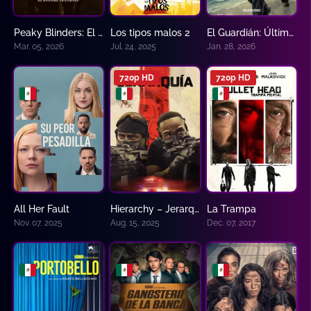
Peaky Blinders: El hombre inmortal
Los tipos malos 2
El Guardián: Último refugio – Shelter El Protector
0
7.3
0
Mar. 05, 2026
Jul. 24, 2025
Jan. 28, 2026
720p HD
720p HD
All Her Fault
Hierarchy – Jerarquía
La Trampa
8.1
0
5.4
Nov. 07, 2025
Aug. 15, 2025
Dec. 07, 2017