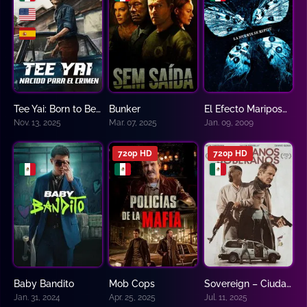
Tee Yai: Born to Be Bad
Bunker
El Efecto Mariposa 3: Revelaciones
N/A
N/A
5.6
Nov. 13, 2025
Mar. 07, 2025
Jan. 09, 2009
720p HD
720p HD
Baby Bandito
Mob Cops
Sovereign – Ciudadanos Soberanos
8
3.8
6.5
Jan. 31, 2024
Apr. 25, 2025
Jul. 11, 2025