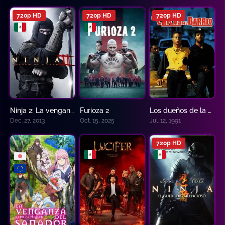
720p HD
720p HD
720p HD
Ninja 2: La venganza del guerrero
Furioza 2
Los dueños de la calle
6.1
0
0
Dec. 27, 2013
Oct. 15, 2025
Jul. 12, 1991
720p HD