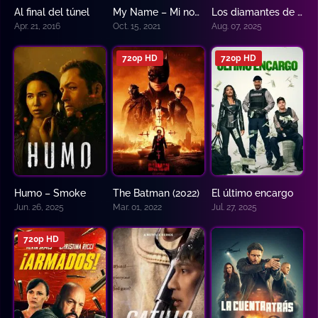
Al final del túnel
My Name – Mi nombre
Los diamantes de Amberes: El robo del siglo
7.0
8.231
6.7
Apr. 21, 2016
Oct. 15, 2021
Aug. 07, 2025
720p HD
720p HD
Humo – Smoke
The Batman (2022)
El último encargo
5.926
7.8
N/A
Jun. 26, 2025
Mar. 01, 2022
Jul. 27, 2025
720p HD