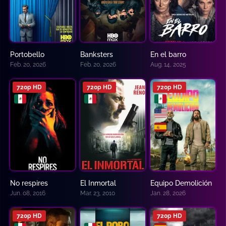
Portobello
Banksters
En el barro
6
4.333
10
Feb. 20, 2026
Feb. 20, 2026
Aug. 14, 2025
720p HD
720p HD
720p HD
No respires
El Inmortal
Equipo Demolición
7.1
6.6
N/A
Jun. 08, 2016
Mar. 23, 2010
Jan. 28, 2026
720p HD
720p HD