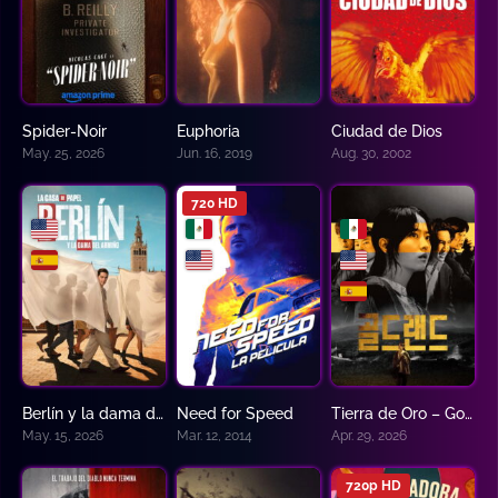
Spider-Noir
Euphoria
Ciudad de Dios
8.7
8.379
8.6
May. 25, 2026
Jun. 16, 2019
Aug. 30, 2002
720 HD
Berlín y la dama del armiño
Need for Speed
Tierra de Oro – Gold Land
5.714
6.4
9
May. 15, 2026
Mar. 12, 2014
Apr. 29, 2026
720p HD