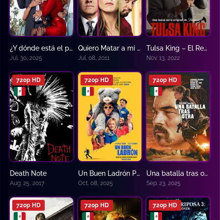
¿Y dónde está el policía 4?
Quiero Matar a mi Jefe
Tulsa King – El Rey de Tulsa
6.4
6.9
8.47
Jul. 30, 2025
Jul. 08, 2011
Nov. 13, 2022
720p HD
720p HD
720p HD
Death Note
Un Buen Ladrón Pelicula
Una batalla tras otra
4.5
7.1
8.2
Aug. 25, 2017
Oct. 08, 2025
Sep. 23, 2025
720p HD
720p HD
720p HD