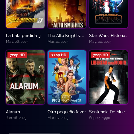
La bala perdida 3
The Alto Knights: Mafia y poder
Star Wars: Historias del inframundo
0
5.7
8.143
May. 06, 2025
Mar. 14, 2025
May. 04, 2025
720p HD
720p HD
720p HD
Alarum
Otro pequeño favor
Sentencia De Muerte – Libertad Para Morir
3.6
3.1
5.7
Jan. 16, 2025
Mar. 07, 2025
Sep. 14, 1990