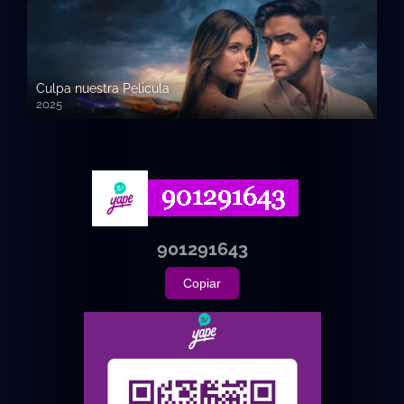
Culpa nuestra Pelicula
2025
720p HD
901291643
Copiar