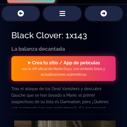
Black Clover: 1x143
La balanza decantada
➤ Crea tu sitio / App de películas
usa la API oficial de Movie Days, con embeds listos y
actualizaciones automáticas
Tras el ataque de los Devil Vanishers y descubrir
Gauche que se han llevado a Marie, el primer
sospechoso de su lista es Damnation, pero ¿Quiénes
son realmente los secuestradores? ¿Se recuperará
Asta?