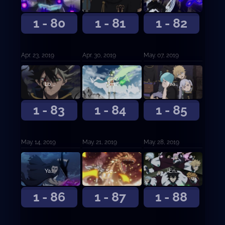
1 - 80
1 - 81
1 - 82
Apr. 23, 2019
Apr. 30, 2019
May. 07, 2019
Lo grabaré en vuestra memoria
Vencedores
Fraternizar al Desnudo
1 - 83
1 - 84
1 - 85
May. 14, 2019
May. 21, 2019
May. 28, 2019
Yami y Vangeance
Se forman los Caballeros Reales
¡Entrada a la guardia de Ojo de la Noche Blanca!
1 - 86
1 - 87
1 - 88