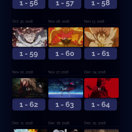
1 - 56
1 - 57
1 - 58
Oct. 30, 2018
Nov. 06, 2018
Nov. 13, 2018
Llamas de odio
La expiación del desertor
El mundo prometido
1 - 59
1 - 60
1 - 61
Nov. 20, 2018
Nov. 27, 2018
Dec. 04, 2018
La persona que te hace mejorar
Desesperación contra esperanza
El hilo rojo del destino
1 - 62
1 - 63
1 - 64
Dec. 11, 2018
Dec. 18, 2018
Dec. 25, 2018