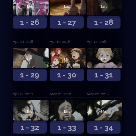
Bestia herida
Luz
La persona en mi corazón
1 - 26
1 - 27
1 - 28
Apr. 03, 2018
Apr. 10, 2018
Apr. 17, 2018
Camino
El mago del espejo
Persecución en la nieve
1 - 29
1 - 30
1 - 31
Apr. 24, 2018
May. 01, 2018
May. 08, 2018
Brotes de tres hojas
En el futuro ayudará a alguien
Magia de Luz contra Magia de Oscuridad
1 - 32
1 - 33
1 - 34