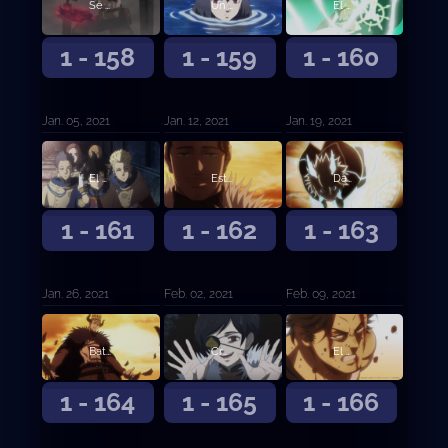
Se abre el telón de esperanza y desesperación
Un lago tranquilo y la sombra del bosque
El mensajero del Reino de la Pica
1 - 158
1 - 159
1 - 160
Jan. 05, 2021
Jan. 12, 2021
Jan. 19, 2021
El poder de Zenon
Estalla una gran batalla
Dante contra el capitán de los Toros Negros
1 - 161
1 - 162
1 - 163
Jan. 26, 2021
Feb. 02, 2021
Feb. 09, 2021
Batalla en el Reino del Corazón
Cruzada de agua
El capitán Yami Sukehiro
1 - 164
1 - 165
1 - 166