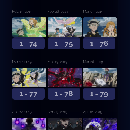
Feb. 19, 2019
Feb. 26, 2019
Mar. 05, 2019
Flor de determinación
Batalla Feroz
El mago X
1 - 74
1 - 75
1 - 76
Mar. 12, 2019
Mar. 19, 2019
Mar. 26, 2019
El destino
La Trampa del Plebeyo
El delincuente contra el musculitos
1 - 77
1 - 78
1 - 79
Apr. 02, 2019
Apr. 09, 2019
Apr. 16, 2019
El hermano modelo contra el hermano mediocre
La forma de vida de cierto hombre
¡Especial Petit Clover! ¡Charmy la demonio!