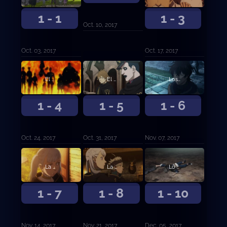
1 - 1
1 - 3
Oct. 10, 2017
Oct. 03, 2017
Oct. 17, 2017
El examen de caballería
El camino hasta ser Rey Mago
Los Toros Negros
1 - 4
1 - 5
1 - 6
Oct. 24, 2017
Oct. 31, 2017
Nov. 07, 2017
La otra novata
La primera misión
Lo que proteger
1 - 7
1 - 8
1 - 10
Nov. 14, 2017
Nov. 21, 2017
Dec. 05, 2017