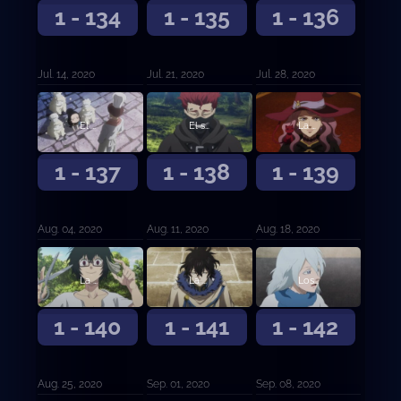
1 - 134
1 - 135
1 - 136
Jul. 14, 2020
Jul. 21, 2020
Jul. 28, 2020
El hambre centenaria de Charmy y la soledad milenaria de Gordon
El sucesor de Zara
La bruja vuelve a casa
1 - 137
1 - 138
1 - 139
Aug. 04, 2020
Aug. 11, 2020
Aug. 18, 2020
La petición de Julius
La familia dorada
Los que se quedaron atrás
1 - 140
1 - 141
1 - 142
Aug. 25, 2020
Sep. 01, 2020
Sep. 08, 2020