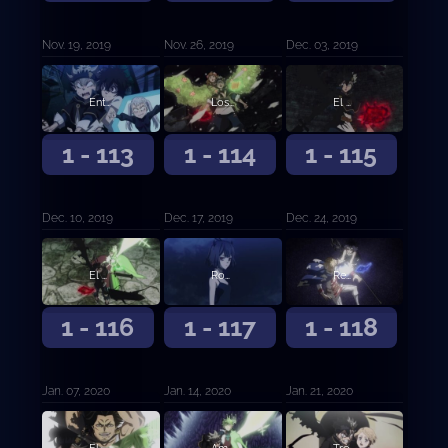
Nov. 19, 2019
Nov. 26, 2019
Dec. 03, 2019
Entrando al Palacio de las Sombras
Los invasores finales
El cerebro
1 - 113
1 - 114
1 - 115
Dec. 10, 2019
Dec. 17, 2019
Dec. 24, 2019
El peor enemigo natural
Rompiendo el sello
Reencuentro a través del tiempo
1 - 116
1 - 117
1 - 118
Jan. 07, 2020
Jan. 14, 2020
Jan. 21, 2020