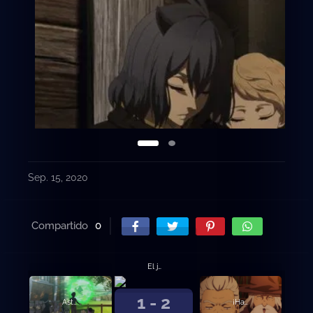
Sep. 15, 2020
Compartido
0
El juramento del muchacho
1 - 2
Asta y Yuno
¡Hacia la capital del Reino del Trébol!