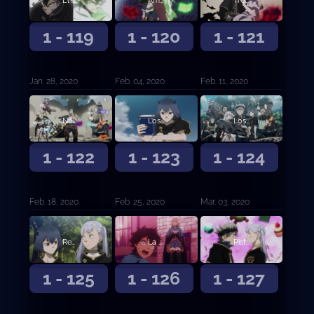
El ataque final
Amanecer
Tres problemas
1 - 119
1 - 120
1 - 121
Jan. 28, 2020
Feb. 04, 2020
Feb. 11, 2020
Negro absoluto
Los recuerdos de Nero y... (Primera parte)
Los recuerdos de Nero y… (Segunda parte)
1 - 122
1 - 123
1 - 124
Feb. 18, 2020
Feb. 25, 2020
Mar. 03, 2020
Regreso a casa
La confesión de la Rosa Azul
Pistas
1 - 125
1 - 126
1 - 127