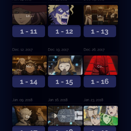
Lo sucedido en la ciudad del castillo
Lo que ve el Rey Mago
Lo que ve el Rey Mago, continuación
1 - 11
1 - 12
1 - 13
Dec. 12, 2017
Dec. 19, 2017
Dec. 26, 2017
Mazmorra
El guerrero mágico del Diamante
Compañeros
1 - 14
1 - 15
1 - 16
Jan. 09, 2018
Jan. 16, 2018
Jan. 23, 2018
Destructor
Recuerdos del pasado
Destrucción y salvación