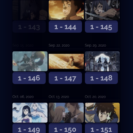
La balanza decantada
Por la extinción de los diablos
Rescate
1 - 143
1 - 144
1 - 145
Sep. 15, 2020
Sep. 22, 2020
Sep. 29, 2020
Los que veneran a los diablos
De vida o muerte
La luz que ilumina la oscuridad
1 - 146
1 - 147
1 - 148
Oct. 06, 2020
Oct. 13, 2020
Oct. 20, 2020
Dos búsquedas
El reto de las damas
¡Choque! ¡Batalla entre capitanes!
1 - 149
1 - 150
1 - 151