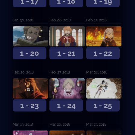
1 - 17
1 - 18
1 - 19
Jan. 30, 2018
Feb. 06, 2018
Feb. 13, 2018
Runión en la capital
Disturbios en la capital
Danza bulliciosa de magia
1 - 20
1 - 21
1 - 22
Feb. 20, 2018
Feb. 27, 2018
Mar. 06, 2018
El rey león carmesí
Blackout
Adversidad
1 - 23
1 - 24
1 - 25
Mar. 13, 2018
Mar. 20, 2018
Mar. 27, 2018