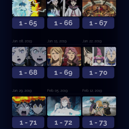
Regresamos
El secreto de Ojo de la Noche Blanca
Cita doble en el festival
1 - 65
1 - 66
1 - 67
Jan. 08, 2019
Jan. 15, 2019
Jan. 22, 2019
¡¿Batalla a Muerte?! Yami contra Jack
La melancolía de la rosa salvaje
Dos caras nuevas
1 - 68
1 - 69
1 - 70
Jan. 29, 2019
Feb. 05, 2019
Feb. 12, 2019
Leona imbatida sin corona
El fuego de Santelmo
Examen de selección de los Caballeros Reales
1 - 71
1 - 72
1 - 73