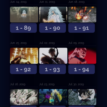
Jun. 04, 2019
Jun. 11, 2019
Jun. 18, 2019
La base de los Toros Negros
Una batalla mágica demente
Mereleona contra Rhya la Perfidia
1 - 89
1 - 90
1 - 91
Jun. 25, 2019
Jul. 02, 2019
Jul. 09, 2019
El Rey Mago contra el líder de Ojo de la Noche Blanca
Julius Novachrono
Un nuevo futuro
1 - 92
1 - 93
1 - 94
Jul. 16, 2019
Jul. 23, 2019
Jul. 30, 2019
Reencarnación
El capitán de los Toros Negros contra la Rosa Carmesí
En completa desventaja