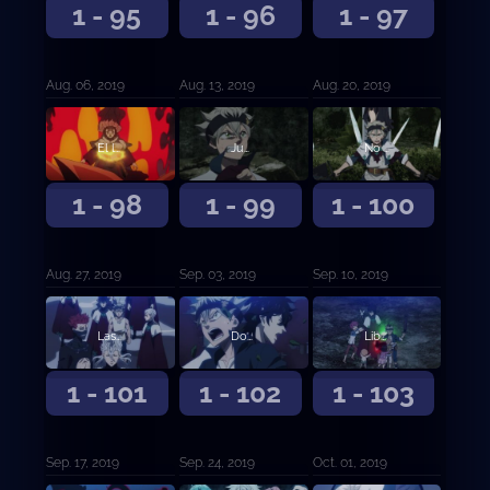
1 - 95
1 - 96
1 - 97
Aug. 06, 2019
Aug. 13, 2019
Aug. 20, 2019
El león durmiente
Jugarse la vida para vivir
No perderé contra ti
1 - 98
1 - 99
1 - 100
Aug. 27, 2019
Sep. 03, 2019
Sep. 10, 2019
Las vidas de la aldea remota
Dos milagros
Libre del destino
1 - 101
1 - 102
1 - 103
Sep. 17, 2019
Sep. 24, 2019
Oct. 01, 2019