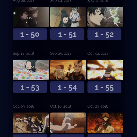
Aug. 28, 2018
Sep. 04, 2018
Sep. 11, 2018
Fin de la batalla, fin de la desesperación
Señales de justicia
Gana el más fuerte
1 - 50
1 - 51
1 - 52
Sep. 18, 2018
Sep. 25, 2018
Oct. 02, 2018
Bajo la máscara
Nunca más
El hombre llamado Fanzell
1 - 53
1 - 54
1 - 55
Oct. 09, 2018
Oct. 16, 2018
Oct. 23, 2018
El hombre llamado Fanzell, continuación
Infiltración
Decisiones en el campo de batalla