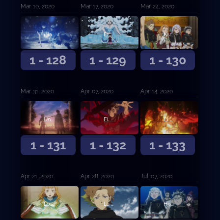
Mar. 10, 2020
Mar. 17, 2020
Mar. 24, 2020
¡Hacia el Reino del Corazón!
El diablo Megicula
Nueva reunión de capitanes de orden
1 - 128
1 - 129
1 - 130
Mar. 31, 2020
Apr. 07, 2020
Apr. 14, 2020
Una nueva determinación
El despertar del león
El despertar del león (continuación)
1 - 131
1 - 132
1 - 133
Apr. 21, 2020
Apr. 28, 2020
Jul. 07, 2020
Los convocados
La persona en mi corazón, mi corazón, mi corazón
Historia submarina oscura