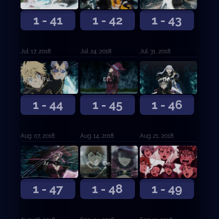
1 - 41
1 - 42
1 - 43
Jul. 17, 2018
Jul. 24, 2018
Jul. 31, 2018
Fuego honesto y rayos salvajes
El hombre que nunca se rinde
Despertar
1 - 44
1 - 45
1 - 46
Aug. 07, 2018
Aug. 14, 2018
Aug. 21, 2018
Arma única
Desesperación contra esperanza
Más allá del límite
1 - 47
1 - 48
1 - 49