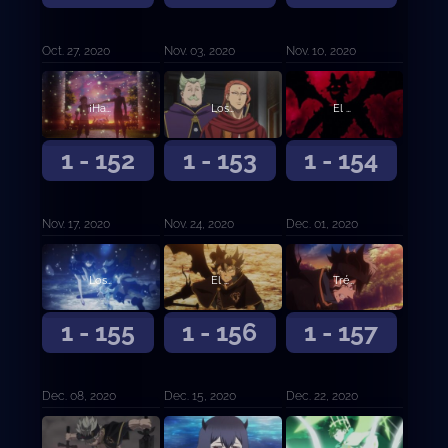
Oct. 27, 2020
Nov. 03, 2020
Nov. 10, 2020
¡Hacia el mañana!
Los elegidos
El vicecapitán Langris Vaude
1 - 152
1 - 153
1 - 154
Nov. 17, 2020
Nov. 24, 2020
Dec. 01, 2020
Los cinco Espíritus Guardianes
El poder despierta
Trébol de cinco hojas
1 - 155
1 - 156
1 - 157
Dec. 08, 2020
Dec. 15, 2020
Dec. 22, 2020