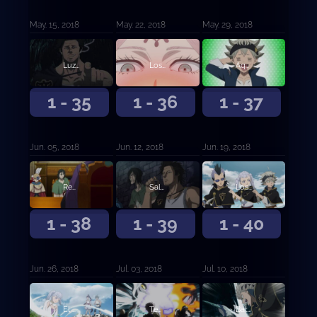
May. 15, 2018
May. 22, 2018
May. 29, 2018
Luz del juicio
Los tres ojos
Aquel sin magia
1 - 35
1 - 36
1 - 37
Jun. 05, 2018
Jun. 12, 2018
Jun. 19, 2018
Reunión de capitanes
Saludo de tres hojas
Los Toros Negros en la playa
1 - 38
1 - 39
1 - 40
Jun. 26, 2018
Jul. 03, 2018
Jul. 10, 2018
El crecimiento de la chica del agua
Templo Submarino
Battle Royale en el templo