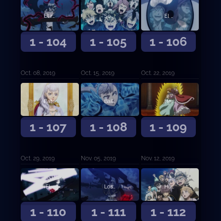
El rayo iracundo contra sus compañeros
Sonrisas y lágrimas
El camino de la venganza y el de la expiación
1 - 104
1 - 105
1 - 106
Oct. 08, 2019
Oct. 15, 2019
Oct. 22, 2019
Batalla final en el Castillo Trébol
Bailarina del campo de batalla
Hermanos de magia espacial
1 - 107
1 - 108
1 - 109
Oct. 29, 2019
Nov. 05, 2019
Nov. 12, 2019
¡El Toro Negro Embravecido se une a la batalla!
Los ojos del espejo
Humanos en quienes confiar
1 - 110
1 - 111
1 - 112