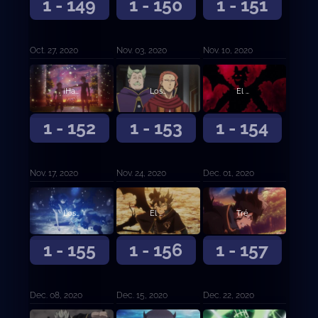
1 - 149
1 - 150
1 - 151
Oct. 27, 2020
Nov. 03, 2020
Nov. 10, 2020
¡Hacia el mañana!
Los elegidos
El vicecapitán Langris Vaude
1 - 152
1 - 153
1 - 154
Nov. 17, 2020
Nov. 24, 2020
Dec. 01, 2020
Los cinco Espíritus Guardianes
El poder despierta
Trébol de cinco hojas
1 - 155
1 - 156
1 - 157
Dec. 08, 2020
Dec. 15, 2020
Dec. 22, 2020