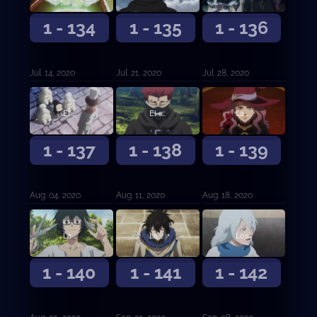
1 - 134
1 - 135
1 - 136
Jul. 14, 2020
Jul. 21, 2020
Jul. 28, 2020
El hambre centenaria de Charmy y la soledad milenaria de Gordon
El sucesor de Zara
La bruja vuelve a casa
1 - 137
1 - 138
1 - 139
Aug. 04, 2020
Aug. 11, 2020
Aug. 18, 2020
La petición de Julius
La familia dorada
Los que se quedaron atrás
1 - 140
1 - 141
1 - 142