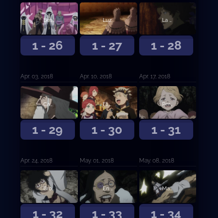
Bestia herida
Luz
La persona en mi corazón
1 - 26
1 - 27
1 - 28
Apr. 03, 2018
Apr. 10, 2018
Apr. 17, 2018
Camino
El mago del espejo
Persecución en la nieve
1 - 29
1 - 30
1 - 31
Apr. 24, 2018
May. 01, 2018
May. 08, 2018
Brotes de tres hojas
En el futuro ayudará a alguien
Magia de Luz contra Magia de Oscuridad
1 - 32
1 - 33
1 - 34