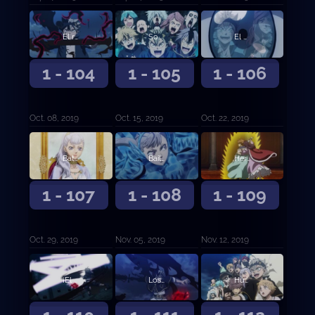
El rayo iracundo contra sus compañeros
Sonrisas y lágrimas
El camino de la venganza y el de la expiación
1 - 104
1 - 105
1 - 106
Oct. 08, 2019
Oct. 15, 2019
Oct. 22, 2019
Batalla final en el Castillo Trébol
Bailarina del campo de batalla
Hermanos de magia espacial
1 - 107
1 - 108
1 - 109
Oct. 29, 2019
Nov. 05, 2019
Nov. 12, 2019
¡El Toro Negro Embravecido se une a la batalla!
Los ojos del espejo
Humanos en quienes confiar