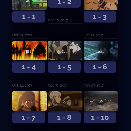
1 - 2
Asta y Yuno
¡Hacia la capital del Reino del Trébol!
1 - 1
1 - 3
Oct. 10, 2017
Oct. 03, 2017
Oct. 17, 2017
El examen de caballería
El camino hasta ser Rey Mago
Los Toros Negros
1 - 4
1 - 5
1 - 6
Oct. 24, 2017
Oct. 31, 2017
Nov. 07, 2017
La otra novata
La primera misión
Lo que proteger
1 - 7
1 - 8
1 - 10