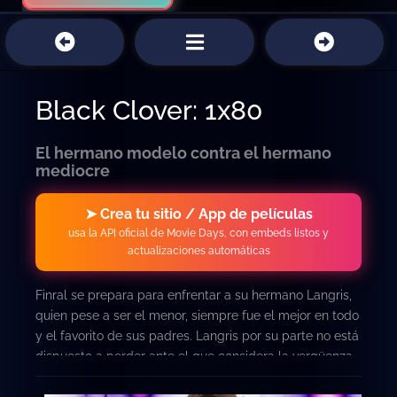
Black Clover: 1x80
El hermano modelo contra el hermano
mediocre
➤ Crea tu sitio / App de películas
usa la API oficial de Movie Days, con embeds listos y
actualizaciones automáticas
Finral se prepara para enfrentar a su hermano Langris,
quien pese a ser el menor, siempre fue el mejor en todo
y el favorito de sus padres. Langris por su parte no está
dispuesto a perder ante el que considera la vergüenza
de la familia.