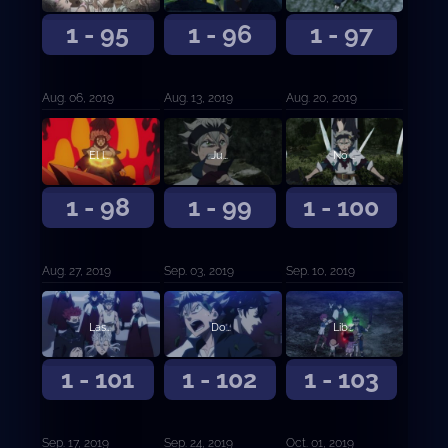
1 - 95
1 - 96
1 - 97
Aug. 06, 2019
Aug. 13, 2019
Aug. 20, 2019
El león durmiente
Jugarse la vida para vivir
No perderé contra ti
1 - 98
1 - 99
1 - 100
Aug. 27, 2019
Sep. 03, 2019
Sep. 10, 2019
Las vidas de la aldea remota
Dos milagros
Libre del destino
1 - 101
1 - 102
1 - 103
Sep. 17, 2019
Sep. 24, 2019
Oct. 01, 2019