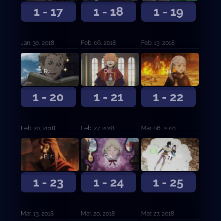
1 - 17
1 - 18
1 - 19
Jan. 30, 2018
Feb. 06, 2018
Feb. 13, 2018
Runión en la capital
Disturbios en la capital
Danza bulliciosa de magia
1 - 20
1 - 21
1 - 22
Feb. 20, 2018
Feb. 27, 2018
Mar. 06, 2018
El rey león carmesí
Blackout
Adversidad
1 - 23
1 - 24
1 - 25
Mar. 13, 2018
Mar. 20, 2018
Mar. 27, 2018