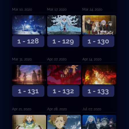
Mar. 10, 2020
Mar. 17, 2020
Mar. 24, 2020
¡Hacia el Reino del Corazón!
El diablo Megicula
Nueva reunión de capitanes de orden
1 - 128
1 - 129
1 - 130
Mar. 31, 2020
Apr. 07, 2020
Apr. 14, 2020
Una nueva determinación
El despertar del león
El despertar del león (continuación)
1 - 131
1 - 132
1 - 133
Apr. 21, 2020
Apr. 28, 2020
Jul. 07, 2020
Los convocados
La persona en mi corazón, mi corazón, mi corazón
Historia submarina oscura