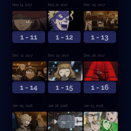
Nov. 14, 2017
Nov. 21, 2017
Dec. 05, 2017
Lo sucedido en la ciudad del castillo
Lo que ve el Rey Mago
Lo que ve el Rey Mago, continuación
1 - 11
1 - 12
1 - 13
Dec. 12, 2017
Dec. 19, 2017
Dec. 26, 2017
Mazmorra
El guerrero mágico del Diamante
Compañeros
1 - 14
1 - 15
1 - 16
Jan. 09, 2018
Jan. 16, 2018
Jan. 23, 2018
Destructor
Recuerdos del pasado
Destrucción y salvación