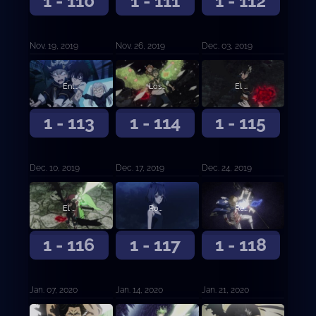
1 - 110
1 - 111
1 - 112
Nov. 19, 2019
Nov. 26, 2019
Dec. 03, 2019
Entrando al Palacio de las Sombras
Los invasores finales
El cerebro
1 - 113
1 - 114
1 - 115
Dec. 10, 2019
Dec. 17, 2019
Dec. 24, 2019
El peor enemigo natural
Rompiendo el sello
Reencuentro a través del tiempo
1 - 116
1 - 117
1 - 118
Jan. 07, 2020
Jan. 14, 2020
Jan. 21, 2020