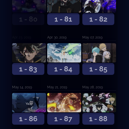
El hermano modelo contra el hermano mediocre
La forma de vida de cierto hombre
¡Especial Petit Clover! ¡Charmy la demonio!
1 - 80
1 - 81
1 - 82
Apr. 23, 2019
Apr. 30, 2019
May. 07, 2019
Lo grabaré en vuestra memoria
Vencedores
Fraternizar al Desnudo
1 - 83
1 - 84
1 - 85
May. 14, 2019
May. 21, 2019
May. 28, 2019
Yami y Vangeance
Se forman los Caballeros Reales
¡Entrada a la guardia de Ojo de la Noche Blanca!
1 - 86
1 - 87
1 - 88