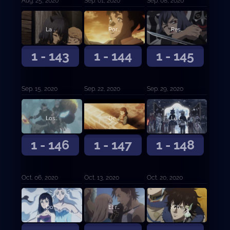
Aug. 25, 2020
Sep. 01, 2020
Sep. 08, 2020
La balanza decantada
Por la extinción de los diablos
Rescate
1 - 143
1 - 144
1 - 145
Sep. 15, 2020
Sep. 22, 2020
Sep. 29, 2020
Los que veneran a los diablos
De vida o muerte
La luz que ilumina la oscuridad
1 - 146
1 - 147
1 - 148
Oct. 06, 2020
Oct. 13, 2020
Oct. 20, 2020
Dos búsquedas
El reto de las damas
¡Choque! ¡Batalla entre capitanes!