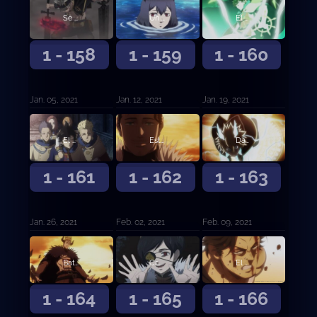
Se abre el telón de esperanza y desesperación
Un lago tranquilo y la sombra del bosque
El mensajero del Reino de la Pica
1 - 158
1 - 159
1 - 160
Jan. 05, 2021
Jan. 12, 2021
Jan. 19, 2021
El poder de Zenon
Estalla una gran batalla
Dante contra el capitán de los Toros Negros
1 - 161
1 - 162
1 - 163
Jan. 26, 2021
Feb. 02, 2021
Feb. 09, 2021
Batalla en el Reino del Corazón
Cruzada de agua
El capitán Yami Sukehiro
1 - 164
1 - 165
1 - 166