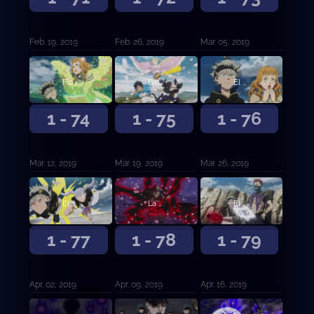
Feb. 19, 2019
Feb. 26, 2019
Mar. 05, 2019
Flor de determinación
Batalla Feroz
El mago X
1 - 74
1 - 75
1 - 76
Mar. 12, 2019
Mar. 19, 2019
Mar. 26, 2019
El destino
La Trampa del Plebeyo
El delincuente contra el musculitos
1 - 77
1 - 78
1 - 79
Apr. 02, 2019
Apr. 09, 2019
Apr. 16, 2019