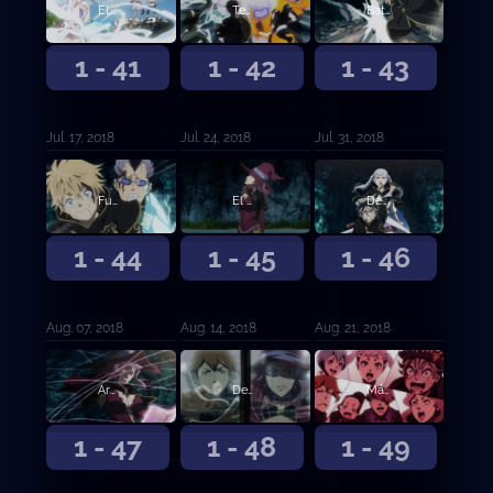
El crecimiento de la chica del agua
Templo Submarino
Battle Royale en el templo
1 - 41
1 - 42
1 - 43
Jul. 17, 2018
Jul. 24, 2018
Jul. 31, 2018
Fuego honesto y rayos salvajes
El hombre que nunca se rinde
Despertar
1 - 44
1 - 45
1 - 46
Aug. 07, 2018
Aug. 14, 2018
Aug. 21, 2018
Arma única
Desesperación contra esperanza
Más allá del límite
1 - 47
1 - 48
1 - 49