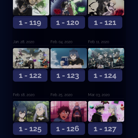
El ataque final
Amanecer
Tres problemas
1 - 119
1 - 120
1 - 121
Jan. 28, 2020
Feb. 04, 2020
Feb. 11, 2020
Negro absoluto
Los recuerdos de Nero y... (Primera parte)
Los recuerdos de Nero y… (Segunda parte)
1 - 122
1 - 123
1 - 124
Feb. 18, 2020
Feb. 25, 2020
Mar. 03, 2020
Regreso a casa
La confesión de la Rosa Azul
Pistas
1 - 125
1 - 126
1 - 127