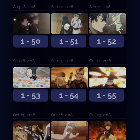
Aug. 28, 2018
Sep. 04, 2018
Sep. 11, 2018
Fin de la batalla, fin de la desesperación
Señales de justicia
Gana el más fuerte
1 - 50
1 - 51
1 - 52
Sep. 18, 2018
Sep. 25, 2018
Oct. 02, 2018
Bajo la máscara
Nunca más
El hombre llamado Fanzell
1 - 53
1 - 54
1 - 55
Oct. 09, 2018
Oct. 16, 2018
Oct. 23, 2018
El hombre llamado Fanzell, continuación
Infiltración
Decisiones en el campo de batalla