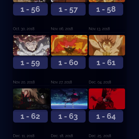
1 - 56
1 - 57
1 - 58
Oct. 30, 2018
Nov. 06, 2018
Nov. 13, 2018
Llamas de odio
La expiación del desertor
El mundo prometido
1 - 59
1 - 60
1 - 61
Nov. 20, 2018
Nov. 27, 2018
Dec. 04, 2018
La persona que te hace mejorar
Desesperación contra esperanza
El hilo rojo del destino
1 - 62
1 - 63
1 - 64
Dec. 11, 2018
Dec. 18, 2018
Dec. 25, 2018