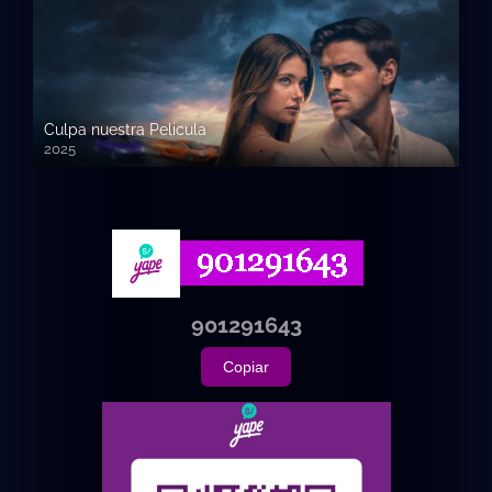
Culpa nuestra Pelicula
2025
720p HD
901291643
Copiar