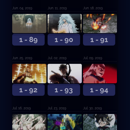
Jun. 04, 2019
Jun. 11, 2019
Jun. 18, 2019
La base de los Toros Negros
Una batalla mágica demente
Mereleona contra Rhya la Perfidia
1 - 89
1 - 90
1 - 91
Jun. 25, 2019
Jul. 02, 2019
Jul. 09, 2019
El Rey Mago contra el líder de Ojo de la Noche Blanca
Julius Novachrono
Un nuevo futuro
1 - 92
1 - 93
1 - 94
Jul. 16, 2019
Jul. 23, 2019
Jul. 30, 2019
Reencarnación
El capitán de los Toros Negros contra la Rosa Carmesí
En completa desventaja