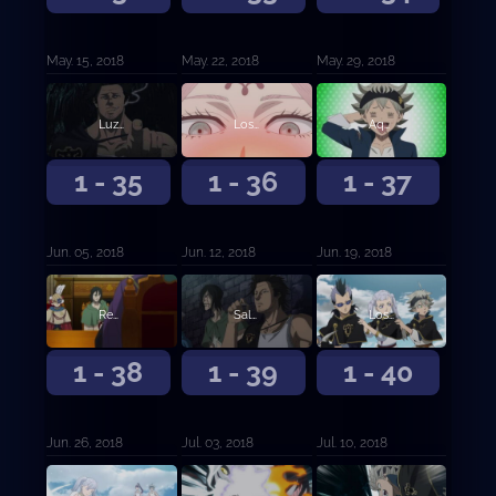
May. 15, 2018
May. 22, 2018
May. 29, 2018
Luz del juicio
Los tres ojos
Aquel sin magia
1 - 35
1 - 36
1 - 37
Jun. 05, 2018
Jun. 12, 2018
Jun. 19, 2018
Reunión de capitanes
Saludo de tres hojas
Los Toros Negros en la playa
1 - 38
1 - 39
1 - 40
Jun. 26, 2018
Jul. 03, 2018
Jul. 10, 2018