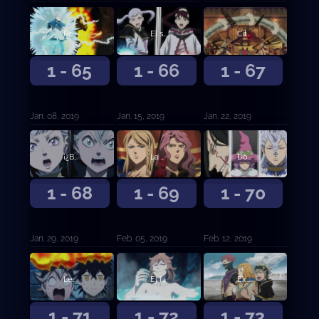
Regresamos
El secreto de Ojo de la Noche Blanca
Cita doble en el festival
1 - 65
1 - 66
1 - 67
Jan. 08, 2019
Jan. 15, 2019
Jan. 22, 2019
¡¿Batalla a Muerte?! Yami contra Jack
La melancolía de la rosa salvaje
Dos caras nuevas
1 - 68
1 - 69
1 - 70
Jan. 29, 2019
Feb. 05, 2019
Feb. 12, 2019
Leona imbatida sin corona
El fuego de Santelmo
Examen de selección de los Caballeros Reales
1 - 71
1 - 72
1 - 73