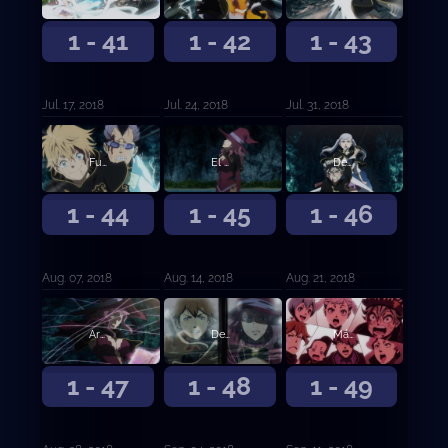
1 - 41
1 - 42
1 - 43
Jul. 17, 2018
Jul. 24, 2018
Jul. 31, 2018
Fuego honesto y rayos salvajes
El hombre que nunca se rinde
Despertar
1 - 44
1 - 45
1 - 46
Aug. 07, 2018
Aug. 14, 2018
Aug. 21, 2018
Arma única
Desesperación contra esperanza
Más allá del límite
1 - 47
1 - 48
1 - 49