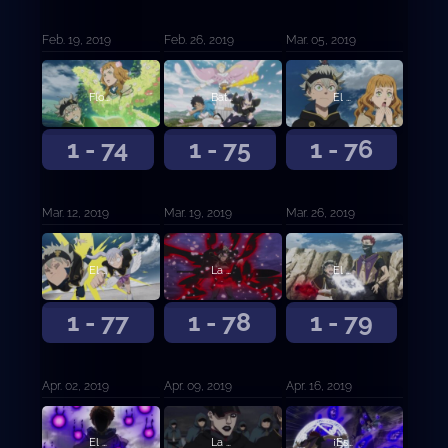
Feb. 19, 2019
Feb. 26, 2019
Mar. 05, 2019
Flor de determinación
Batalla Feroz
El mago X
1 - 74
1 - 75
1 - 76
Mar. 12, 2019
Mar. 19, 2019
Mar. 26, 2019
El destino
La Trampa del Plebeyo
El delincuente contra el musculitos
1 - 77
1 - 78
1 - 79
Apr. 02, 2019
Apr. 09, 2019
Apr. 16, 2019
El hermano modelo contra el hermano mediocre
La forma de vida de cierto hombre
¡Especial Petit Clover! ¡Charmy la demonio!