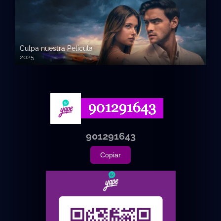
Culpa nuestra Pelicula
2025
720p HD
901291643
Copiar