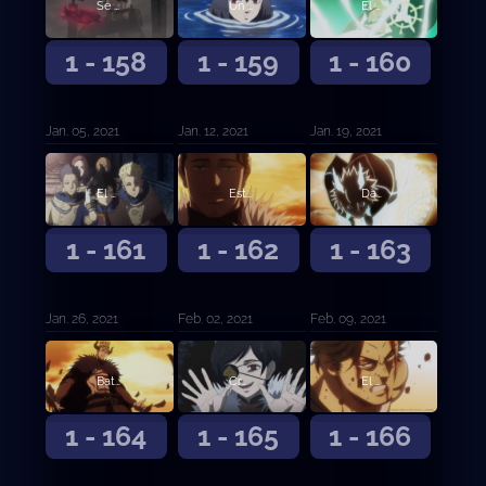
Se abre el telón de esperanza y desesperación
Un lago tranquilo y la sombra del bosque
El mensajero del Reino de la Pica
1 - 158
1 - 159
1 - 160
Jan. 05, 2021
Jan. 12, 2021
Jan. 19, 2021
El poder de Zenon
Estalla una gran batalla
Dante contra el capitán de los Toros Negros
1 - 161
1 - 162
1 - 163
Jan. 26, 2021
Feb. 02, 2021
Feb. 09, 2021
Batalla en el Reino del Corazón
Cruzada de agua
El capitán Yami Sukehiro
1 - 164
1 - 165
1 - 166