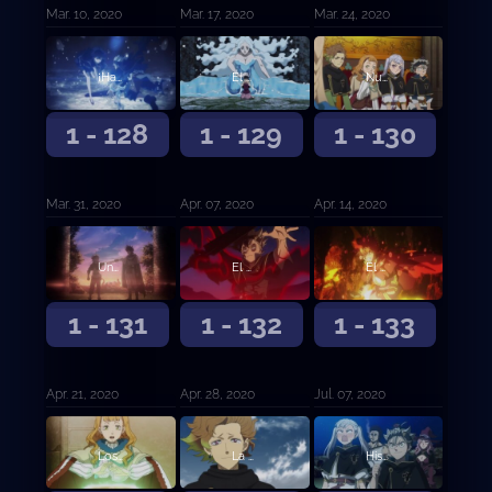
Mar. 10, 2020
Mar. 17, 2020
Mar. 24, 2020
¡Hacia el Reino del Corazón!
El diablo Megicula
Nueva reunión de capitanes de orden
1 - 128
1 - 129
1 - 130
Mar. 31, 2020
Apr. 07, 2020
Apr. 14, 2020
Una nueva determinación
El despertar del león
El despertar del león (continuación)
1 - 131
1 - 132
1 - 133
Apr. 21, 2020
Apr. 28, 2020
Jul. 07, 2020
Los convocados
La persona en mi corazón, mi corazón, mi corazón
Historia submarina oscura