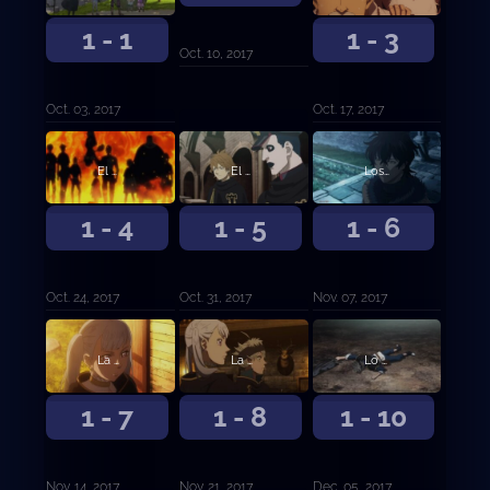
1 - 1
1 - 3
Oct. 10, 2017
Oct. 03, 2017
Oct. 17, 2017
El examen de caballería
El camino hasta ser Rey Mago
Los Toros Negros
1 - 4
1 - 5
1 - 6
Oct. 24, 2017
Oct. 31, 2017
Nov. 07, 2017
La otra novata
La primera misión
Lo que proteger
1 - 7
1 - 8
1 - 10
Nov. 14, 2017
Nov. 21, 2017
Dec. 05, 2017