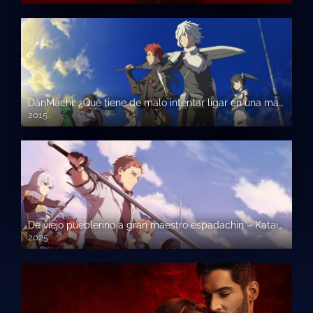
DanMachi: ¿Qué tiene de malo intentar ligar en una mazmorra?
2015
De viejo pueblerino a gran maestro espadachín – Katainaka no Ossan, Kensei ni Naru (Latino)
2025