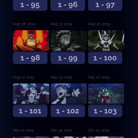
1 - 95
1 - 96
1 - 97
Aug. 06, 2019
Aug. 13, 2019
Aug. 20, 2019
El león durmiente
Jugarse la vida para vivir
No perderé contra ti
1 - 98
1 - 99
1 - 100
Aug. 27, 2019
Sep. 03, 2019
Sep. 10, 2019
Las vidas de la aldea remota
Dos milagros
Libre del destino
1 - 101
1 - 102
1 - 103
Sep. 17, 2019
Sep. 24, 2019
Oct. 01, 2019