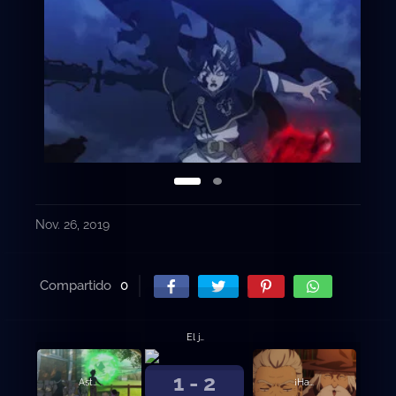
Nov. 26, 2019
Compartido
0
El juramento del muchacho
1 - 2
Asta y Yuno
¡Hacia la capital del Reino del Trébol!