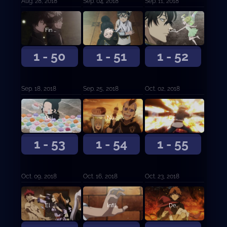
Aug. 28, 2018
Sep. 04, 2018
Sep. 11, 2018
Fin de la batalla, fin de la desesperación
Señales de justicia
Gana el más fuerte
1 - 50
1 - 51
1 - 52
Sep. 18, 2018
Sep. 25, 2018
Oct. 02, 2018
Bajo la máscara
Nunca más
El hombre llamado Fanzell
1 - 53
1 - 54
1 - 55
Oct. 09, 2018
Oct. 16, 2018
Oct. 23, 2018
El hombre llamado Fanzell, continuación
Infiltración
Decisiones en el campo de batalla