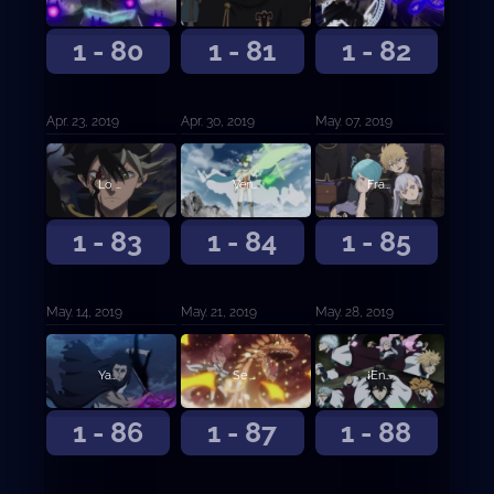
1 - 80
1 - 81
1 - 82
Apr. 23, 2019
Apr. 30, 2019
May. 07, 2019
Lo grabaré en vuestra memoria
Vencedores
Fraternizar al Desnudo
1 - 83
1 - 84
1 - 85
May. 14, 2019
May. 21, 2019
May. 28, 2019
Yami y Vangeance
Se forman los Caballeros Reales
¡Entrada a la guardia de Ojo de la Noche Blanca!
1 - 86
1 - 87
1 - 88