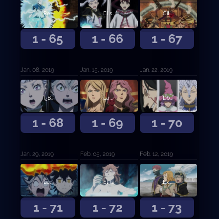
Regresamos
El secreto de Ojo de la Noche Blanca
Cita doble en el festival
1 - 65
1 - 66
1 - 67
Jan. 08, 2019
Jan. 15, 2019
Jan. 22, 2019
¡¿Batalla a Muerte?! Yami contra Jack
La melancolía de la rosa salvaje
Dos caras nuevas
1 - 68
1 - 69
1 - 70
Jan. 29, 2019
Feb. 05, 2019
Feb. 12, 2019
Leona imbatida sin corona
El fuego de Santelmo
Examen de selección de los Caballeros Reales
1 - 71
1 - 72
1 - 73