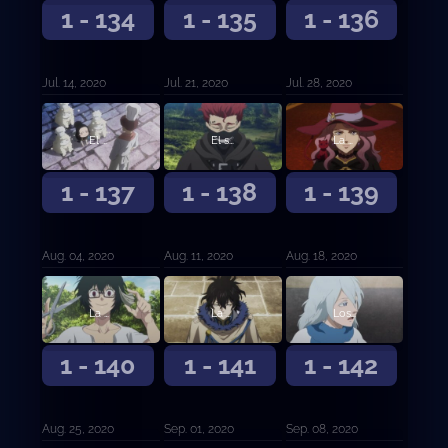
1 - 134
1 - 135
1 - 136
Jul. 14, 2020
Jul. 21, 2020
Jul. 28, 2020
El hambre centenaria de Charmy y la soledad milenaria de Gordon
El sucesor de Zara
La bruja vuelve a casa
1 - 137
1 - 138
1 - 139
Aug. 04, 2020
Aug. 11, 2020
Aug. 18, 2020
La petición de Julius
La familia dorada
Los que se quedaron atrás
1 - 140
1 - 141
1 - 142
Aug. 25, 2020
Sep. 01, 2020
Sep. 08, 2020