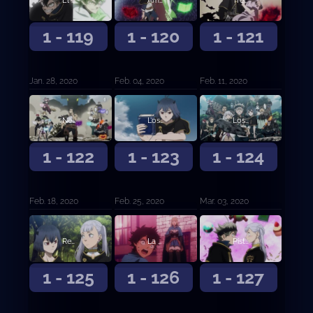
El ataque final
Amanecer
Tres problemas
1 - 119
1 - 120
1 - 121
Jan. 28, 2020
Feb. 04, 2020
Feb. 11, 2020
Negro absoluto
Los recuerdos de Nero y... (Primera parte)
Los recuerdos de Nero y… (Segunda parte)
1 - 122
1 - 123
1 - 124
Feb. 18, 2020
Feb. 25, 2020
Mar. 03, 2020
Regreso a casa
La confesión de la Rosa Azul
Pistas
1 - 125
1 - 126
1 - 127