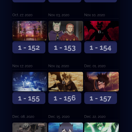
Oct. 27, 2020
Nov. 03, 2020
Nov. 10, 2020
¡Hacia el mañana!
Los elegidos
El vicecapitán Langris Vaude
1 - 152
1 - 153
1 - 154
Nov. 17, 2020
Nov. 24, 2020
Dec. 01, 2020
Los cinco Espíritus Guardianes
El poder despierta
Trébol de cinco hojas
1 - 155
1 - 156
1 - 157
Dec. 08, 2020
Dec. 15, 2020
Dec. 22, 2020