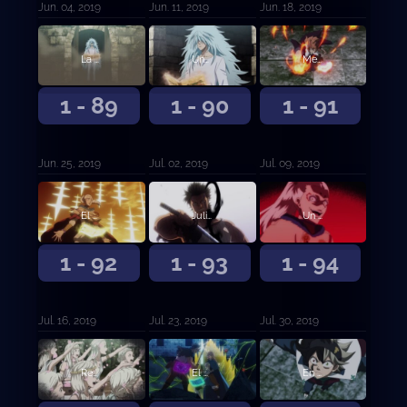
Jun. 04, 2019
Jun. 11, 2019
Jun. 18, 2019
La base de los Toros Negros
Una batalla mágica demente
Mereleona contra Rhya la Perfidia
1 - 89
1 - 90
1 - 91
Jun. 25, 2019
Jul. 02, 2019
Jul. 09, 2019
El Rey Mago contra el líder de Ojo de la Noche Blanca
Julius Novachrono
Un nuevo futuro
1 - 92
1 - 93
1 - 94
Jul. 16, 2019
Jul. 23, 2019
Jul. 30, 2019
Reencarnación
El capitán de los Toros Negros contra la Rosa Carmesí
En completa desventaja