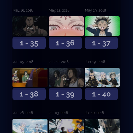
May. 15, 2018
May. 22, 2018
May. 29, 2018
Luz del juicio
Los tres ojos
Aquel sin magia
1 - 35
1 - 36
1 - 37
Jun. 05, 2018
Jun. 12, 2018
Jun. 19, 2018
Reunión de capitanes
Saludo de tres hojas
Los Toros Negros en la playa
1 - 38
1 - 39
1 - 40
Jun. 26, 2018
Jul. 03, 2018
Jul. 10, 2018
El crecimiento de la chica del agua
Templo Submarino
Battle Royale en el templo