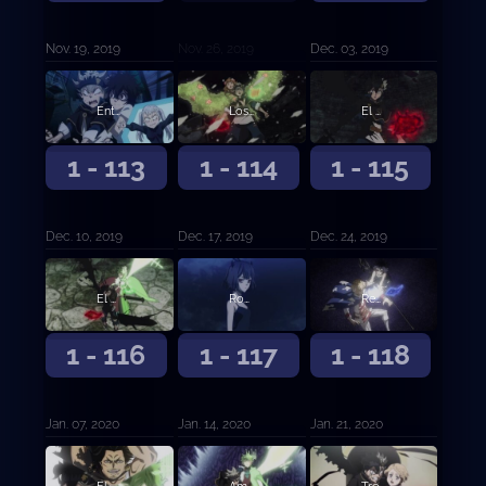
Nov. 19, 2019
Nov. 26, 2019
Dec. 03, 2019
Entrando al Palacio de las Sombras
Los invasores finales
El cerebro
1 - 113
1 - 114
1 - 115
Dec. 10, 2019
Dec. 17, 2019
Dec. 24, 2019
El peor enemigo natural
Rompiendo el sello
Reencuentro a través del tiempo
1 - 116
1 - 117
1 - 118
Jan. 07, 2020
Jan. 14, 2020
Jan. 21, 2020