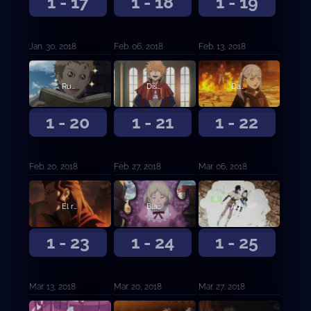
1 - 17
1 - 18
1 - 19
Jan. 30, 2018
Feb. 06, 2018
Feb. 13, 2018
Runión en la capital
Disturbios en la capital
Danza bulliciosa de magia
1 - 20
1 - 21
1 - 22
Feb. 20, 2018
Feb. 27, 2018
Mar. 06, 2018
El rey león carmesí
Blackout
Adversidad
1 - 23
1 - 24
1 - 25
Mar. 13, 2018
Mar. 20, 2018
Mar. 27, 2018