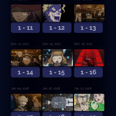
Lo sucedido en la ciudad del castillo
Lo que ve el Rey Mago
Lo que ve el Rey Mago, continuación
1 - 11
1 - 12
1 - 13
Dec. 12, 2017
Dec. 19, 2017
Dec. 26, 2017
Mazmorra
El guerrero mágico del Diamante
Compañeros
1 - 14
1 - 15
1 - 16
Jan. 09, 2018
Jan. 16, 2018
Jan. 23, 2018
Destructor
Recuerdos del pasado
Destrucción y salvación