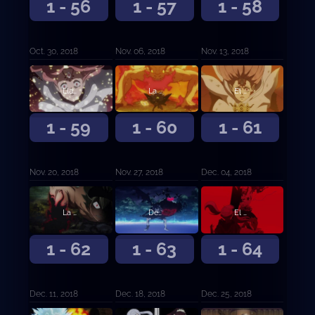
1 - 56
1 - 57
1 - 58
Oct. 30, 2018
Nov. 06, 2018
Nov. 13, 2018
Llamas de odio
La expiación del desertor
El mundo prometido
1 - 59
1 - 60
1 - 61
Nov. 20, 2018
Nov. 27, 2018
Dec. 04, 2018
La persona que te hace mejorar
Desesperación contra esperanza
El hilo rojo del destino
1 - 62
1 - 63
1 - 64
Dec. 11, 2018
Dec. 18, 2018
Dec. 25, 2018