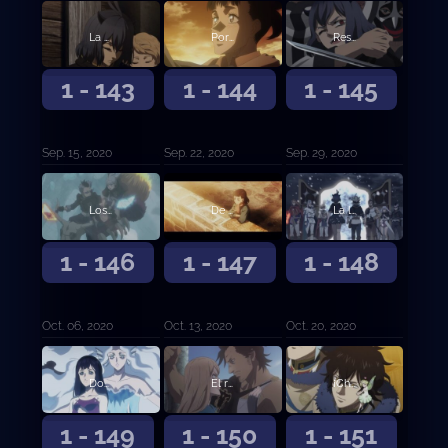
La balanza decantada
Por la extinción de los diablos
Rescate
1 - 143
1 - 144
1 - 145
Sep. 15, 2020
Sep. 22, 2020
Sep. 29, 2020
Los que veneran a los diablos
De vida o muerte
La luz que ilumina la oscuridad
1 - 146
1 - 147
1 - 148
Oct. 06, 2020
Oct. 13, 2020
Oct. 20, 2020
Dos búsquedas
El reto de las damas
¡Choque! ¡Batalla entre capitanes!
1 - 149
1 - 150
1 - 151