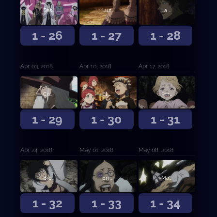
Bestia herida
Luz
La persona en mi corazón
1 - 26
1 - 27
1 - 28
Apr. 03, 2018
Apr. 10, 2018
Apr. 17, 2018
Camino
El mago del espejo
Persecución en la nieve
1 - 29
1 - 30
1 - 31
Apr. 24, 2018
May. 01, 2018
May. 08, 2018
Brotes de tres hojas
En el futuro ayudará a alguien
Magia de Luz contra Magia de Oscuridad
1 - 32
1 - 33
1 - 34