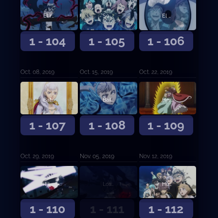
El rayo iracundo contra sus compañeros
Sonrisas y lágrimas
El camino de la venganza y el de la expiación
1 - 104
1 - 105
1 - 106
Oct. 08, 2019
Oct. 15, 2019
Oct. 22, 2019
Batalla final en el Castillo Trébol
Bailarina del campo de batalla
Hermanos de magia espacial
1 - 107
1 - 108
1 - 109
Oct. 29, 2019
Nov. 05, 2019
Nov. 12, 2019
¡El Toro Negro Embravecido se une a la batalla!
Los ojos del espejo
Humanos en quienes confiar
1 - 110
1 - 111
1 - 112