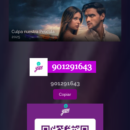
Culpa nuestra Pelicula
2025
720p HD
901291643
Copiar