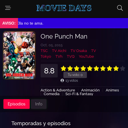
MOVIE DAYS
➤ Ella no te ama.
One Punch Man
Oct. 05, 2015
TSC
TV Aichi
TV Osaka
TV
Tokyo
TVh
TVQ
YouTube
8.8
Tu voto:
0
13
votos
Action & Adventure
Animación
Animes
Comedia
Sci-Fi & Fantasy
Episodios
Info
Temporadas y episodios