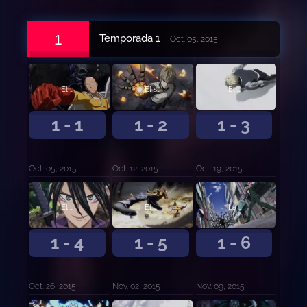
1
Temporada 1
Oct. 05, 2015
El hombre más fuerte
El solitario Cyborg
El científico obsesivo
1 - 1
1 - 2
1 - 3
Oct. 05, 2015
Oct. 12, 2015
Oct. 19, 2015
El Ninja moderno
El último maestro
La ciudad terrorífica
1 - 4
1 - 5
1 - 6
Oct. 26, 2015
Nov. 02, 2015
Nov. 09, 2015