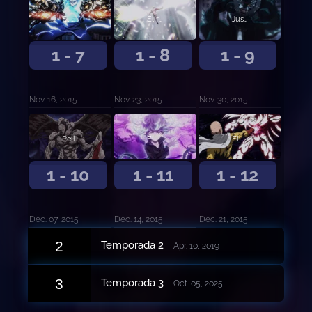
El alumno supremo
El rey del mar profundo
Justicia inflexible
1 - 7
1 - 8
1 - 9
Nov. 16, 2015
Nov. 23, 2015
Nov. 30, 2015
Peligro inigualable
El dominador del universo
El heroe mas fuerte
1 - 10
1 - 11
1 - 12
Dec. 07, 2015
Dec. 14, 2015
Dec. 21, 2015
2
Temporada 2
Apr. 10, 2019
3
Temporada 3
Oct. 05, 2025