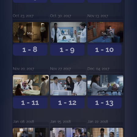
Oct. 23, 2017
Oct. 30, 2017
Nov. 13, 2017
Manzana.
Intangibles.
Sacrificio.
1 - 8
1 - 9
1 - 10
Nov. 20, 2017
Nov. 27, 2017
Dec. 04, 2017
Islas, primera parte.
Islas, segunda parte.
Siete respuestas.
1 - 11
1 - 12
1 - 13
Jan. 08, 2018
Jan. 15, 2018
Jan. 22, 2018