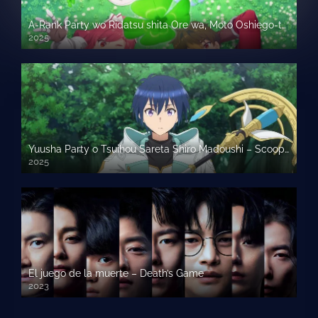
A-Rank Party wo Ridatsu shita Ore wa, Moto Oshiego-tachi to Meikyuu Shinbu wo Mezasu.
2025
Yuusha Party o Tsuihou Sareta Shiro Madoushi – Scooped Up by an S-Rank Adventurer
2025
El juego de la muerte – Death’s Game
2023