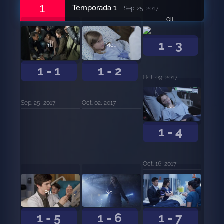
1
Temporada 1
Sep. 25, 2017
Oliver.
1 - 3
Primer paciente.
Monte Rushmore.
1 - 1
1 - 2
Oct. 09, 2017
Sep. 25, 2017
Oct. 02, 2017
Tuberías.
1 - 4
Oct. 16, 2017
Punto tres porciento.
No es falso.
22 pasos.
1 - 5
1 - 6
1 - 7