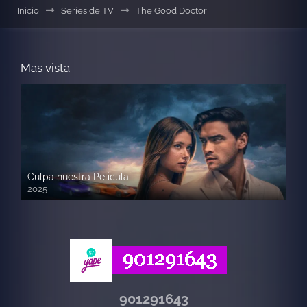
Inicio
Series de TV
The Good Doctor
Mas vista
Culpa nuestra Pelicula
2025
720p HD
901291643