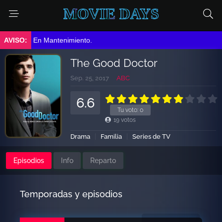
MOVIE DAYS
➤ En Mantenimiento.
The Good Doctor
Sep. 25, 2017
ABC
6.6
Tu voto:
0
19
votos
Drama
Familia
Series de TV
Episodios
Info
Reparto
Temporadas y episodios