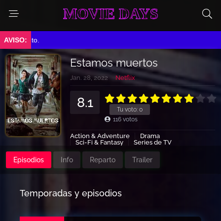
MOVIE DAYS
miento.
Estamos muertos
Jan. 28, 2022
Netflix
8.1
Tu voto:
0
116
votos
Action & Adventure
Drama
Sci-Fi & Fantasy
Series de TV
Episodios
Info
Reparto
Trailer
Temporadas y episodios