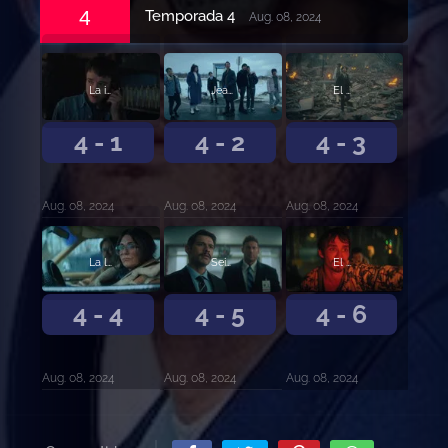
4
Temporada 4
Aug. 08, 2024
La insoportable tragedia de conseguir lo que quieres
Jean y Gene
El calamar y la niña
4 - 1
4 - 2
4 - 3
Aug. 08, 2024
Aug. 08, 2024
Aug. 08, 2024
La limpieza
Seis años, cinco meses y dos días
El fin del principio
4 - 4
4 - 5
4 - 6
Aug. 08, 2024
Aug. 08, 2024
Aug. 08, 2024