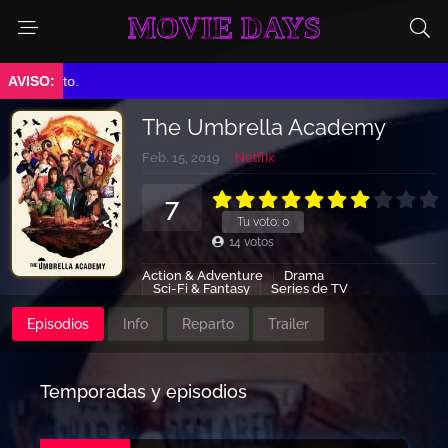
MOVIE DAYS
miento.
The Umbrella Academy
Feb. 15, 2019
Netflix
7
Tu voto:
0
14
votos
Action & Adventure
Drama
Sci-Fi & Fantasy
Series de TV
Episodios
Info
Reparto
Trailer
Temporadas y episodios