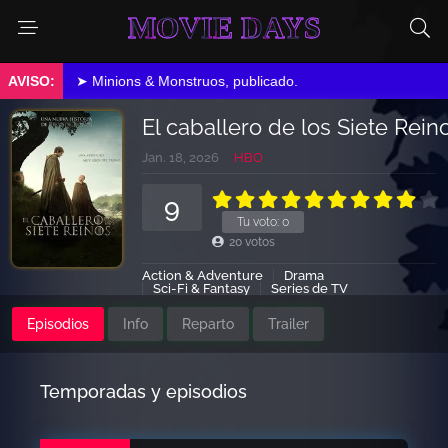
MOVIE DAYS
➤ Minions & Monstruos, publicado.
El caballero de los Siete Rein
Jan. 18, 2026
HBO
9
Tu voto:
0
20
votos
Action & Adventure
Drama
Sci-Fi & Fantasy
Series de TV
Episodios
Info
Reparto
Trailer
Temporadas y episodios