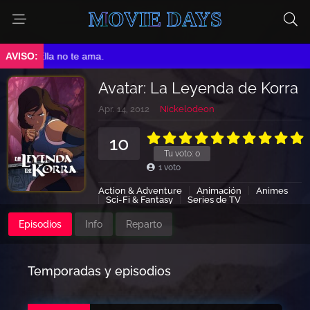
MOVIE DAYS
➤ Ella no te ama.
Avatar: La Leyenda de Korra
Apr. 14, 2012
Nickelodeon
10
Tu voto:
0
1
voto
Action & Adventure
Animación
Animes
Sci-Fi & Fantasy
Series de TV
Episodios
Info
Reparto
Temporadas y episodios