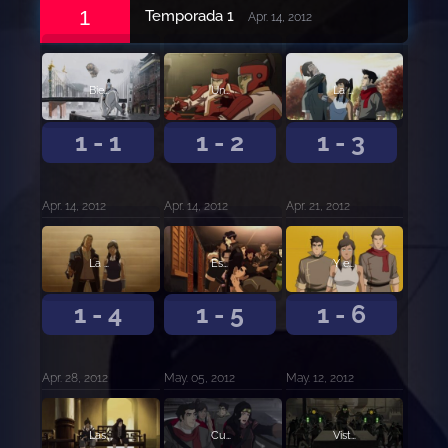
1
Temporada 1
Apr. 14, 2012
Bienvenida a Ciudad República
Una Hoja en el Viento
La Revelación
1 - 1
1 - 2
1 - 3
Apr. 14, 2012
Apr. 14, 2012
Apr. 21, 2012
La Voz en la Noche
Espíritu de Competencia
Y el Ganador es...
1 - 4
1 - 5
1 - 6
Apr. 28, 2012
May. 05, 2012
May. 12, 2012
Las Secuelas
Cuando los Extremos se Encuentran
Vistazo al Pasado