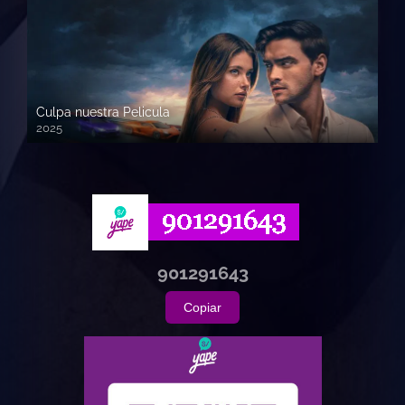
Culpa nuestra Pelicula
2025
720p HD
901291643
Copiar