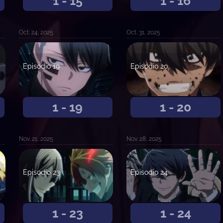
1 - 15
1 - 16
Oct. 24, 2025
Oct. 31, 2025
Episodio 19
Episodio 20
1 - 19
1 - 20
Nov. 21, 2025
Nov. 28, 2025
Episodio 23
Episodio 24
1 - 23
1 - 24