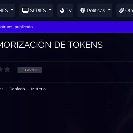
MES
SERIES
TV
Políticas
Otr
s, publicado.
EMORIZACIÓN DE TOKENS
Tu voto:
0
es
Doblado
Misterio