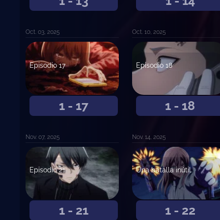
1 - 13
1 - 14
Oct. 03, 2025
Oct. 10, 2025
Episodio 17
Episodio 18
1 - 17
1 - 18
Nov. 07, 2025
Nov. 14, 2025
Episodio 21
Una batalla inútil
1 - 21
1 - 22