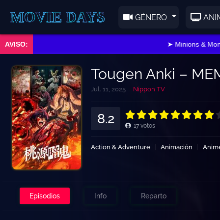
E DAYS
GÉNERO
ANI
➤ Minions & Monstruo
Tougen Anki – M
Jul. 11, 2025
Nippon TV
8.2
17
votos
Action & Adventure
Animación
Anim
Episodios
Info
Reparto