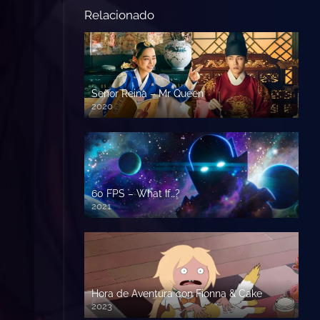
Relacionado
Señor Reina – Mr Queen
2020
60 FPS – What If…?
2021
Hora de Aventura con Fionna & Cake
2023