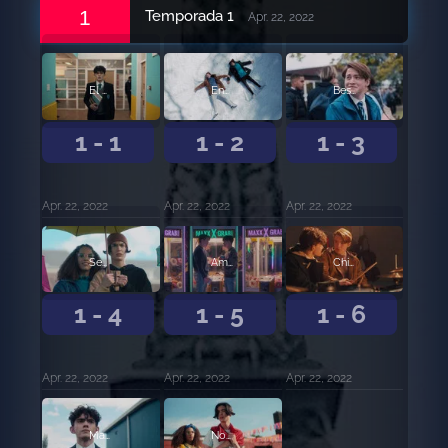
1
Temporada 1
Apr. 22, 2022
El primer encuentro
Encoñamiento
Beso
1 - 1
1 - 2
1 - 3
Apr. 22, 2022
Apr. 22, 2022
Apr. 22, 2022
Secreto
Amigo
Chicas
1 - 4
1 - 5
1 - 6
Apr. 22, 2022
Apr. 22, 2022
Apr. 22, 2022
Matón
Novio