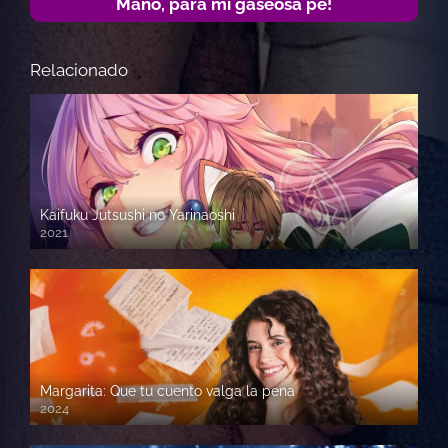
Mano, para mi gaseosa pe!
Relacionado
Kaifuku Jutsushi no Yarinaoshi
2021
Margarita: Que tu cuento valga la pena
2024