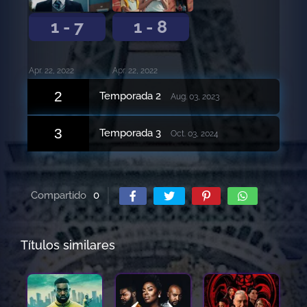
1 - 7
1 - 8
Apr. 22, 2022
Apr. 22, 2022
2
Temporada 2
Aug. 03, 2023
3
Temporada 3
Oct. 03, 2024
Compartido
0
Títulos similares