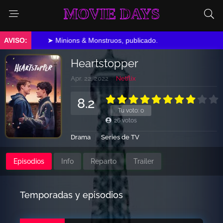
MOVIE DAYS
➤ Minions & Monstruos, publicado.
Heartstopper
Apr. 22, 2022
Netflix
8.2
Tu voto:
0
26
votos
Drama
Series de TV
Episodios
Info
Reparto
Trailer
Temporadas y episodios