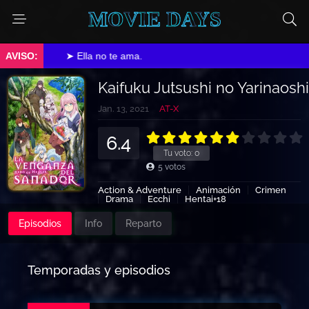
MOVIE DAYS
➤ Ella no te ama.
Kaifuku Jutsushi no Yarinaoshi
Jan. 13, 2021
AT-X
6.4
Tu voto:
0
5
votos
Action & Adventure
Animación
Crimen
Drama
Ecchi
Hentai+18
Sci-Fi & Fantasy
Episodios
Info
Reparto
Temporadas y episodios