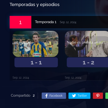
Temporadas y episodios
1
Temporada 1
Sep. 12, 2024
26 pelotas
Nadie es profeta en su tierra
1 - 1
1 - 2
Sep. 12, 2024
Sep. 12, 2024
Compartido
2
Facebook
Twitter