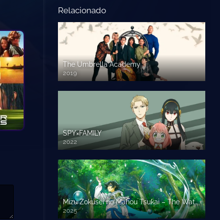
Relacionado
The Umbrella Academy
2019
SPY×FAMILY
2022
Mizu Zokusei no Mahou Tsukai – The Water Magician
2025