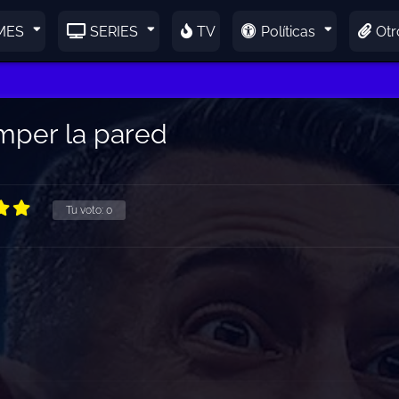
MES
SERIES
TV
Políticas
Otr
mper la pared
Tu voto:
0