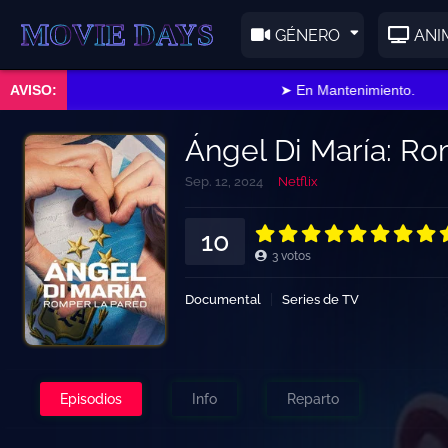
E DAYS
GÉNERO
ANI
➤ En Mantenimiento.
Ángel Di María: Ro
Sep. 12, 2024
Netflix
10
3
votos
Documental
Series de TV
Episodios
Info
Reparto