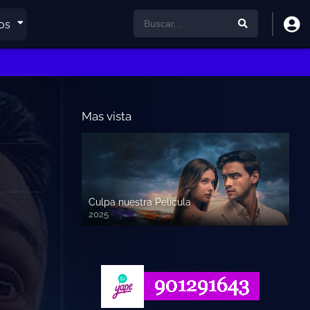
os
Mas vista
Culpa nuestra Pelicula
2025
720p HD