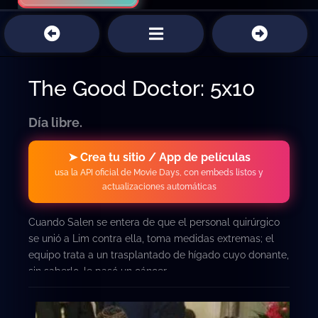
The Good Doctor: 5x10
Día libre.
➤ Crea tu sitio / App de películas
usa la API oficial de Movie Days, con embeds listos y
actualizaciones automáticas
Cuando Salen se entera de que el personal quirúrgico
se unió a Lim contra ella, toma medidas extremas; el
equipo trata a un trasplantado de hígado cuyo donante,
sin saberlo, le pasó un cáncer.