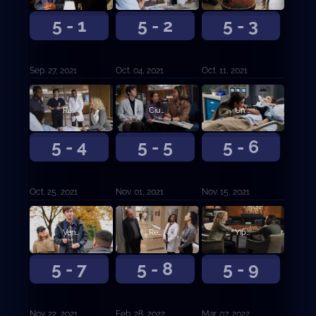
5 - 1
5 - 2
5 - 3
Sep. 27, 2021
Oct. 04, 2021
Oct. 11, 2021
Racionalidad.
Ciudad de locos.
Un corazón.
5 - 4
5 - 5
5 - 6
Oct. 25, 2021
Nov. 01, 2021
Nov. 15, 2021
Vencido.
Rebelión.
Yippee Ki-Yay.
5 - 7
5 - 8
5 - 9
Nov. 22, 2021
Feb. 28, 2022
Mar. 07, 2022