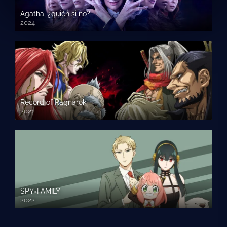
Agatha, ¿quién si no?
2024
Record of Ragnarok
2021
SPY×FAMILY
2022