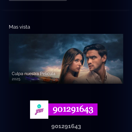
Mas vista
Culpa nuestra Pelicula
2025
720p HD
901291643