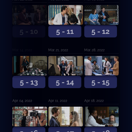
Día libre.
La familia.
Escasez.
5 - 10
5 - 11
5 - 12
Mar. 14, 2022
Mar. 21, 2022
Mar. 28, 2022
Crecer duele.
Intoxicación compartida.
A mi manera.
5 - 13
5 - 14
5 - 15
Apr. 04, 2022
Apr. 11, 2022
Apr. 18, 2022
El show de Shaun.
El show de Lea.
Hijos.