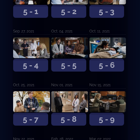
5 - 1
5 - 2
5 - 3
Sep. 27, 2021
Oct. 04, 2021
Oct. 11, 2021
Racionalidad.
Ciudad de locos.
Un corazón.
5 - 4
5 - 5
5 - 6
Oct. 25, 2021
Nov. 01, 2021
Nov. 15, 2021
Vencido.
Rebelión.
Yippee Ki-Yay.
5 - 7
5 - 8
5 - 9
Nov. 22, 2021
Feb. 28, 2022
Mar. 07, 2022