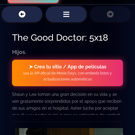
The Good Doctor: 5x18
Hijos.
➤ Crea tu sitio / App de películas
usa la API oficial de Movie Days, con embeds listos y
actualizaciones automáticas
Shaun y Lea toman una gran decisión en su vida y se
ven gratamente sorprendidos por el apoyo que reciben
de sus amigos en el hospital; Asher lucha por aceptar
que él y su padre quizá nunca se entiendan de verdad.