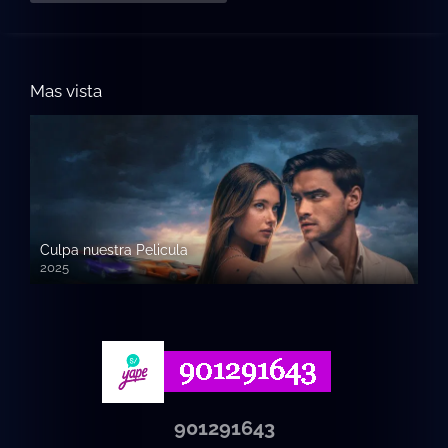
Mas vista
Culpa nuestra Pelicula
2025
720p HD
901291643