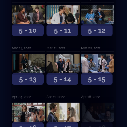
Día libre.
La familia.
Escasez.
5 - 10
5 - 11
5 - 12
Mar. 14, 2022
Mar. 21, 2022
Mar. 28, 2022
Crecer duele.
Intoxicación compartida.
A mi manera.
5 - 13
5 - 14
5 - 15
Apr. 04, 2022
Apr. 11, 2022
Apr. 18, 2022
El show de Shaun.
El show de Lea.
Hijos.