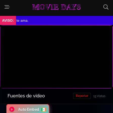
MOVIE DAYS
lla no te ama.
Fuentes de vídeo
Reportar
13 Vistas
Auto Embed