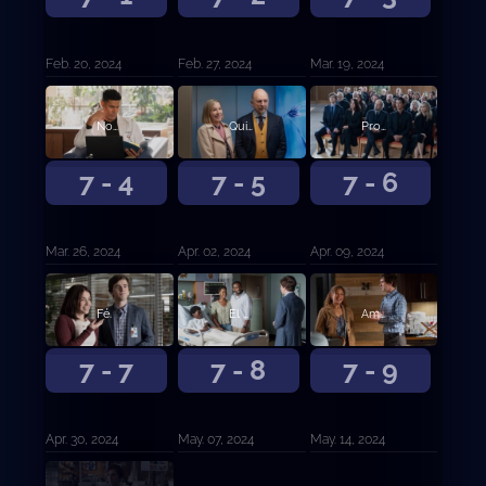
Feb. 20, 2024
Feb. 27, 2024
Mar. 19, 2024
Noche de citas.
Quien en paz esté.
Procesando el dolor.
7 - 4
7 - 5
7 - 6
Mar. 26, 2024
Apr. 02, 2024
Apr. 09, 2024
Fé.
El efecto perspectiva.
Amor incondicional.
7 - 7
7 - 8
7 - 9
Apr. 30, 2024
May. 07, 2024
May. 14, 2024