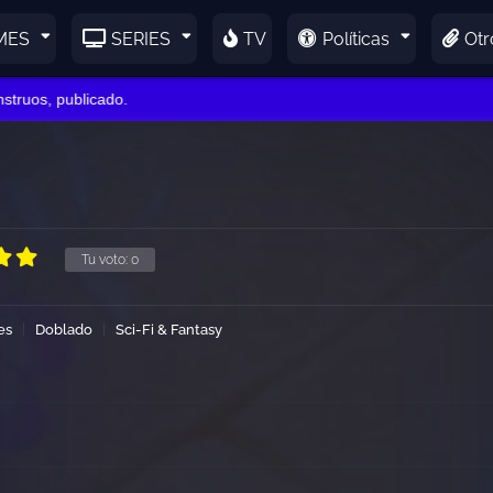
MES
SERIES
TV
Políticas
Otr
os, publicado.
Tu voto:
0
es
Doblado
Sci-Fi & Fantasy