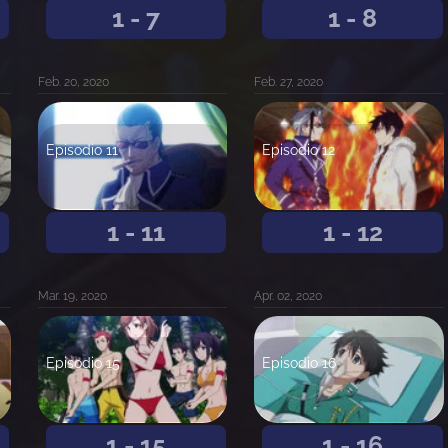
1 - 7
1 - 8
Feb. 20, 2020
Feb. 27, 2020
Episodio 11
Episodio 12
1 - 11
1 - 12
Mar. 19, 2020
Apr. 02, 2020
Episodio 15
Episodio 16
1 - 15
1 - 16