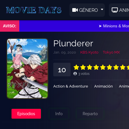
E DAYS
GÉNERO
ANI
➤ Minions & Monstru
Plunderer
Jan. 09, 2020
KBS Kyoto
Tokyo MX
10
3
votos
Action & Adventure
Animación
Anim
Episodios
Info
Reparto