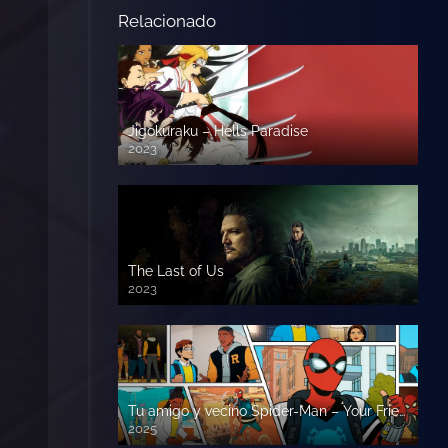
Relacionado
Jigokuraku – Hells Paradise
2023
The Last of Us
2023
Tu amigo y vecino Spider-Man – Your Friendly Neighborhood Spider-Man
2025