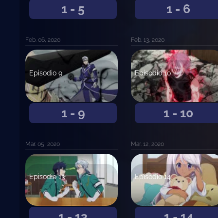
1 - 5
1 - 6
Feb. 06, 2020
Feb. 13, 2020
Episodio 9
Episodio 10
1 - 9
1 - 10
Mar. 05, 2020
Mar. 12, 2020
Episodio 13
Episodio 14
1 - 13
1 - 14