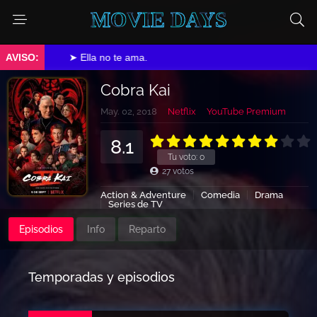
MOVIE DAYS
➤ Ella no te ama.
Cobra Kai
May. 02, 2018
Netflix
YouTube Premium
8.1
Tu voto:
0
27
votos
Action & Adventure
Comedia
Drama
Series de TV
Episodios
Info
Reparto
Temporadas y episodios