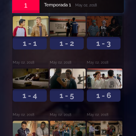
1
Temporada 1
May. 02, 2018
Degenerado primero
Pegar primero
Esqueleto
1 - 1
1 - 2
1 - 3
May. 02, 2018
May. 02, 2018
May. 02, 2018
Cobra Kai nunca muere
Contrapeso
Nido
1 - 4
1 - 5
1 - 6
May. 02, 2018
May. 02, 2018
May. 02, 2018
All Valley
Mudando de piel
Diferentes pero igual