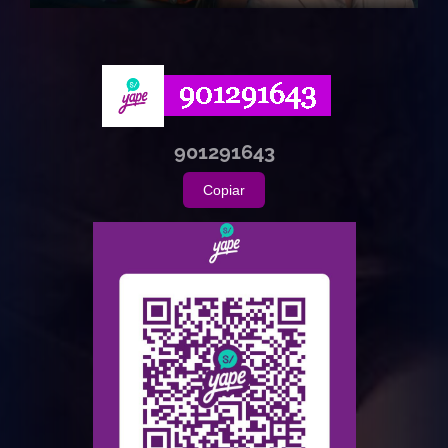
720p HD
901291643
Copiar