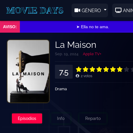
E DAYS
GÉNERO
ANI
➤ Ella no te ama.
La Maison
Sep. 19, 2024
Apple TV+
7.5
2
votos
Drama
Episodios
Info
Reparto