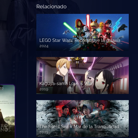
Relacionado
LEGO Star Wars: Reconstruye la galaxia
2024
Kaguya-sama Love is War
2019
The Silent Sea – Mar de la Tranquilidad
2021