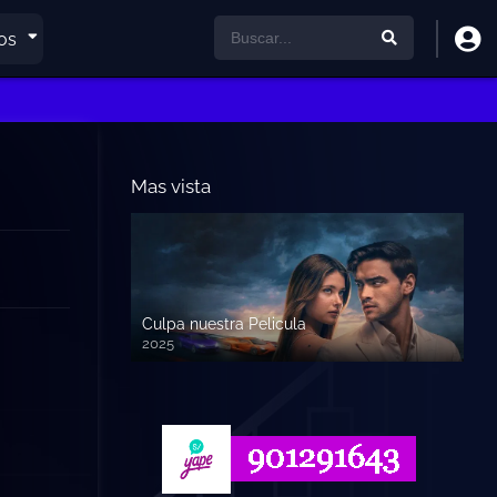
os
Mas vista
Culpa nuestra Pelicula
2025
720p HD