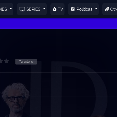
MES
SERIES
TV
Políticas
Otr
Tu voto:
0