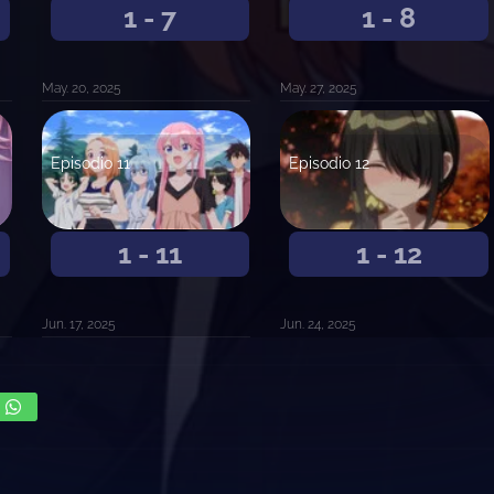
1 - 7
1 - 8
May. 20, 2025
May. 27, 2025
Episodio 11
Episodio 12
1 - 11
1 - 12
Jun. 17, 2025
Jun. 24, 2025