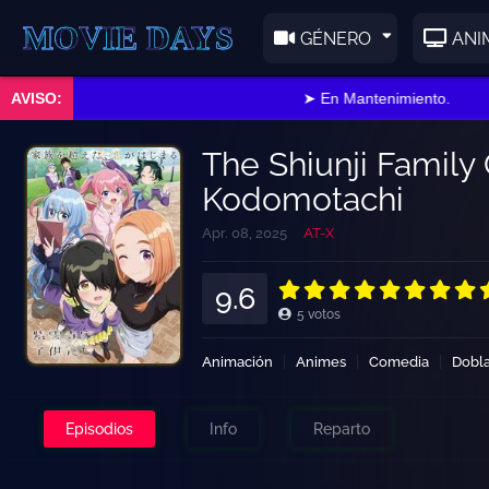
E DAYS
GÉNERO
ANI
➤ En Mantenimiento.
The Shiunji Family
Kodomotachi
Apr. 08, 2025
AT-X
9.6
5
votos
Animación
Animes
Comedia
Dobl
Episodios
Info
Reparto