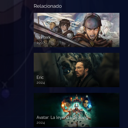
Relacionado
Berserk
1997
Eric
2024
Avatar: La leyenda de Aang
2024