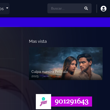
os
Mas vista
Culpa nuestra Pelicula
2025
720p HD