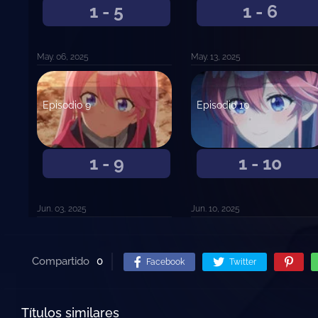
1 - 5
1 - 6
May. 06, 2025
May. 13, 2025
Episodio 9
Episodio 10
1 - 9
1 - 10
Jun. 03, 2025
Jun. 10, 2025
Compartido
0
Facebook
Twitter
Títulos similares