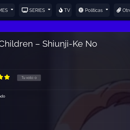
MES
SERIES
TV
Políticas
Otr
 Children – Shiunji-Ke No
Tu voto:
0
ado