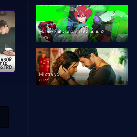
Mobile Suit Gundam GQuuuuuuX
2025
Mi otra yo
2022