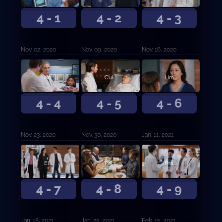
4 - 1
4 - 2
4 - 3
Nov. 02, 2020
Nov. 09, 2020
Nov. 16, 2020
No es lo mismo.
Culpa.
Lim.
4 - 4
4 - 5
4 - 6
Nov. 23, 2020
Nov. 30, 2020
Jan. 11, 2021
El principio de incertidumbre.
Paternidad.
Prácticas irresponsables en el bar de ensaladas.
4 - 7
4 - 8
4 - 9
Jan. 18, 2021
Jan. 25, 2021
Feb. 15, 2021