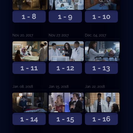
Manzana.
Intangibles.
Sacrificio.
1 - 8
1 - 9
1 - 10
Nov. 20, 2017
Nov. 27, 2017
Dec. 04, 2017
Islas, primera parte.
Islas, segunda parte.
Siete respuestas.
1 - 11
1 - 12
1 - 13
Jan. 08, 2018
Jan. 15, 2018
Jan. 22, 2018
Ella.
Sincero.
Dolor.
1 - 14
1 - 15
1 - 16