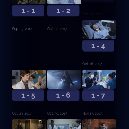
1 - 1
1 - 2
Oct. 09, 2017
Sep. 25, 2017
Oct. 02, 2017
Tuberías.
1 - 4
Oct. 16, 2017
Punto tres porciento.
No es falso.
22 pasos.
1 - 5
1 - 6
1 - 7
Oct. 23, 2017
Oct. 30, 2017
Nov. 13, 2017