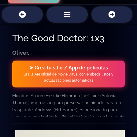
The Good Doctor: 1x3
Oliver.
➤ Crea tu sitio / App de películas
usa la API oficial de Movie Days, con embeds listos y
actualizaciones automáticas
Mientras Shaun (Freddie Highmore) y Claire (Antonia
Thomas) improvisan para preservar un hígado para un
trasplante, Andrews (Hill Harper) es presionado para
asociarse con Meléndez (Nicolás González) en la cirugía
de rutina de un paciente rico.