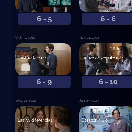
6 - 5
6 - 6
Oct. 31, 2022
Nov. 21, 2022
Destruido o no.
La fuerza del silencio.
6 - 9
6 - 10
Dec. 12, 2022
Jan. 23, 2023
Las 39 diferencias.
Corazón duro.