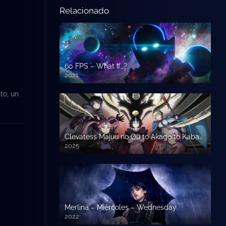
Relacionado
60 FPS – What If…?
2021
to, un
Clevatess Majuu no Ou to Akago to Kabane no Yuusha
2025
Merlina – Miércoles – Wednesday
2022