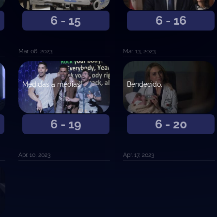
6 - 15
6 - 16
Mar. 06, 2023
Mar. 13, 2023
Medidas a medias.
Bendecido.
6 - 19
6 - 20
Apr. 10, 2023
Apr. 17, 2023