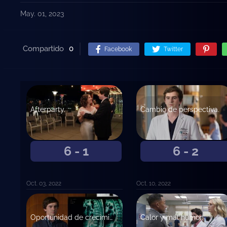
May. 01, 2023
Compartido
0
Facebook
Twitter
Afterparty.
Cambio de perspectiva.
6 - 1
6 - 2
Oct. 03, 2022
Oct. 10, 2022
Oportunidad de crecimiento.
Calor y mal humor.