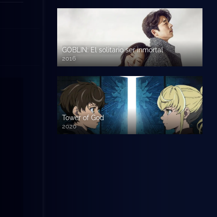
GOBLIN: El solitario ser inmortal
2016
Tower of God
2020