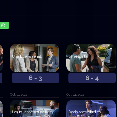
Una buena señal.
La esquirla.
6 - 3
6 - 4
Oct. 17, 2022
Oct. 24, 2022
Los muchachos no lloran. De la A a la F.
Decisiones difíciles.