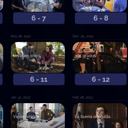
6 - 7
6 - 8
Nov. 28, 2022
Dec. 05, 2022
Un buen chico.
365 grados.
6 - 11
6 - 12
Jan. 30, 2023
Feb. 06, 2023
Viejos amigos.
La buena abogada.