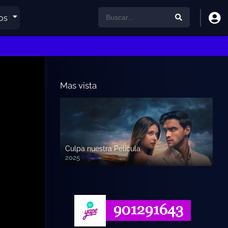
os
Mas vista
Culpa nuestra Pelicula
2025
720p HD