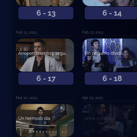
6 - 13
6 - 14
Feb. 13, 2023
Feb. 27, 2023
Arrepentimiento y segunda oportunidad.
Un pequeño olvido.
6 - 17
6 - 18
Mar. 20, 2023
Apr. 03, 2023
Un hermoso día.
Amor y trabajo.