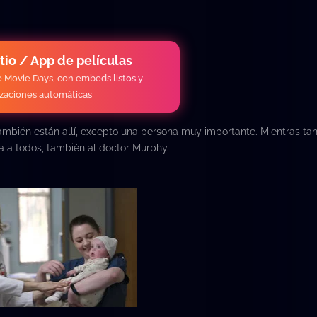
itio / App de películas
de Movie Days, con embeds listos y
izaciones automáticas
también están allí, excepto una persona muy importante. Mientras tan
ja a todos, también al doctor Murphy.