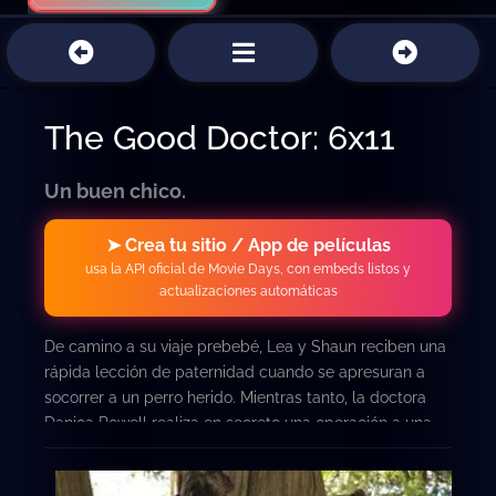
The Good Doctor: 6x11
Un buen chico.
➤ Crea tu sitio / App de películas
usa la API oficial de Movie Days, con embeds listos y
actualizaciones automáticas
De camino a su viaje prebebé, Lea y Shaun reciben una
rápida lección de paternidad cuando se apresuran a
socorrer a un perro herido. Mientras tanto, la doctora
Danica Powell realiza en secreto una operación a una
amiga que podría poner en peligro su carrera.