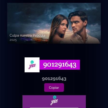
Culpa nuestra Pelicula
2025
720p HD
901291643
Copiar