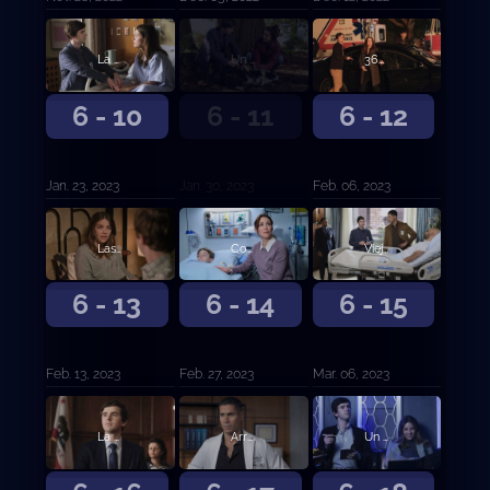
La fuerza del silencio.
Un buen chico.
365 grados.
6 - 10
6 - 11
6 - 12
Jan. 23, 2023
Jan. 30, 2023
Feb. 06, 2023
Las 39 diferencias.
Corazón duro.
Viejos amigos.
6 - 13
6 - 14
6 - 15
Feb. 13, 2023
Feb. 27, 2023
Mar. 06, 2023
La buena abogada.
Arrepentimiento y segunda oportunidad.
Un pequeño olvido.