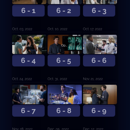
6 - 1
6 - 2
6 - 3
Oct. 03, 2022
Oct. 10, 2022
Oct. 17, 2022
La esquirla.
Oportunidad de crecimiento.
Calor y mal humor.
6 - 4
6 - 5
6 - 6
Oct. 24, 2022
Oct. 31, 2022
Nov. 21, 2022
Los muchachos no lloran. De la A a la F.
Decisiones difíciles.
Destruido o no.
6 - 7
6 - 8
6 - 9
Nov. 28, 2022
Dec. 05, 2022
Dec. 12, 2022