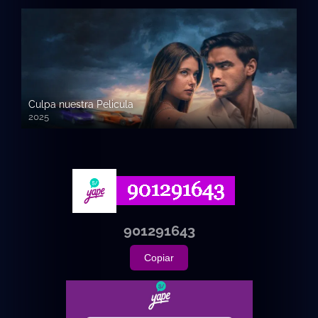
Culpa nuestra Pelicula
2025
720p HD
901291643
Copiar