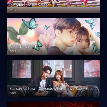
El asombroso circo digital
2023
Aun así – Aun asi
2021
Esa sonrisa tuya – Cayendo en tu sonrisa (Sub – Español)
2021