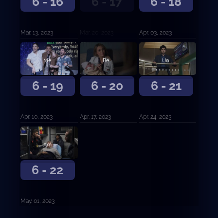
6 - 16
6 - 17
6 - 18
Mar. 13, 2023
Mar. 20, 2023
Apr. 03, 2023
Medidas a medias.
Bendecido.
Un hermoso día.
6 - 19
6 - 20
6 - 21
Apr. 10, 2023
Apr. 17, 2023
Apr. 24, 2023
Amor y trabajo.
6 - 22
May. 01, 2023