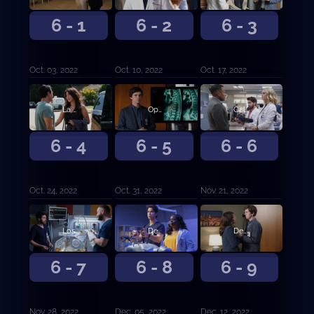
6 - 1
6 - 2
6 - 3
Oct. 03, 2022
Oct. 10, 2022
Oct. 17, 2022
La esquirla.
Oportunidad de crecimiento.
Calor y mal humor.
6 - 4
6 - 5
6 - 6
Oct. 24, 2022
Oct. 31, 2022
Nov. 21, 2022
Los muchachos no lloran. De la A a la F.
Decisiones difíciles.
Destruido o no.
6 - 7
6 - 8
6 - 9
Nov. 28, 2022
Dec. 05, 2022
Dec. 12, 2022