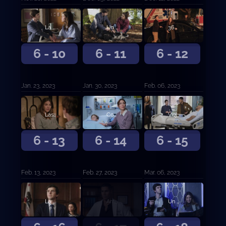
La fuerza del silencio.
Un buen chico.
365 grados.
6 - 10
6 - 11
6 - 12
Jan. 23, 2023
Jan. 30, 2023
Feb. 06, 2023
Las 39 diferencias.
Corazón duro.
Viejos amigos.
6 - 13
6 - 14
6 - 15
Feb. 13, 2023
Feb. 27, 2023
Mar. 06, 2023
La buena abogada.
Arrepentimiento y segunda oportunidad.
Un pequeño olvido.