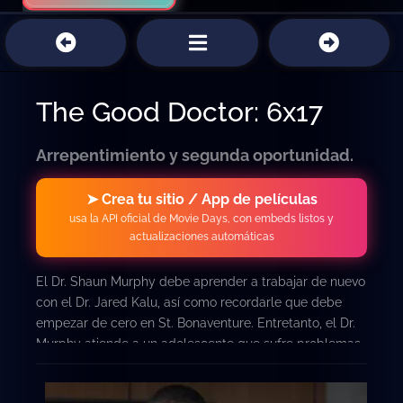
The Good Doctor: 6x17
Arrepentimiento y segunda oportunidad.
➤ Crea tu sitio / App de películas
usa la API oficial de Movie Days, con embeds listos y
actualizaciones automáticas
El Dr. Shaun Murphy debe aprender a trabajar de nuevo
con el Dr. Jared Kalu, así como recordarle que debe
empezar de cero en St. Bonaventure. Entretanto, el Dr.
Murphy atiende a un adolescente que sufre problemas
neurológicos y le realiza un procedimiento de muy alto
riesgo.