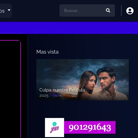
os
Mas vista
Culpa nuestra Pelicula
2025
720p HD