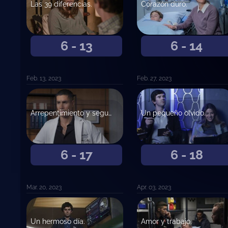
Las 39 diferencias.
Corazón duro.
6 - 13
6 - 14
Feb. 13, 2023
Feb. 27, 2023
Arrepentimiento y segunda oportunidad.
Un pequeño olvido.
6 - 17
6 - 18
Mar. 20, 2023
Apr. 03, 2023
Un hermoso día.
Amor y trabajo.