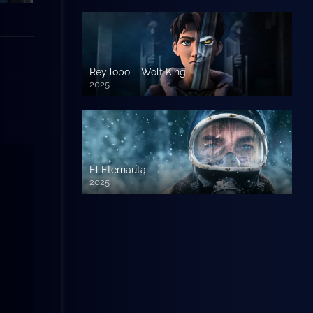
Rey lobo – Wolf King
2025
El Eternauta
2025