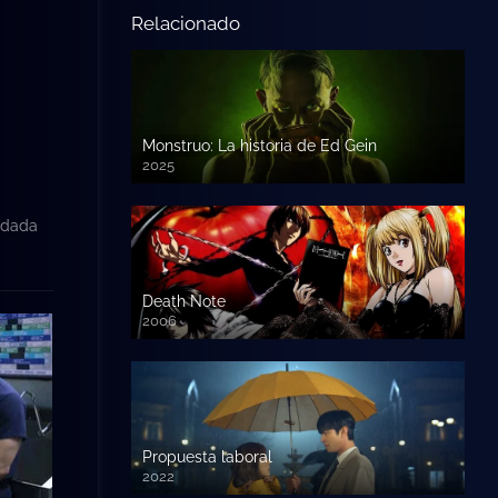
Relacionado
Monstruo: La historia de Ed Gein
2025
idada
Death Note
2006
Propuesta laboral
2022