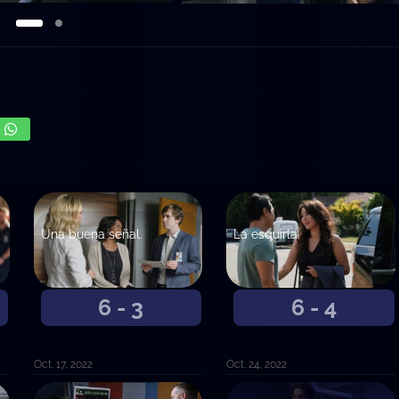
Una buena señal.
La esquirla.
6 - 3
6 - 4
Oct. 17, 2022
Oct. 24, 2022