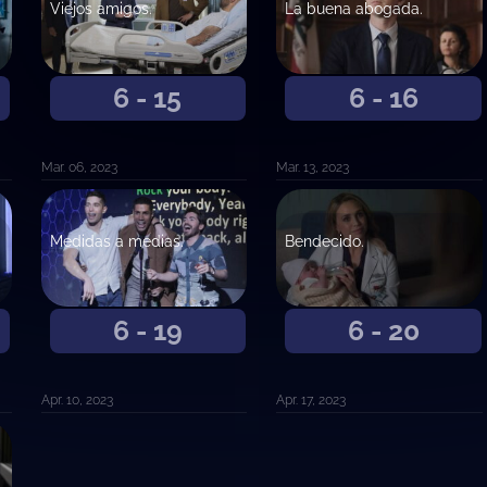
Viejos amigos.
La buena abogada.
6 - 15
6 - 16
Mar. 06, 2023
Mar. 13, 2023
Medidas a medias.
Bendecido.
6 - 19
6 - 20
Apr. 10, 2023
Apr. 17, 2023