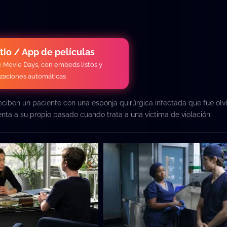
itio / App de películas
de Movie Days, con embeds listos y
izaciones automáticas
iben un paciente con una esponja quirúrgica infectada que fue olv
nta a su propio pasado cuando trata a una víctima de violación.