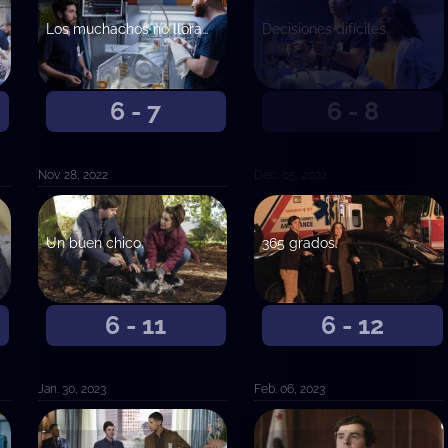
Los muchachos no lloran. De la A a la F.
Decisiones difíciles.
6 - 7
6 - 8
Nov. 28, 2022
Dec. 05, 2022
Un buen chico.
365 grados.
6 - 11
6 - 12
Jan. 30, 2023
Feb. 06, 2023