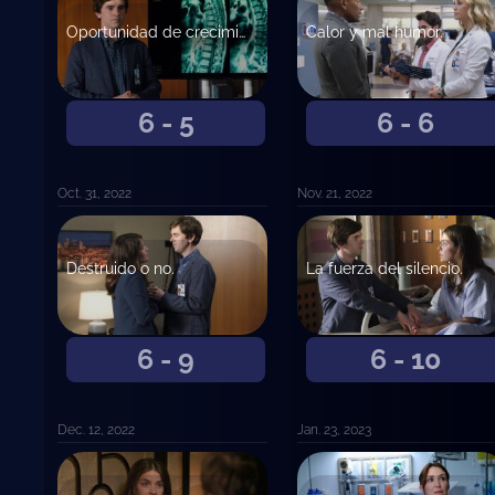
Oportunidad de crecimiento.
Calor y mal humor.
6 - 5
6 - 6
Oct. 31, 2022
Nov. 21, 2022
Destruido o no.
La fuerza del silencio.
6 - 9
6 - 10
Dec. 12, 2022
Jan. 23, 2023