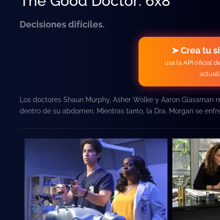
The Good Doctor: 6x8
Decisiones difíciles.
➤ Crea tu s
usa la API oficial 
actual
Los doctores Shaun Murphy, Asher Wolke y Aaron Glassman rec
dentro de su abdomen. Mientras tanto, la Dra. Morgan se enfre