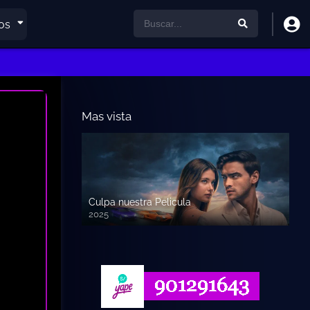
os
Mas vista
Culpa nuestra Pelicula
2025
720p HD