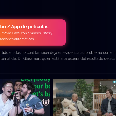
itio / App de películas
de Movie Days, con embeds listos y
izaciones automáticas
artido en dos, lo cual también deja en evidencia su problema con el 
aternal del Dr. Glassman, quien está a la espera del resultado de sus