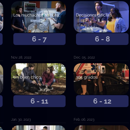
Los muchachos no lloran. De la A a la F.
Decisiones difíciles.
6 - 7
6 - 8
Nov. 28, 2022
Dec. 05, 2022
Un buen chico.
365 grados.
6 - 11
6 - 12
Jan. 30, 2023
Feb. 06, 2023