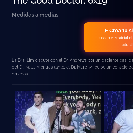
The Good Doctor: 6x19
Medidas a medias.
➤ Crea tu s
usa la API oficial 
actual
La Dra. Lim discute con el Dr. Andrews por un paciente casi p
del Dr. Kalu. Mientras tanto, el Dr. Murphy recibe un consejo p
pruebas.