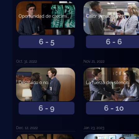
Oportunidad de crecimiento.
Calor y mal humor.
6 - 5
6 - 6
Oct. 31, 2022
Nov. 21, 2022
Destruido o no.
La fuerza del silencio.
6 - 9
6 - 10
Dec. 12, 2022
Jan. 23, 2023