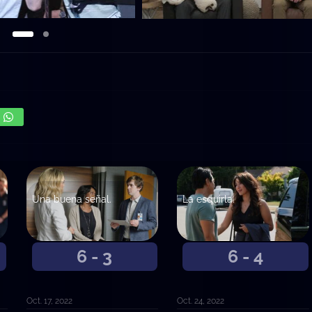
Una buena señal.
La esquirla.
6 - 3
6 - 4
Oct. 17, 2022
Oct. 24, 2022