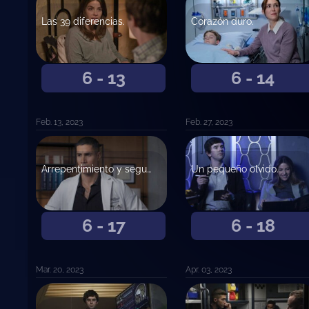
Las 39 diferencias.
Corazón duro.
6 - 13
6 - 14
Feb. 13, 2023
Feb. 27, 2023
Arrepentimiento y segunda oportunidad.
Un pequeño olvido.
6 - 17
6 - 18
Mar. 20, 2023
Apr. 03, 2023