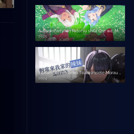
A-Rank Party wo Ridatsu shita Ore wa, Moto Oshiego-tachi to Meikyuu Shinbu wo Mezasu.
2025
Iribitari Gal ni Manko Tsukawasete Morau Hanashi
2024