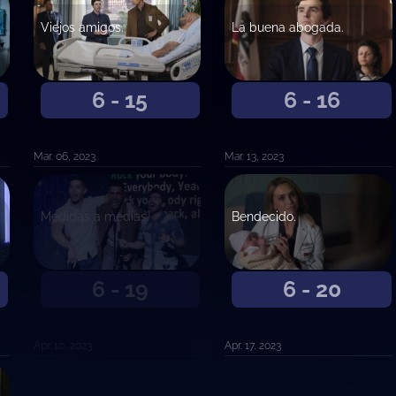
Viejos amigos.
La buena abogada.
6 - 15
6 - 16
Mar. 06, 2023
Mar. 13, 2023
Medidas a medias.
Bendecido.
6 - 19
6 - 20
Apr. 10, 2023
Apr. 17, 2023