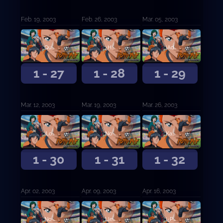
Feb. 19, 2003
Feb. 26, 2003
Mar. 05, 2003
Que comience la tanda de penales
¿Hacer lo que siempre hacemos?
¡Adelante, sargento Chin!
1 - 27
1 - 28
1 - 29
Mar. 12, 2003
Mar. 19, 2003
Mar. 26, 2003
¡Lo logré, hermano!
No me siento emocionado en absoluto
Kanou Kyosuke ... ¡No te lo perdonaré!
1 - 30
1 - 31
1 - 32
Apr. 02, 2003
Apr. 09, 2003
Apr. 16, 2003
No puede ser ... ¡¿Kanou es el capitán ?!
Llegaste 10 años demasiado temprano ... ¡Cabeza de nido de pájaro!
¡¿Por qué esto también tuvo que pasarle a Kyosuke-kun!