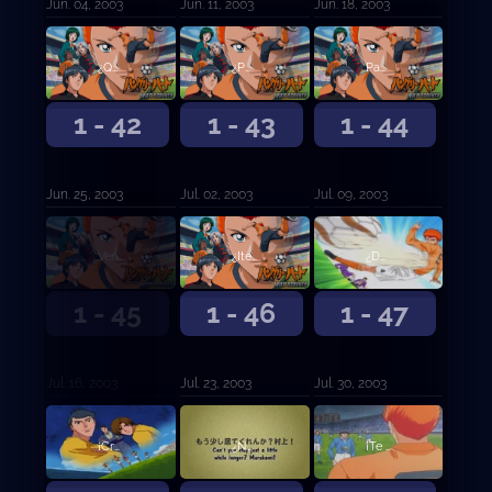
Jun. 04, 2003
Jun. 11, 2003
Jun. 18, 2003
¿Quién es ese? Sargento Chin
¿Puedes darme un poco de tiempo para pensar?
Padre, estoy bien ahora
1 - 42
1 - 43
1 - 44
Jun. 25, 2003
Jul. 02, 2003
Jul. 09, 2003
Ven y tráelo
¿Itemea fútbol?
¿Dónde planeas llevarme?
1 - 45
1 - 46
1 - 47
Jul. 16, 2003
Jul. 23, 2003
Jul. 30, 2003
¡Crees que voy a descansar por aquí!
¿No puedes quedarte un poco más? ¡Murakami!
¡Te he estado esperando, Kanou Kyosuke-!