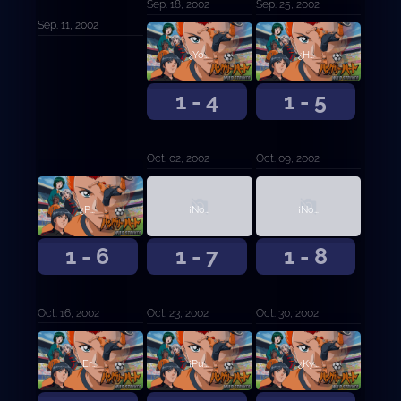
Sep. 18, 2002
Sep. 25, 2002
Sep. 11, 2002
¿Yo? ¿Qué? ¿Defensor?
¿Huyendo?
1 - 4
1 - 5
Oct. 02, 2002
Oct. 09, 2002
¿Por qué tienes que ser un delantero?
¡No subestimes el fútbol! Parte 1
¡No subestimes el fútbol! Parte 2
1 - 6
1 - 7
1 - 8
Oct. 16, 2002
Oct. 23, 2002
Oct. 30, 2002
¡Eres un hombre! ¿De qué te encoges?
¡Puedo verlo! ¡Puedo verlo claramente!
¿Kyosuke-kun es el punto débil de Akanegaoka?