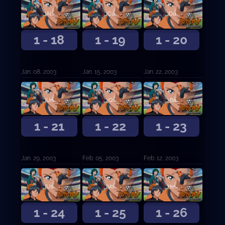
¡Algo está mal con Rodrigo!
¡Cuando dije que lo lograré, lo lograré!
¡Dudar es tan diferente a ti!
1 - 18
1 - 19
1 - 20
Jan. 08, 2003
Jan. 15, 2003
Jan. 22, 2003
¡Un mal perdedor!
¿Qué estamos haciendo ...
¿Baño al aire libre?
1 - 21
1 - 22
1 - 23
Jan. 29, 2003
Feb. 05, 2003
Feb. 12, 2003
¡Ustedes chicos son demasiado arrogantes!
¡Voy a enfrentar el mundo del fútbol!
He estado esperando esto
1 - 24
1 - 25
1 - 26