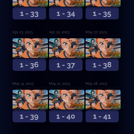
1 - 33
1 - 34
1 - 35
Apr. 23, 2003
Apr. 30, 2003
May. 07, 2003
¡Que hacen chicos!
¿No viene nadie más?
¡Capitán Esaka ...!?
1 - 36
1 - 37
1 - 38
May. 14, 2003
May. 21, 2003
May. 28, 2003
¡Come y corre mujer! ¿Cuánto tiempo vas a dormir?
Finalmente pude volver ...
¿D-Doce Objetivos?
1 - 39
1 - 40
1 - 41