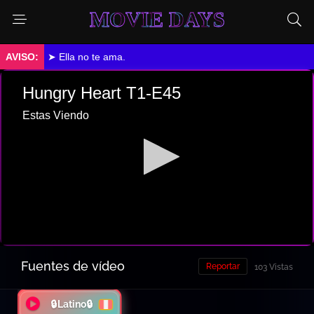
MOVIE DAYS
➤ Ella no te ama.
Fuentes de vídeo
Reportar
103 Vistas
🔒Latino🔒