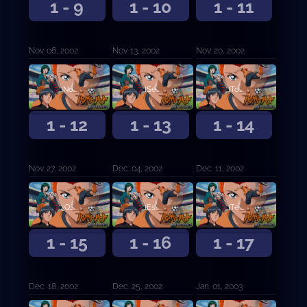
1 - 9
1 - 10
1 - 11
Nov. 06, 2002
Nov. 13, 2002
Nov. 20, 2002
¡No te dejes llevar por las publicaciones!
¡Señor de cabeza caliente!
¡Todos! ¡Reúnanse en el vestuario!
1 - 12
1 - 13
1 - 14
Nov. 27, 2002
Dec. 04, 2002
Dec. 11, 2002
¿Qué es ese tiro?
¡Esto es! ¡No puedo soportarlo más!
¡Te arrastraré fuera ahora mismo!
1 - 15
1 - 16
1 - 17
Dec. 18, 2002
Dec. 25, 2002
Jan. 01, 2003