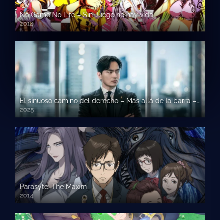
No Game No Life – Sin Juego no hay vida
2014
El sinuoso camino del derecho – Más allá de la barra – Beyond The Bar
2025
Parasyte: The Maxim
2014