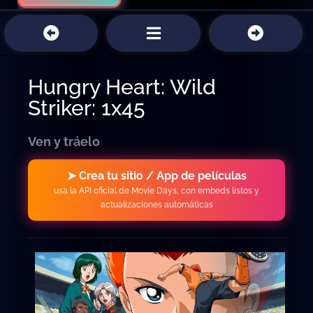
Hungry Heart: Wild
Striker: 1x45
Ven y tráelo
➤ Crea tu sitio / App de películas
usa la API oficial de Movie Days, con embeds listos y
actualizaciones automáticas