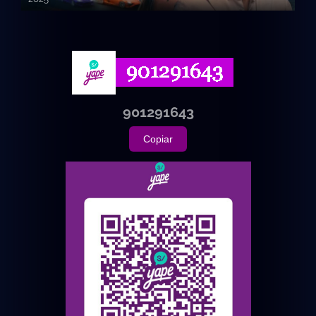
720p HD
901291643
Copiar