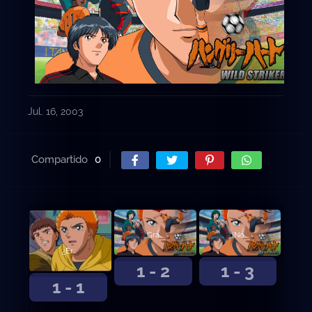
Jul. 16, 2003
Compartido
0
Gracias ... ¡Entrenador!
¡No voy a perder!
¿Eres Kyosuke ..?
1 - 2
1 - 3
1 - 1