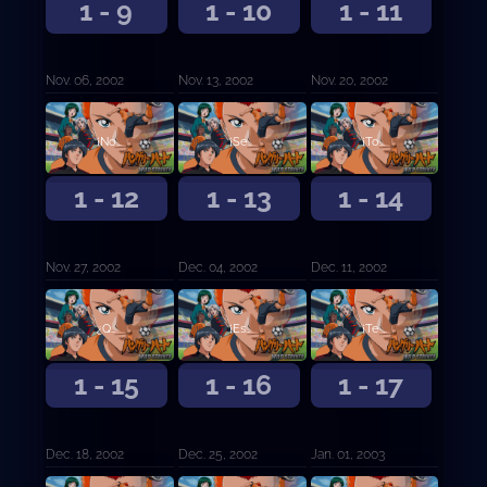
1 - 9
1 - 10
1 - 11
Nov. 06, 2002
Nov. 13, 2002
Nov. 20, 2002
¡No te dejes llevar por las publicaciones!
¡Señor de cabeza caliente!
¡Todos! ¡Reúnanse en el vestuario!
1 - 12
1 - 13
1 - 14
Nov. 27, 2002
Dec. 04, 2002
Dec. 11, 2002
¿Qué es ese tiro?
¡Esto es! ¡No puedo soportarlo más!
¡Te arrastraré fuera ahora mismo!
1 - 15
1 - 16
1 - 17
Dec. 18, 2002
Dec. 25, 2002
Jan. 01, 2003