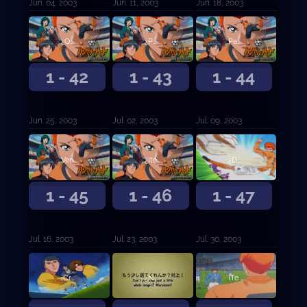
Jun. 04, 2003
Jun. 11, 2003
Jun. 18, 2003
¿Quién es ese? Sargento Chin
¿Puedes darme un poco de tiempo para pensar?
Padre, estoy bien ahora
1 - 42
1 - 43
1 - 44
Jun. 25, 2003
Jul. 02, 2003
Jul. 09, 2003
Ven y tráelo
¿Itemea fútbol?
¿Dónde planeas llevarme?
1 - 45
1 - 46
1 - 47
Jul. 16, 2003
Jul. 23, 2003
Jul. 30, 2003
¡Crees que voy a descansar por aquí!
¿No puedes quedarte un poco más? ¡Murakami!
¡Te he estado esperando, Kanou Kyosuke-!