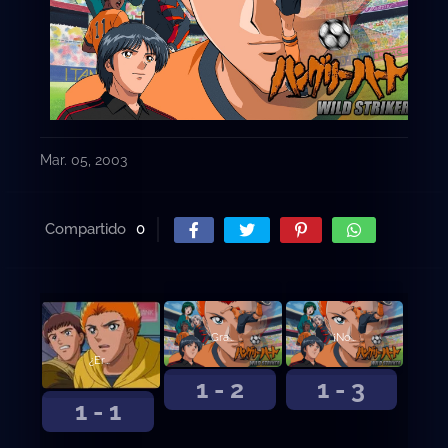
Mar. 05, 2003
Compartido
0
Gracias ... ¡Entrenador!
¡No voy a perder!
¿Eres Kyosuke ..?
1 - 2
1 - 3
1 - 1