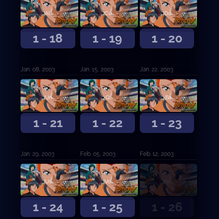
¡Algo está mal con Rodrigo!
¡Cuando dije que lo lograré, lo lograré!
¡Dudar es tan diferente a ti!
1 - 18
1 - 19
1 - 20
Jan. 08, 2003
Jan. 15, 2003
Jan. 22, 2003
¡Un mal perdedor!
¿Qué estamos haciendo ...
¿Baño al aire libre?
1 - 21
1 - 22
1 - 23
Jan. 29, 2003
Feb. 05, 2003
Feb. 12, 2003
¡Ustedes chicos son demasiado arrogantes!
¡Voy a enfrentar el mundo del fútbol!
He estado esperando esto
1 - 24
1 - 25
1 - 26