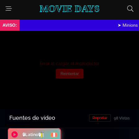
MOVIE DAYS
➤ Minions & Mons
Error al cargar el reproductor
Reintentar
Fuentes de vídeo
Reportar
98 Vistas
🔒Latino🔒