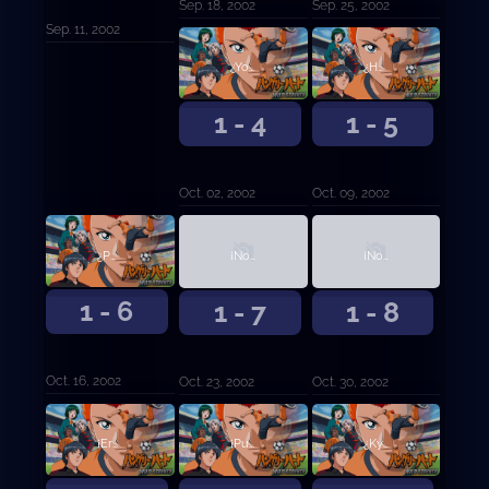
Sep. 18, 2002
Sep. 25, 2002
Sep. 11, 2002
¿Yo? ¿Qué? ¿Defensor?
¿Huyendo?
1 - 4
1 - 5
Oct. 02, 2002
Oct. 09, 2002
¿Por qué tienes que ser un delantero?
¡No subestimes el fútbol! Parte 1
¡No subestimes el fútbol! Parte 2
1 - 6
1 - 7
1 - 8
Oct. 16, 2002
Oct. 23, 2002
Oct. 30, 2002
¡Eres un hombre! ¿De qué te encoges?
¡Puedo verlo! ¡Puedo verlo claramente!
¿Kyosuke-kun es el punto débil de Akanegaoka?