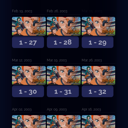
Feb. 19, 2003
Feb. 26, 2003
Mar. 05, 2003
Que comience la tanda de penales
¿Hacer lo que siempre hacemos?
¡Adelante, sargento Chin!
1 - 27
1 - 28
1 - 29
Mar. 12, 2003
Mar. 19, 2003
Mar. 26, 2003
¡Lo logré, hermano!
No me siento emocionado en absoluto
Kanou Kyosuke ... ¡No te lo perdonaré!
1 - 30
1 - 31
1 - 32
Apr. 02, 2003
Apr. 09, 2003
Apr. 16, 2003
No puede ser ... ¡¿Kanou es el capitán ?!
Llegaste 10 años demasiado temprano ... ¡Cabeza de nido de pájaro!
¡¿Por qué esto también tuvo que pasarle a Kyosuke-kun!