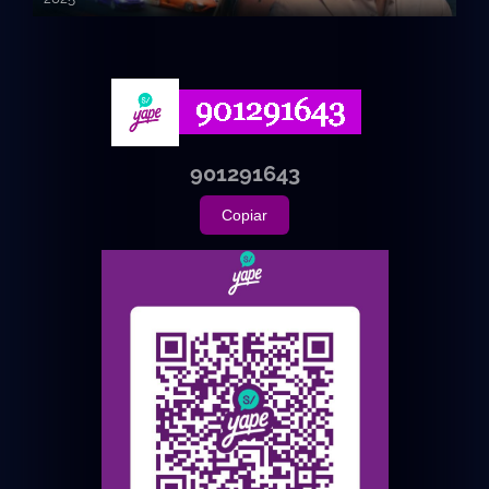
720p HD
901291643
Copiar