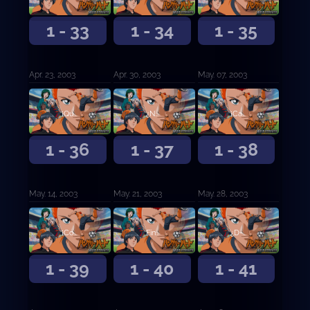
1 - 33
1 - 34
1 - 35
Apr. 23, 2003
Apr. 30, 2003
May. 07, 2003
¡Que hacen chicos!
¿No viene nadie más?
¡Capitán Esaka ...!?
1 - 36
1 - 37
1 - 38
May. 14, 2003
May. 21, 2003
May. 28, 2003
¡Come y corre mujer! ¿Cuánto tiempo vas a dormir?
Finalmente pude volver ...
¿D-Doce Objetivos?
1 - 39
1 - 40
1 - 41