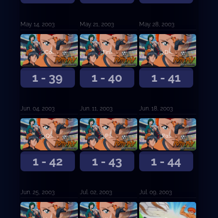
May. 14, 2003
May. 21, 2003
May. 28, 2003
¡Come y corre mujer! ¿Cuánto tiempo vas a dormir?
Finalmente pude volver ...
¿D-Doce Objetivos?
1 - 39
1 - 40
1 - 41
Jun. 04, 2003
Jun. 11, 2003
Jun. 18, 2003
¿Quién es ese? Sargento Chin
¿Puedes darme un poco de tiempo para pensar?
Padre, estoy bien ahora
1 - 42
1 - 43
1 - 44
Jun. 25, 2003
Jul. 02, 2003
Jul. 09, 2003