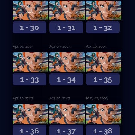
¡Lo logré, hermano!
No me siento emocionado en absoluto
Kanou Kyosuke ... ¡No te lo perdonaré!
1 - 30
1 - 31
1 - 32
Apr. 02, 2003
Apr. 09, 2003
Apr. 16, 2003
No puede ser ... ¡¿Kanou es el capitán ?!
Llegaste 10 años demasiado temprano ... ¡Cabeza de nido de pájaro!
¡¿Por qué esto también tuvo que pasarle a Kyosuke-kun!
1 - 33
1 - 34
1 - 35
Apr. 23, 2003
Apr. 30, 2003
May. 07, 2003
¡Que hacen chicos!
¿No viene nadie más?
¡Capitán Esaka ...!?
1 - 36
1 - 37
1 - 38