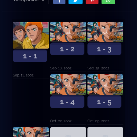
Gracias ... ¡Entrenador!
¡No voy a perder!
¿Eres Kyosuke ..?
1 - 2
1 - 3
1 - 1
Sep. 18, 2002
Sep. 25, 2002
Sep. 11, 2002
¿Yo? ¿Qué? ¿Defensor?
¿Huyendo?
1 - 4
1 - 5
Oct. 02, 2002
Oct. 09, 2002