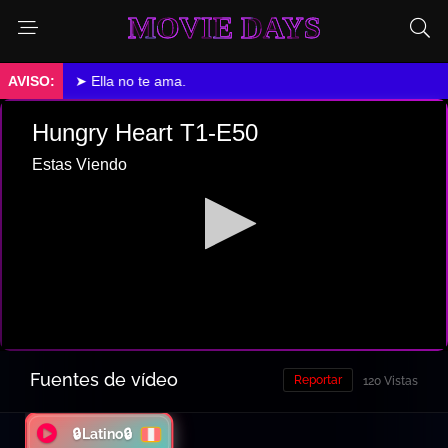
MOVIE DAYS
➤ Ella no te ama.
Fuentes de vídeo
Reportar
120 Vistas
🔒Latino🔒