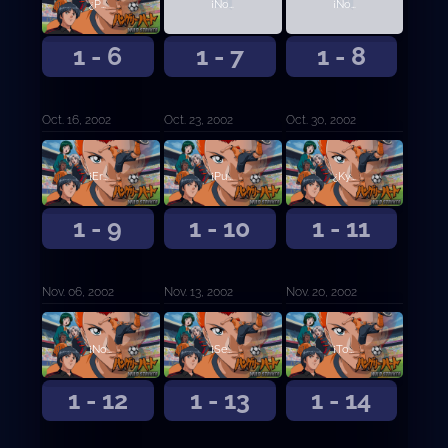
¿Por qué tienes que ser un delantero?
¡No subestimes el fútbol! Parte 1
¡No subestimes el fútbol! Parte 2
1 - 6
1 - 7
1 - 8
Oct. 16, 2002
Oct. 23, 2002
Oct. 30, 2002
¡Eres un hombre! ¿De qué te encoges?
¡Puedo verlo! ¡Puedo verlo claramente!
¿Kyosuke-kun es el punto débil de Akanegaoka?
1 - 9
1 - 10
1 - 11
Nov. 06, 2002
Nov. 13, 2002
Nov. 20, 2002
¡No te dejes llevar por las publicaciones!
¡Señor de cabeza caliente!
¡Todos! ¡Reúnanse en el vestuario!
1 - 12
1 - 13
1 - 14