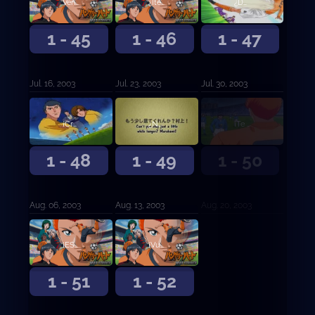
Ven y tráelo
¿Itemea fútbol?
¿Dónde planeas llevarme?
1 - 45
1 - 46
1 - 47
Jul. 16, 2003
Jul. 23, 2003
Jul. 30, 2003
¡Crees que voy a descansar por aquí!
¿No puedes quedarte un poco más? ¡Murakami!
¡Te he estado esperando, Kanou Kyosuke-!
1 - 48
1 - 49
1 - 50
Aug. 06, 2003
Aug. 13, 2003
Aug. 20, 2003
¡ESPÍRITU DE AKANEGAOKA!
¡Vuelve pronto, Kanou Kyosuke!
1 - 51
1 - 52