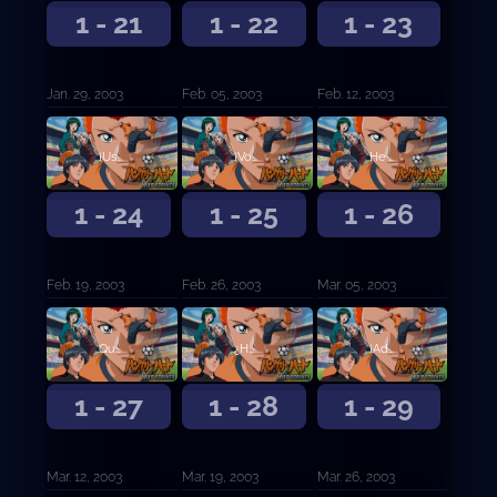
1 - 21
1 - 22
1 - 23
Jan. 29, 2003
Feb. 05, 2003
Feb. 12, 2003
¡Ustedes chicos son demasiado arrogantes!
¡Voy a enfrentar el mundo del fútbol!
He estado esperando esto
1 - 24
1 - 25
1 - 26
Feb. 19, 2003
Feb. 26, 2003
Mar. 05, 2003
Que comience la tanda de penales
¿Hacer lo que siempre hacemos?
¡Adelante, sargento Chin!
1 - 27
1 - 28
1 - 29
Mar. 12, 2003
Mar. 19, 2003
Mar. 26, 2003