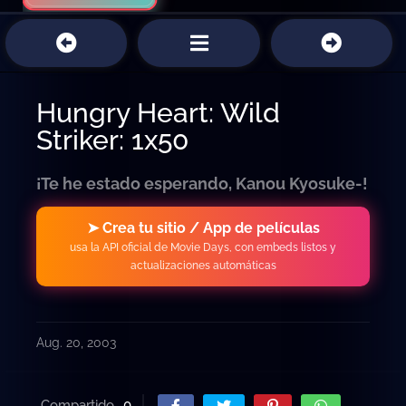
Hungry Heart: Wild
Striker: 1x50
¡Te he estado esperando, Kanou Kyosuke-!
➤ Crea tu sitio / App de películas
usa la API oficial de Movie Days, con embeds listos y
actualizaciones automáticas
Aug. 20, 2003
Compartido
0