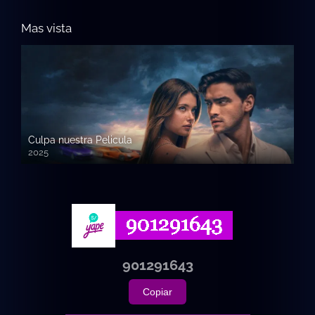
Mas vista
Culpa nuestra Pelicula
2025
720p HD
901291643
Copiar