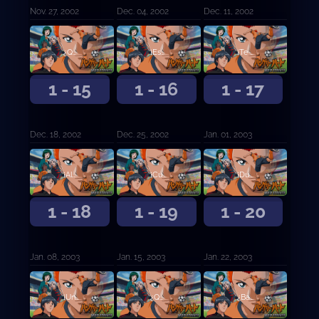
Nov. 27, 2002
Dec. 04, 2002
Dec. 11, 2002
¿Qué es ese tiro?
¡Esto es! ¡No puedo soportarlo más!
¡Te arrastraré fuera ahora mismo!
1 - 15
1 - 16
1 - 17
Dec. 18, 2002
Dec. 25, 2002
Jan. 01, 2003
¡Algo está mal con Rodrigo!
¡Cuando dije que lo lograré, lo lograré!
¡Dudar es tan diferente a ti!
1 - 18
1 - 19
1 - 20
Jan. 08, 2003
Jan. 15, 2003
Jan. 22, 2003
¡Un mal perdedor!
¿Qué estamos haciendo ...
¿Baño al aire libre?