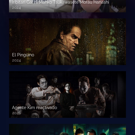
Iribitari Gal ni Manko Tsukawasete Morau Hanashi
2024
El Pingüino
2024
Agente Kim reactivado
2026