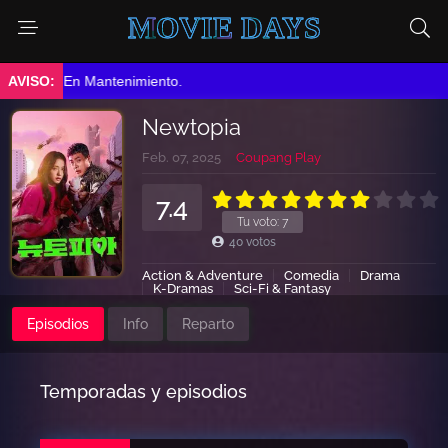
MOVIE DAYS
➤ En Mantenimiento.
Newtopia
Feb. 07, 2025
Coupang Play
7.4
Tu voto:
7
40
votos
Action & Adventure
Comedia
Drama
K-Dramas
Sci-Fi & Fantasy
Episodios
Info
Reparto
Temporadas y episodios