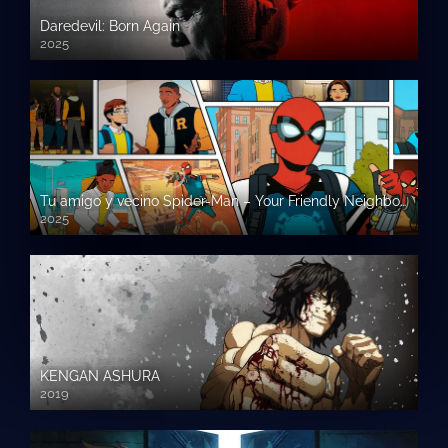
Daredevil: Born Again
2025
Tu amigo y vecino Spider-Man – Your Friendly Neighborhood Spider-Man
2025
KENGAN ASHURA
2019