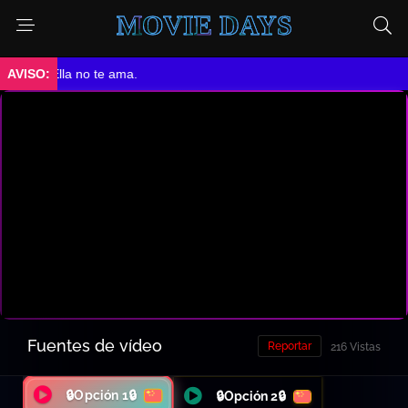
MOVIE DAYS
➤ Ella no te ama.
Fuentes de vídeo
Reportar
216 Vistas
🔒Opción 1🔒
🔒Opción 2🔒