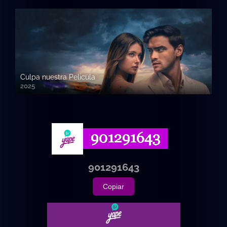
Culpa nuestra Pelicula
2025
720p HD
901291643
Copiar