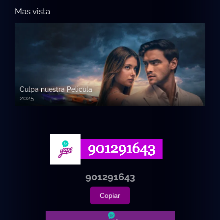
Mas vista
Culpa nuestra Pelicula
2025
720p HD
901291643
Copiar