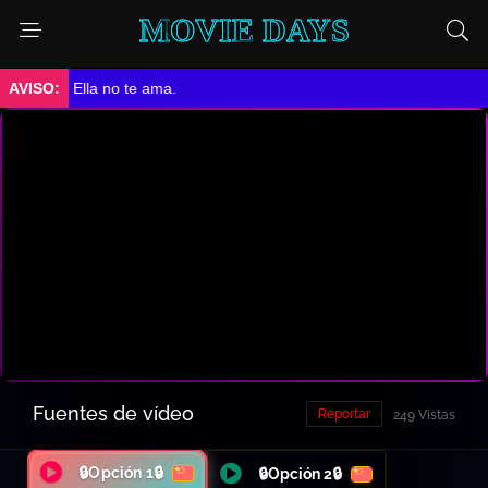
MOVIE DAYS
➤ Ella no te ama.
Fuentes de vídeo
Reportar
249 Vistas
🔒Opción 1🔒
🔒Opción 2🔒