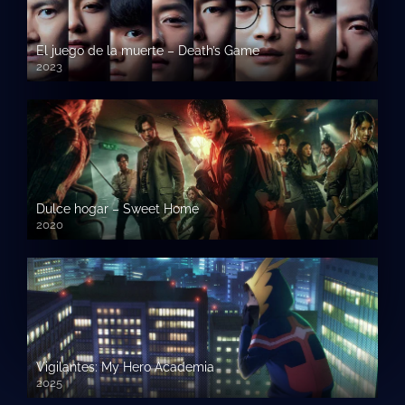
El juego de la muerte – Death’s Game
2023
Dulce hogar – Sweet Home
2020
Vigilantes: My Hero Academia
2025