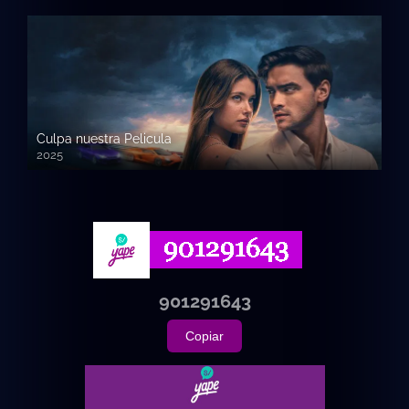
Culpa nuestra Pelicula
2025
720p HD
901291643
Copiar