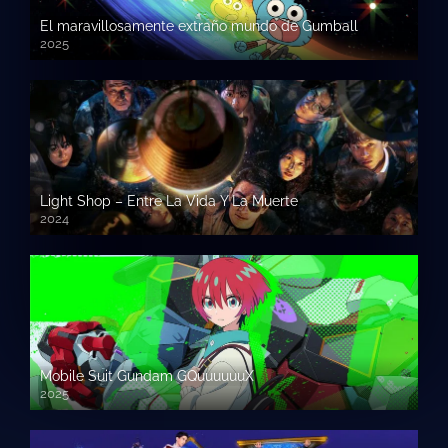
El maravillosamente extraño mundo de Gumball
2025
Light Shop – Entre La Vida Y La Muerte
2024
Mobile Suit Gundam GQuuuuuuX
2025