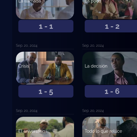
La llamada
La poda
1 - 1
1 - 2
Sep. 20, 2024
Sep. 20, 2024
Crisis
La decisión
1 - 5
1 - 6
Sep. 20, 2024
Sep. 20, 2024
El aniversario
Todo lo que reluce