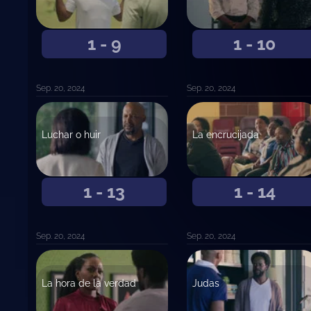
1 - 9
1 - 10
Sep. 20, 2024
Sep. 20, 2024
Luchar o huir
La encrucijada
1 - 13
1 - 14
Sep. 20, 2024
Sep. 20, 2024
La hora de la verdad
Judas