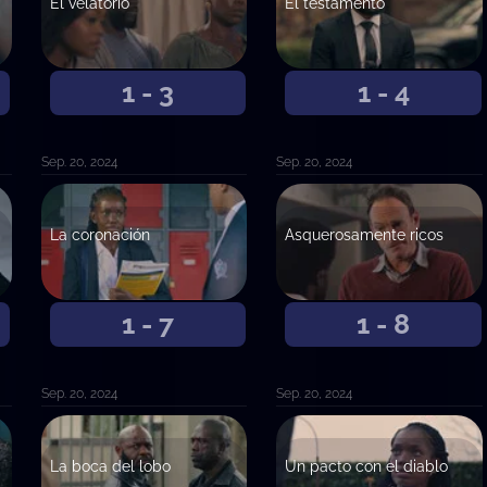
El velatorio
El testamento
1 - 3
1 - 4
Sep. 20, 2024
Sep. 20, 2024
La coronación
Asquerosamente ricos
1 - 7
1 - 8
Sep. 20, 2024
Sep. 20, 2024
La boca del lobo
Un pacto con el diablo