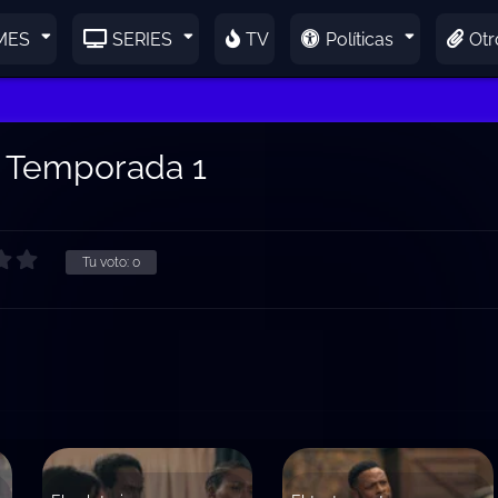
MES
SERIES
TV
Políticas
Otr
: Temporada 1
Tu voto:
0