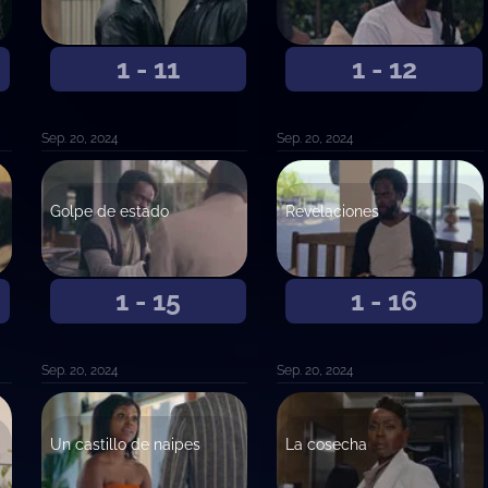
1 - 11
1 - 12
Sep. 20, 2024
Sep. 20, 2024
Golpe de estado
Revelaciones
1 - 15
1 - 16
Sep. 20, 2024
Sep. 20, 2024
Un castillo de naipes
La cosecha