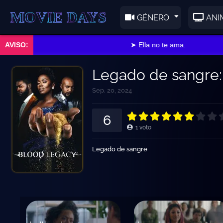
E DAYS
GÉNERO
ANI
➤ Ella no te ama.
Legado de sangre
Sep. 20, 2024
6
1
voto
Legado de sangre