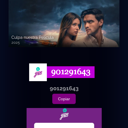
Culpa nuestra Pelicula
2025
720p HD
901291643
Copiar