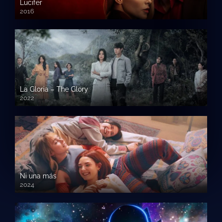
Lucifer
2016
La Gloria – The Glory
2022
Ni una más
2024