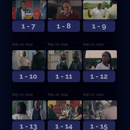
La coronación
Asquerosamente ricos
El aniversario
1 - 7
1 - 8
1 - 9
Sep. 20, 2024
Sep. 20, 2024
Sep. 20, 2024
Todo lo que reluce
La boca del lobo
Un pacto con el diablo
1 - 10
1 - 11
1 - 12
Sep. 20, 2024
Sep. 20, 2024
Sep. 20, 2024
Luchar o huir
La encrucijada
Golpe de estado
1 - 13
1 - 14
1 - 15