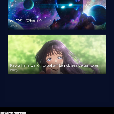
60 FPS – What If…?
2021
Kaoru Hana wa Rin to Saku – La nobleza de las flores
2025