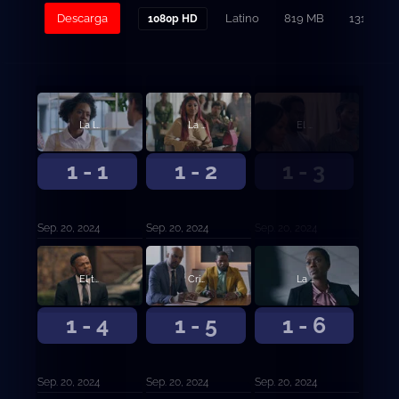
Descarga
Latino
819 MB
131
1080p HD
La llamada
La poda
El velatorio
1 - 1
1 - 2
1 - 3
Sep. 20, 2024
Sep. 20, 2024
Sep. 20, 2024
El testamento
Crisis
La decisión
1 - 4
1 - 5
1 - 6
Sep. 20, 2024
Sep. 20, 2024
Sep. 20, 2024