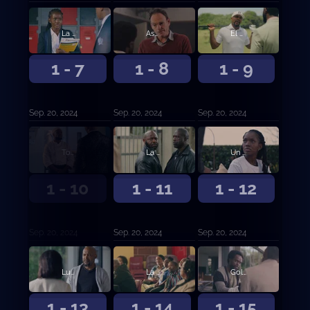
La coronación
Asquerosamente ricos
El aniversario
1 - 7
1 - 8
1 - 9
Sep. 20, 2024
Sep. 20, 2024
Sep. 20, 2024
Todo lo que reluce
La boca del lobo
Un pacto con el diablo
1 - 10
1 - 11
1 - 12
Sep. 20, 2024
Sep. 20, 2024
Sep. 20, 2024
Luchar o huir
La encrucijada
Golpe de estado
1 - 13
1 - 14
1 - 15