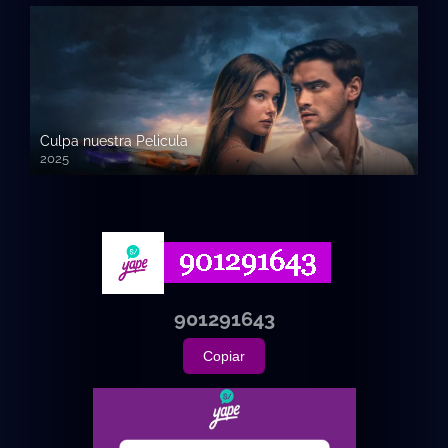
Culpa nuestra Pelicula
2025
720p HD
901291643
Copiar