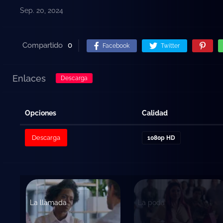
Sep. 20, 2024
Compartido
0
Facebook
Twitter
Enlaces
Descarga
Opciones
Calidad
Descarga
1080p HD
La llamada
La poda