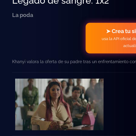
Legado de sangre: 1x2
La poda
➤ Crea tu s
usa la API oficial 
actual
Khanyi valora la oferta de su padre tras un enfrentamiento c