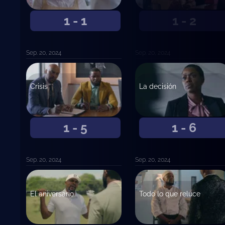
1 - 1
1 - 2
Sep. 20, 2024
Sep. 20, 2024
Crisis
La decisión
1 - 5
1 - 6
Sep. 20, 2024
Sep. 20, 2024
El aniversario
Todo lo que reluce