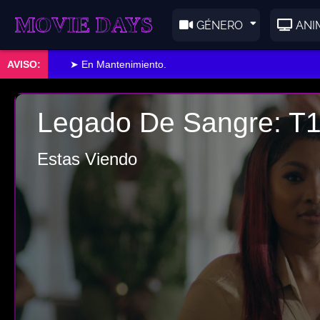
E DAYS
GÉNERO
ANI
➤ En Mantenimiento.