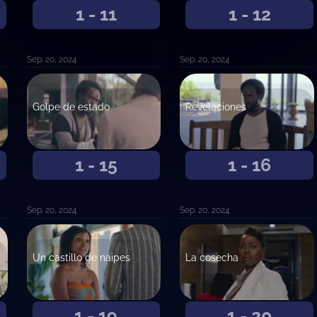
1 - 11
1 - 12
Sep. 20, 2024
Sep. 20, 2024
Golpe de estado
Revelaciones
1 - 15
1 - 16
Sep. 20, 2024
Sep. 20, 2024
Un castillo de naipes
La cosecha
1 - 19
1 - 20