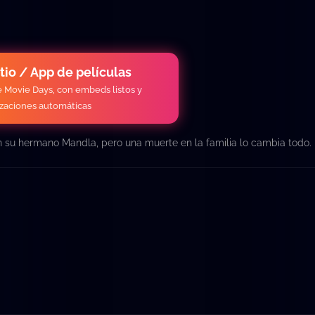
itio / App de películas
de Movie Days, con embeds listos y
izaciones automáticas
on su hermano Mandla, pero una muerte en la familia lo cambia todo.