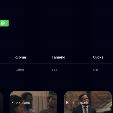
Idioma
Tamaño
Clicks
Latino
1 GB
128
El velatorio
El testamento