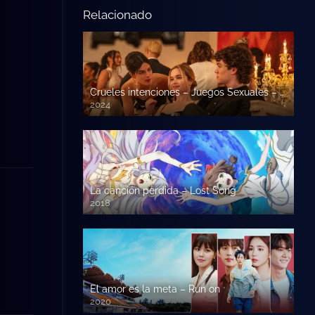
Relacionado
Crueles intenciones – Juegos Sexuales – Malas Intenciones
2024
La canción perdida – Lost Song
2018
El amor es la meta – Run on
2020