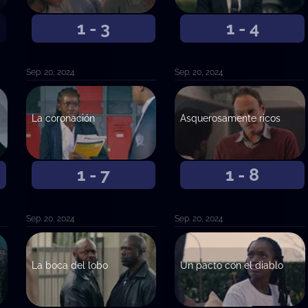
1 - 3
1 - 4
Sep. 20, 2024
Sep. 20, 2024
La coronación
Asquerosamente ricos
1 - 7
1 - 8
Sep. 20, 2024
Sep. 20, 2024
La boca del lobo
Un pacto con el diablo