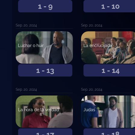
1 - 9
1 - 10
Sep. 20, 2024
Sep. 20, 2024
Luchar o huir
La encrucijada
1 - 13
1 - 14
Sep. 20, 2024
Sep. 20, 2024
La hora de la verdad
Judas
1 - 17
1 - 18