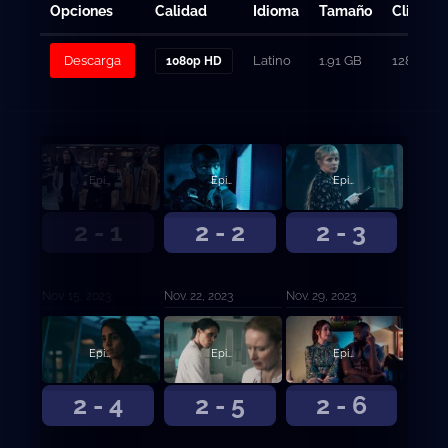
Opciones
Calidad
Idioma
Tamaño
Clicks
Descarga
Latino
1.91 GB
128
1080p HD
Episodio 1
Episodio 2
Episodio 3
2 - 1
2 - 2
2 - 3
Nov. 15, 2023
Nov. 22, 2023
Nov. 29, 2023
Episodio 4
Episodio 5
Episodio 6
2 - 4
2 - 5
2 - 6