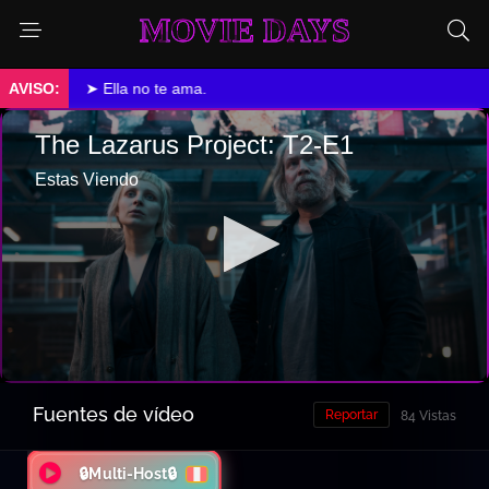
MOVIE DAYS
➤ Ella no te ama.
Fuentes de vídeo
Reportar
84 Vistas
🔒Multi-Host🔒