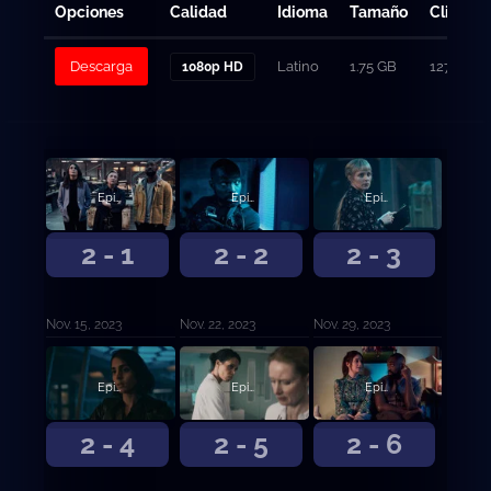
Opciones
Calidad
Idioma
Tamaño
Clicks
Descarga
Latino
1.75 GB
127
1080p HD
Episodio 1
Episodio 2
Episodio 3
2 - 1
2 - 2
2 - 3
Nov. 15, 2023
Nov. 22, 2023
Nov. 29, 2023
Episodio 4
Episodio 5
Episodio 6
2 - 4
2 - 5
2 - 6