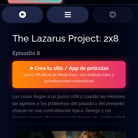
The Lazarus Project: 2x8
Episodio 8
➤ Crea tu sitio / App de películas
usa la API oficial de Movie Days, con embeds listos y
actualizaciones automáticas
Las cosas llegan a un punto crítico cuando las misiones,
los agentes y los problemas del pasado y del presente
chocan en una confrontación épica. George y los
demás agentes de Lazarus solo tienen una oportunidad
para intentar salvar a los suyos mientras arreglan el
bucle de tres semanas de una vez por todas.