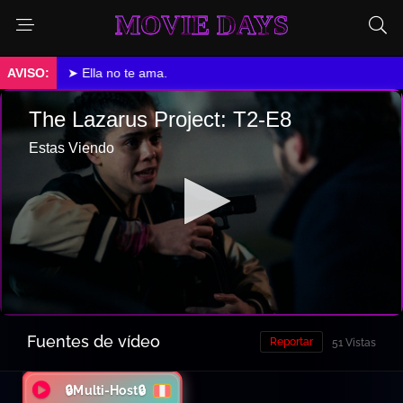
MOVIE DAYS
➤ Ella no te ama.
Fuentes de vídeo
Reportar
51 Vistas
🔒Multi-Host🔒