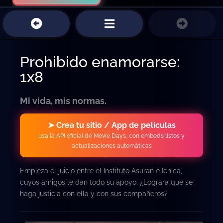
Prohibido enamorarse:
1x8
Mi vida, mis normas.
➤ Crea tu sitio / App de películas
usa la API oficial de Movie Days, con embeds listos y
actualizaciones automáticas
Empieza el juicio entre el Instituto Asuran e Ichica,
cuyos amigos le dan todo su apoyo. ¿Logrará que se
haga justicia con ella y con sus compañeros?