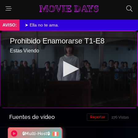
MOVIE DAYS
➤ Ella no te ama.
Fuentes de vídeo
Reportar
276 Vistas
🔒Multi-Host🔒