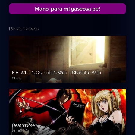
Mano, para mi gaseosa pe!
Relacionado
E.B. White’s Charlotte’s Web – Charlotte Web
2025
Death Note
2006