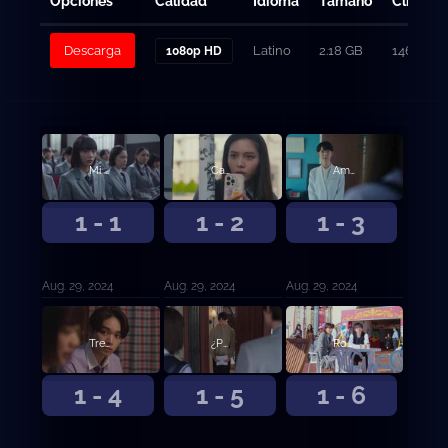
Opciones
Calidad
Idioma
Tamaño
Clicks
Descarga
Latino
2.18 GB
146
1080p HD
Mi vida amorosa empezó y terminó el mismo día
Cazaconejos
Amor en el coro
1 - 1
1 - 2
1 - 3
Aug. 29, 2024
Aug. 29, 2024
Aug. 29, 2024
Tres razones para no enamorarse
¿Por qué no cuentan los romances gais?
Romance en el festival
1 - 4
1 - 5
1 - 6