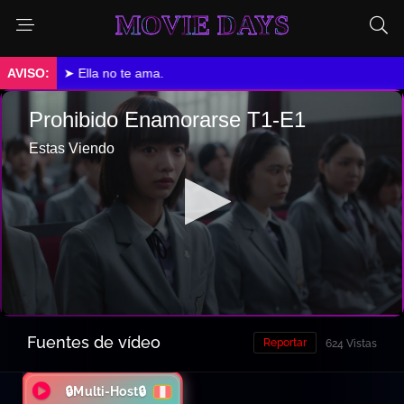
MOVIE DAYS
➤ Ella no te ama.
Fuentes de vídeo
Reportar
624 Vistas
🔒Multi-Host🔒