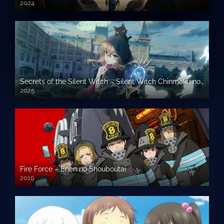
2024
Secrets of the Silent Witch – Silent Witch Chinmoku no Majo no Kakushigoto
2025
Fire Force – Enen no Shouboutai
2019