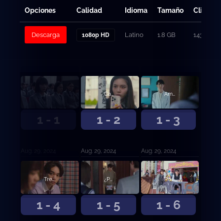
Opciones
Calidad
Idioma
Tamaño
Clicks
Descarga
Latino
1.8 GB
143
1080p HD
Mi vida amorosa empezó y terminó el mismo día
Cazaconejos
Amor en el coro
1 - 1
1 - 2
1 - 3
Aug. 29, 2024
Aug. 29, 2024
Aug. 29, 2024
Tres razones para no enamorarse
¿Por qué no cuentan los romances gais?
Romance en el festival
1 - 4
1 - 5
1 - 6