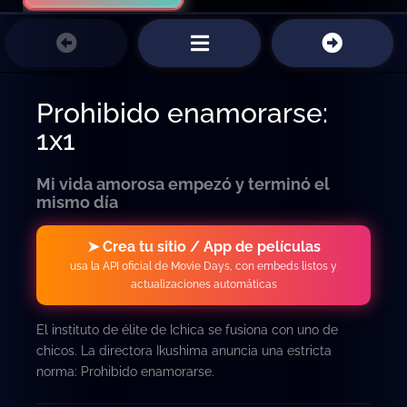
Prohibido enamorarse:
1x1
Mi vida amorosa empezó y terminó el
mismo día
➤ Crea tu sitio / App de películas
usa la API oficial de Movie Days, con embeds listos y
actualizaciones automáticas
El instituto de élite de Ichica se fusiona con uno de
chicos. La directora Ikushima anuncia una estricta
norma: Prohibido enamorarse.