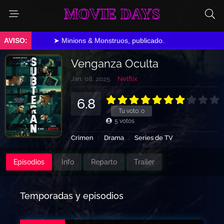
MOVIE DAYS
➤ Minions & Monstruos, publicado.
Venganza Oculta
Jan. 08, 2025
Netflix
6.8
Tu voto:
0
5
votos
Crimen
Drama
Series de TV
Episodios
Info
Reparto
Trailer
Temporadas y episodios