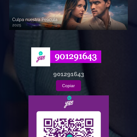
Culpa nuestra Pelicula
2025
720p HD
901291643
Copiar